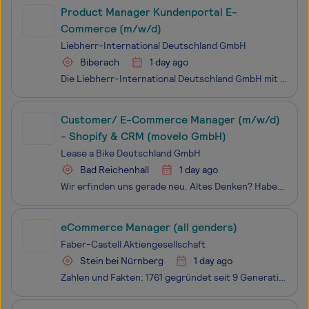
Product Manager Kundenportal E-
Commerce (m/w/d)
Liebherr-International Deutschland GmbH
Biberach
1 day ago
Die Liebherr-International Deutschland GmbH mit Sitz in Biberach an der Riß nimmt für die Firmengruppe Liebherr, die weltweit mehr als 55.000 Mitarbeitende in über 150 Gesellschaften beschäftigt, vielfältige Funktionen in den Bereichen Finanzen, Steuern, Revision, Recht, Versicherungswesen, Personal
Customer/ E-Commerce Manager (m/w/d)
- Shopify & CRM (movelo GmbH)
Lease a Bike Deutschland GmbH
Bad Reichenhall
1 day ago
Wir erfinden uns gerade neu. Altes Denken? Haben wir aussortiert. Was wir jetzt brauchen, sind frische Köpfe, kreative Denker und Macher, die Lust haben, die Zukunft unseres Unternehmens aktiv mitzugestalten. Bei uns wartest du nicht auf Aufgaben – du siehst Potenziale und setzt sie um. Klingt
eCommerce Manager (all genders)
Faber-Castell Aktiengesellschaft
Stein bei Nürnberg
1 day ago
Zahlen und Fakten: 1761 gegründet seit 9 Generationen im Fami­lien­besitz mit rund 2,3 Mrd. Blei- und Farb­stiften pro Jahr sind wir der bedeu­tendste und äl­teste Her­steller von holz­ge­fass­ten Stif­ten der Welt 6.500 Mitar­bei­tende sind welt­weit für uns tätig, Faber-Castell ist in üb