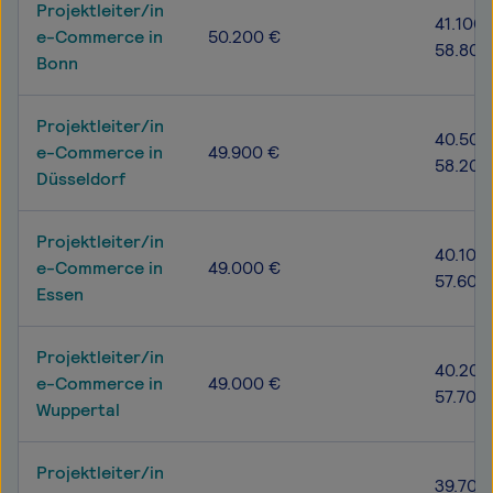
Projektleiter/in
41.100 
e-Commerce in
50.200 €
58.800
Bonn
Projektleiter/in
40.500
e-Commerce in
49.900 €
58.200
Düsseldorf
Projektleiter/in
40.100 
e-Commerce in
49.000 €
57.600
Essen
Projektleiter/in
40.200
e-Commerce in
49.000 €
57.700
Wuppertal
Projektleiter/in
39.700