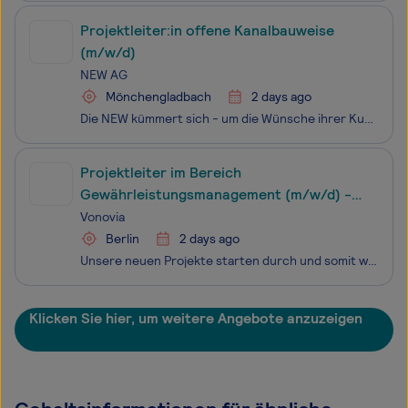
Projektleiter:in offene Kanalbauweise
(m/w/d)
NEW AG
Mönchengladbach
2 days ago
Die NEW kümmert sich - um die Wünsche ihrer Kund:innen, aber auch um dich und deine Karriere. Als kommunaler Dienstleister vereinen wir ein breit gefächertes Leistungsportfolio unter einem Dach: Energieversorgung, Trink- und Abwasser, Freizeitangebote, Badespaß und den ÖPNV. Mehr als 2.700 Mitarbeit
Projektleiter im Bereich
Gewährleistungsmanagement (m/w/d) -
Region Ost
Vonovia
Berlin
2 days ago
Unsere neuen Projekte starten durch und somit wächst auch der Bereich des Bauprojektmanagements - Wir suchen ab sofort deutschlandweit Projektleiter:innen für den Bereich des Gewährleistungsmanagements.
Klicken Sie hier, um weitere Angebote anzuzeigen