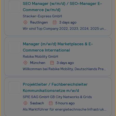
SEO Manager (w/m/d) / SEO-Manager E-
Commerce (w/m/d)
Stecker-Express GmbH
Reutlingen
3 days ago
Wir sind Top Company 2022, 2023, 2024, 2025 und 2026 und zählen damit weiterhin zu den beliebtesten fünf Prozent der Arbeitgeber in Deutschland, Österreich und der Schweiz.Die Stecker Express GmbH ist ein Familienunternehmen in zweiter Generation. Seit 1995 beliefern wir über 10.000 Kunden aus der I
Manager (m/w/d) Marketplaces & E-
Commerce International
Rebike Mobility GmbH
München
3 days ago
Willkommen bei Rebike Mobility, Deutschlands Premium-Recommerce-Unternehmen für E-Bikes. Seit 2018 sind wir in mehreren Ländern online und an zahlreichen Standorten in der Vermarktung von E-Bikes aktiv. Dabei betreiben wir auch noch Europas modernstes Refurbishment-Zentrum für E-Bikes im Allgäu. Als
Projektleiter / Fachbereichsleiter
Kommunikationsnetze m/w/d
SPIE SAG GmbH GB City Networks & Grids
Sasbach
5 hours ago
Als Marktführer für energietechnische Infrastruktur suchen wir Dich für unseren Geschäftsbereich CityNetworks & Grids zum nächstmöglichen Zeitpunkt als