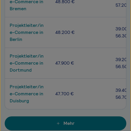
e-Commerce in
48.800 €
57.200
Bremen
Projektleiter/in
39.000
e-Commerce in
48.200 €
56.300
Berlin
Projektleiter/in
39.200
e-Commerce in
47.900 €
56.500
Dortmund
Projektleiter/in
39.400
e-Commerce in
47.700 €
56.700
Duisburg
Mehr