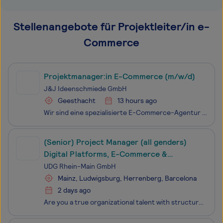
Stellenangebote für Projektleiter/in e-
Commerce
Projektmanager:in E-Commerce (m/w/d)
J&J Ideenschmiede GmbH
Geesthacht
13 hours ago
Wir sind eine spezialisierte E-Commerce-Agentur mit Sitz im Speckgürtel Hamburgs, gegründet 2018, mit einem kleinen Team, flachen Hierarchien und einer klaren Haltung: Wir arbeiten pragmatisch, strukturiert und mit hohem Qualitätsanspruch.Wir glauben an E-Commerce als echtes Wachstumsinstrument – we
(Senior) Project Manager (all genders)
Digital Platforms, E-Commerce &
Integrations
UDG Rhein-Main GmbH
Mainz, Ludwigsburg, Herrenberg, Barcelona
2 days ago
Are you a true organizational talent with structure in your DNA? Do you thrive on turning plans into reality—consistently tracking time, budget, and quality? Then join us! Project Manager (all genders) Fulltime / Mainz, Ludwigsburg, Herrenberg or Barcelona (Hybrid)