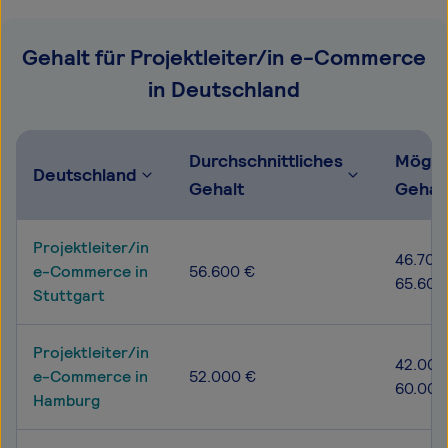
Gehalt für Projektleiter/in e-Commerce
in Deutschland
Durchschnittliches
Mögli
Deutschland
Gehalt
Gehal
Projektleiter/in
46.700
e-Commerce in
56.600 €
65.600
Stuttgart
Projektleiter/in
42.000
e-Commerce in
52.000 €
60.000
Hamburg