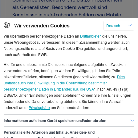
als Generalisten. Besonders wertvoll sind
Kenntnisse in aufstrebenden Feldern wie Mobile
Commerce, Social Commerce oder KI-gestützten
Wir verwenden Cookies
Deutsch
Personalisierungstechnologien. Auch
Wir übermitteln personenbezogene Daten an
Drittanbieter
, die uns helfen,
Projektleiter E-Commerce mit nachweisbarer
unser Webangebot zu verbessern. In diesem Zusammenhang werden auch
Erfahrung in der Skalierung von Online-Shops
Nutzungsprofile (u.a. auf Basis von Cookie-IDs) gebildet und angereichert,
oder komplexen ERP-Integrationen sind am
auch außerhalb des EWR.
Markt begehrt. Zertifizierungen in agilen
Hierfür und um bestimmte Dienste zu nachfolgend aufgeführten Zwecken
Methoden oder spezifischen E-Commerce-
verwenden zu dürfen, benötigen wir Ihre Einwilligung. Indem Sie "Alle
Plattformen können ebenfalls gehaltserhöhend
akzeptieren" klicken, stimmen Sie diesen (jederzeit widerruflich) zu.
Dies
wirken. Für Projektleiter E-Commerce lohnt es
umfasst auch Ihre Einwilligung in die Übermittlung bestimmter
sich daher, strategisch in Weiterbildungen zu
personenbezogener Daten in Drittländer, u.a. die USA
*, nach Art. 49 (1) (a)
DSGVO. Unter "Einstellungen oder ablehnen" können Sie Ihre Einstellungen
investieren, die ihre Marktposition stärken und
ändern oder die Datenverarbeitung ablehnen. Sie können Ihre Auswahl
das Gehaltspotenzial erweitern.
jederzeit unter
Privatsphäre
am Seitenende ändern.
Informationen auf einem Gerät speichern und/oder abrufen
Personalisierte Anzeigen und Inhalte, Anzeigen- und