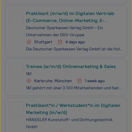
Praktikant (m/w/d) im Digitalen Vertrieb
(E-Commerce, Online-Marketing, E-
Business, digitale Medien)
Deutscher Sparkassen Verlag GmbH - Ein
Unternehmen der DSV-Gruppe
Stuttgart
4 days ago
Die Deutscher Sparkassen Verlag GmbH ist die Holding der DSV-Gruppe, des spezialisierten Dienstleisters für die Sparkassen-Finanzgruppe. Wir gestalten die Gruppenstrategie und die Konzernstruktur, sind das Sprachrohr und der Vertrieb der DSV-Gruppe und mit Shared Services in den Bereichen Finan
Trainee (w/m/d) Onlinemarketing & Sales
1&1
Karlsruhe, München
1 week ago
1&1 gehört mit über 3.100 Mitarbeitenden und fast 16 Millionen Kundenverträgen zu den führenden Telekommunikationsanbietern in Deutschland. Mit Pioniergeist, ungewöhnlichen Ideen und kreativen Teams haben wir eine führende Marktstellung im Mobilfunk und bei Breitband-Anschlüssen erobert. Durch d
Praktikant*in / Werkstudent*in im Digitalen
Marketing (m/w/d)
HÄNSSLER Kunststoff- und Dichtungstechnik
GmbH