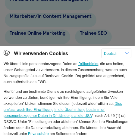
Mitarbeiter/in Content Management
Trainee Online Marketing
Trainee SEO
Trainee Content-Management
Wir verwenden Cookies
Deutsch
Wir übermitteln personenbezogene Daten an
Drittanbieter
, die uns helfen,
unser Webangebot zu verbessern. In diesem Zusammenhang werden auch
Nutzungsprofile (u.a. auf Basis von Cookie-IDs) gebildet und angereichert,
auch außerhalb des EWR.
Alle angezeigten Gehaltsdaten beruhen auf
Hierfür und um bestimmte Dienste zu nachfolgend aufgeführten Zwecken
statistischen Erhebungen durch StepStone. Es sind
verwenden zu dürfen, benötigen wir Ihre Einwilligung. Indem Sie "Alle
Durchschnittswerte und die Angaben können nicht
akzeptieren" klicken, stimmen Sie diesen (jederzeit widerruflich) zu.
Dies
umfasst auch Ihre Einwilligung in die Übermittlung bestimmter
einzelnen Stellenangeboten zugeordnet werden.
personenbezogener Daten in Drittländer, u.a. die USA
*, nach Art. 49 (1) (a)
DSGVO. Unter "Einstellungen oder ablehnen" können Sie Ihre Einstellungen
Gehaltsinformationen
Marketing
ändern oder die Datenverarbeitung ablehnen. Sie können Ihre Auswahl
jederzeit unter
Privatsphäre
am Seitenende ändern.
Praktikum Online-Marketing