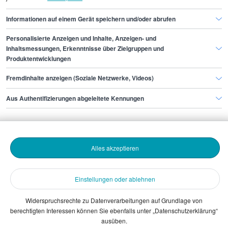
Informationen auf einem Gerät speichern und/oder abrufen
Personalisierte Anzeigen und Inhalte, Anzeigen- und
Finde den Job,
Inhaltsmessungen, Erkenntnisse über Zielgruppen und
Produktentwicklungen
der zu dir passt.
Fremdinhalte anzeigen (Soziale Netzwerke, Videos)
Stepstone
Aus Authentifizierungen abgeleitete Kennungen
Bewerbende
Alles akzeptieren
Arbeitgebende
Einstellungen oder ablehnen
Download
Widerspruchsrechte zu Datenverarbeitungen auf Grundlage von
berechtigten Interessen können Sie ebenfalls unter „Datenschutzerklärung“
The Stepstone Group GmbH © 2026
ausüben.