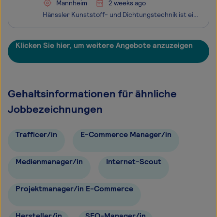
Mannheim
2 weeks ago
Hänssler Kunststoff- und Dichtungstechnik ist ein inhabergeführtes Unternehmen in Mannheim mit rund 65 Mitarbeitern. Wir entwickeln und fertigen technische Dichtungen, Kunststoff-Formteile und 3D-gedruckte Bauteile, von Stückzahl 1 bis zur mittleren Serie. Unsere Kunden kommen aus nahezu allen Indus
Klicken Sie hier, um weitere Angebote anzuzeigen
Gehaltsinformationen für ähnliche
Jobbezeichnungen
Trafficer/in
E-Commerce Manager/in
Medienmanager/in
Internet-Scout
Projektmanager/in E-Commerce
Hersteller/in
SEO-Manager/in