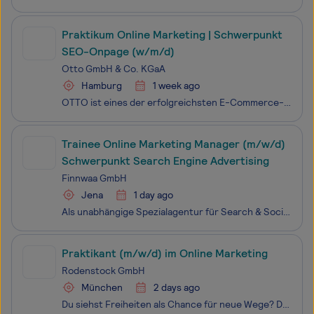
Praktikum Online Marketing | Schwerpunkt
SEO-Onpage (w/m/d)
Otto GmbH & Co. KGaA
Hamburg
1 week ago
OTTO ist eines der erfolgreichsten E-Commerce-Unternehmen Europas. Mit mehr als 18 Millionen Artikeln und über 34.000 Marken gehört otto.de heute zu den führenden deutschen Onlineshopping-Plattformen. Als Marktplatz öffnen wir uns stetig für weitere Marken und Partner und wachsen so immer weiter. Au
Trainee Online Marketing Manager (m/w/d)
Schwerpunkt Search Engine Advertising
Finnwaa GmbH
Jena
1 day ago
Als unabhängige Spezialagentur für Search & Social Media Advertising entwickeln wir gemeinsam mit unseren Kunden maßgeschneiderte, erfolgreiche Werbekampagnen für Suchmaschinen und soziale Netzwerke. In unserer langjährigen Tätigkeit haben wir uns detailliertes Branchenwissen angeeignet und über
Praktikant (m/w/d) im Online Marketing
Rodenstock GmbH
München
2 days ago
Du siehst Freiheiten als Chance für neue Wege? Du sagst, was du denkst, und du tust, was du sagst? Erfolge treiben dich an, neue Herausforderungen anzunehmen und diese mit Leidenschaft zu meistern? Dann bist du bei uns genau richtig! Über uns Die Rodenstock Group ist ein internationaler Innovationsf