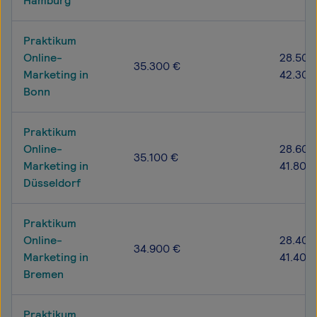
Hamburg
Praktikum
Online-
28.500
35.300 €
Marketing in
42.300
Bonn
Praktikum
Online-
28.600
35.100 €
Marketing in
41.800
Düsseldorf
Praktikum
Online-
28.400
34.900 €
Marketing in
41.400
Bremen
Praktikum