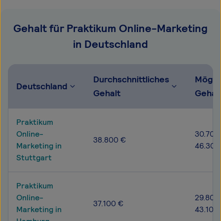
Gehalt für Praktikum Online-Marketing
in Deutschland
Durchschnittliches
Mögli
Deutschland
Gehalt
Gehal
Praktikum
Online-
30.700
38.800 €
Marketing in
46.300
Stuttgart
Praktikum
Online-
29.800
37.100 €
Marketing in
43.100