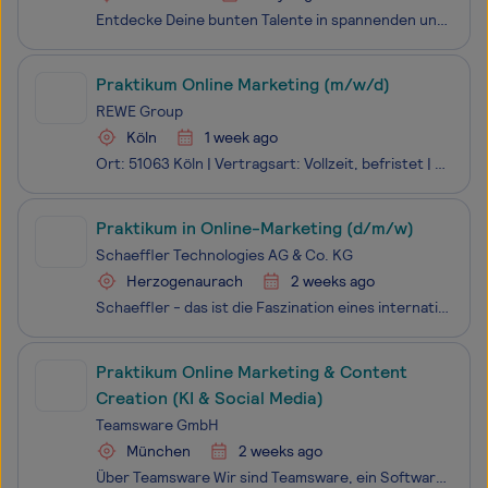
Entdecke Deine bunten Talente in spannenden und verantwortungsvollen Aufgaben. Werde jetzt Teil des über 8.500-köpfigen HARIBO-Teams in 26 Ländern. Als Fruchtgummi-Nr. 1 haben wir ein gemeinsames Ziel: Freude in die Welt zu bringen. Mit Begeisterung für unsere Marke freuen sich Deine zukünftigen Kol
Praktikum Online Marketing (m/w/d)
REWE Group
Köln
1 week ago
Ort: 51063 Köln | Vertragsart: Vollzeit, befristet | Start: ab sofort | Job-ID: 967380 Was wir zusammen vorhaben: Bei uns nimmst du aktiv am Aufbau in einem der spannendsten Digitalprojekte eines führenden Handels- und Touristikunternehmens in E
Praktikum in Online-Marketing (d/m/w)
Schaeffler Technologies AG & Co. KG
Herzogenaurach
2 weeks ago
Schaeffler - das ist die Faszination eines internationalen Technologie-Konzerns, verbunden mit der Kultur eines Familienunternehmens. Als Partner aller bedeutenden Automobilhersteller sowie zahlreicher Kunden im Industriebereich bieten wir Ihnen viel Raum für Ihre persönliche Entfaltung. Grundvorau
Praktikum Online Marketing & Content
Creation (KI & Social Media)
Teamsware GmbH
München
2 weeks ago
Über Teamsware Wir sind Teamsware, ein Softwareunternehmen und Pionier der digitalen Transformation in der Baubranche. Unsere Projekt- und Unternehmensplattform auf Basis von Microsoft 365, insbesondere Microsoft Teams und SharePoint, unterstützt Bauunternehmen dabei, Projekte effizienter zu organis