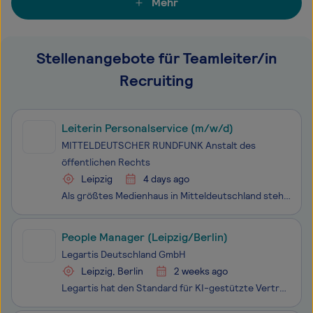
Mehr
Stellenangebote für Teamleiter/in
Recruiting
Leiterin Personalservice (m/w/d)
MITTELDEUTSCHER RUNDFUNK Anstalt des
öffentlichen Rechts
Leipzig
4 days ago
Als größtes Medienhaus in Mitteldeutschland stehen wir für ein unabhängiges, vielfältiges Online-, TV- und Hörfunkangebot – und für ein einzigartiges, lebendiges Miteinander. Rund 4.000 Kolleginnen und Kollegen aus sämtlichen Fachbereichen geben jeden Tag ihr Bestes, damit wir uns kontinuierlich wei
People Manager (Leipzig/Berlin)
Legartis Deutschland GmbH
Leipzig, Berlin
2 weeks ago
Legartis hat den Standard für KI-gestützte Vertragsprüfung gesetzt und bietet heute eine ganzheitliche Plattform, die neu definiert, wie juristische Teams arbeiten. Um unsere Expansion in der DACH-Region personell auszubauen und unsere Wachstumsziele mit einem starken Team zu erreichen, suchen wir e