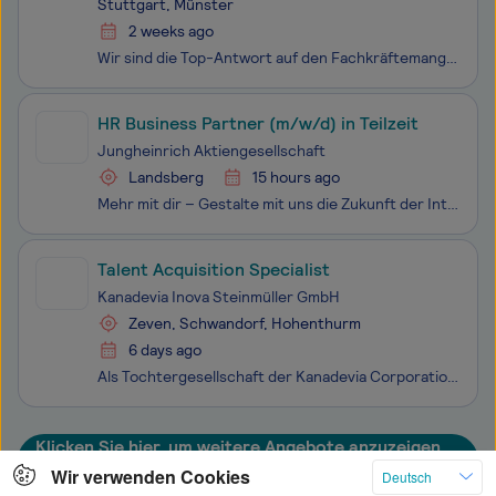
Stuttgart, Münster
2 weeks ago
Wir sind die Top-Antwort auf den Fachkräftemangel. Gemeinsam mit mehr als 13.000 Mitarbeitenden in 32 Ländern bringen wir qualifizierte Talente mit Unternehmen zusammen und stärken so den Arbeitsmarkt. Das ist unsere Deutschlandaufgabe - mit der wir Menschen, Unternehmen und die Gesellschaft nachhal
HR Business Partner (m/w/d) in Teilzeit
Jungheinrich Aktiengesellschaft
Landsberg
15 hours ago
Mehr mit dir – Gestalte mit uns die Zukunft der Intralogistik! Seit 1953 entwickeln wir bei Jungheinrich smarte und nachhaltige Lösungen für den weltweiten Materialfluss - von intelligenten Fahrzeugen bis hin zu vollautomatisierten Systemen. Heute sind wir über 21.000 Kolleg*innen weltweit, vereint
Talent Acquisition Specialist
Kanadevia Inova Steinmüller GmbH
Zeven, Schwandorf, Hohenthurm
6 days ago
Als Tochtergesellschaft der Kanadevia Corporation ist das Green-Tech-Unternehmen Kanadevia Inova eine weltweit führende Anbieterin integrierter Lösungen für die Energiewende und die Kreislaufwirtschaft, mit besonderem Fokus auf Energy-from-Waste (EfW) und Renewable-Gas (RG). Der Hauptsitz befindet s
Klicken Sie hier, um weitere Angebote anzuzeigen
Wir verwenden Cookies
Deutsch