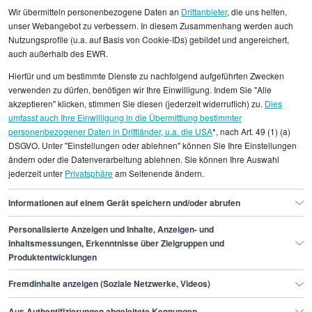
Wir übermitteln personenbezogene Daten an
Drittanbieter
, die uns helfen,
unser Webangebot zu verbessern. In diesem Zusammenhang werden auch
Nutzungsprofile (u.a. auf Basis von Cookie-IDs) gebildet und angereichert,
Alle angezeigten Gehaltsdaten beruhen auf
auch außerhalb des EWR.
statistischen Erhebungen durch StepStone. Es sind
Hierfür und um bestimmte Dienste zu nachfolgend aufgeführten Zwecken
Durchschnittswerte und die Angaben können nicht
verwenden zu dürfen, benötigen wir Ihre Einwilligung. Indem Sie "Alle
einzelnen Stellenangeboten zugeordnet werden.
akzeptieren" klicken, stimmen Sie diesen (jederzeit widerruflich) zu.
Dies
umfasst auch Ihre Einwilligung in die Übermittlung bestimmter
personenbezogener Daten in Drittländer, u.a. die USA
*, nach Art. 49 (1) (a)
Gehaltsinformationen
Personal
DSGVO. Unter "Einstellungen oder ablehnen" können Sie Ihre Einstellungen
Teamleiter/in Recruiting
ändern oder die Datenverarbeitung ablehnen. Sie können Ihre Auswahl
jederzeit unter
Privatsphäre
am Seitenende ändern.
Teamleiter/in Recruiting Leipzig
Informationen auf einem Gerät speichern und/oder abrufen
Personalisierte Anzeigen und Inhalte, Anzeigen- und
Finde den Job,
Inhaltsmessungen, Erkenntnisse über Zielgruppen und
Produktentwicklungen
der zu dir passt.
Fremdinhalte anzeigen (Soziale Netzwerke, Videos)
Stepstone
Aus Authentifizierungen abgeleitete Kennungen