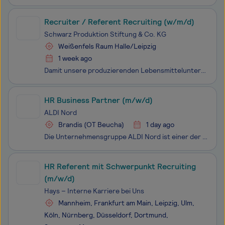
Recruiter / Referent Recruiting (w/m/d)
Schwarz Produktion Stiftung & Co. KG
Weißenfels Raum Halle/Leipzig
1 week ago
Damit unsere produzierenden Lebensmittelunternehmen effizient arbeiten können, unterstützen wir mit Organisation und Verwaltung. Wir sind unter anderem Experten für Einkauf, Finanzen, Controlling, Personal, IT, Marketing und Vertrieb. Wir liefern Organisationstalenten eine berufliche Herausforderung
HR Business Partner (m/w/d)
ALDI Nord
Brandis (OT Beucha)
1 day ago
Die Unternehmensgruppe ALDI Nord ist einer der führenden Lebensmitteleinzelhändler. Mit einer Tradition von über 110 Jahren steht ALDI für die Erfindung des Discount-Prinzips. Unsere Mission ist es, Menschen überall und jederzeit mit dem zu versorgen, was sie für ihr tägliches Leben brauchen: qualit
HR Referent mit Schwerpunkt Recruiting
(m/w/d)
Hays – Interne Karriere bei Uns
Mannheim, Frankfurt am Main, Leipzig, Ulm,
Köln, Nürnberg, Düsseldorf, Dortmund,