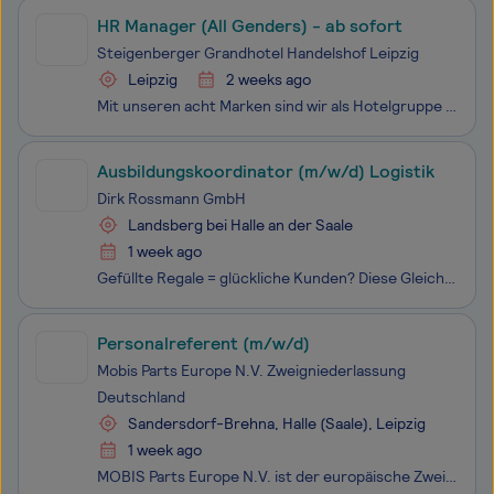
HR Manager (All Genders) - ab sofort
Steigenberger Grandhotel Handelshof Leipzig
Leipzig
2 weeks ago
Mit unseren acht Marken sind wir als Hotelgruppe stolz darauf, dass wir unseren Gästen einzigartige Erlebnisse bieten können und uns kontinuierlich weiterentwickeln. Aber unsere Reise wäre nicht komplett ohne dich als Teil unseres Teams! Wir bieten dir Möglichkeiten, die so vielfältig sind wie unse
Ausbildungskoordinator (m/w/d) Logistik
Dirk Rossmann GmbH
Landsberg bei Halle an der Saale
1 week ago
Gefüllte Regale = glückliche Kunden? Diese Gleichung geht dank unserer einzigartigen ROSSMANN-Logistik voll und ganz auf. Gemeinsam ziehen unsere starken Logistik-Teams in unseren Verteilzentren an einem Strang, um unsere Filialen immer pünktlich mit der passenden Ware zu versorgen – von der Steueru
Personalreferent (m/w/d)
Mobis Parts Europe N.V. Zweigniederlassung
Deutschland
Sandersdorf-Brehna, Halle (Saale), Leipzig
1 week ago
MOBIS Parts Europe N.V. ist der europäische Zweig von Hyundai MOBIS, einem weltweit führenden Hersteller für Original- und Zubehörteile im Bereich Automotive. Hyundai MOBIS ist zusammen mit Hyundai Motors und Kia Motors eine der größten Gesellschaften der Hyundai Group. Neben der Forschung und Entwi