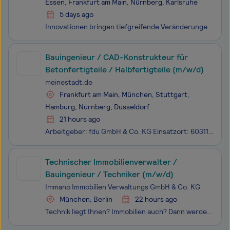
Essen, Frankfurt am Main, Nürnberg, Karlsruhe
5 days ago
Innovationen bringen tiefgreifende Veränderungen mit sich und beeinflussen unser Leben in vielfältiger Weise. Bei TÜV SÜD sind wir in hohem Maße bestrebt, ein wichtiger Teil dieser Entwicklung und des Fortschritts zu sein. Wir sind von Anfang an dabei und begleiten diesen Prozess. Wir sorgen für ein
Bauingenieur / CAD-Konstrukteur für
Betonfertigteile / Halbfertigteile (m/w/d)
meinestadt.de
Frankfurt am Main, München, Stuttgart,
Hamburg, Nürnberg, Düsseldorf
21 hours ago
Arbeitgeber: fdu GmbH & Co. KG Einsatzort: 60311 Frankfurt am Main, München, Stuttgart, Hamburg, Nürnberg, Düsseldorf Die fdu GmbH & Co. KG ist Deutschlands größter Anbieter von Elementdecken und Elementwänden aus Beton. Ergänzend umfasst unser Leistungsspektrum die Produktion von Betonfert
Technischer Immobilienverwalter /
Bauingenieur / Techniker (m/w/d)
Immano Immobilien Verwaltungs GmbH & Co. KG
München, Berlin
22 hours ago
Technik liegt Ihnen? Immobilien auch? Dann werden Sie Teil der IMMANO Immobilien Verwaltungs GmbH. Mit Standorten in München, Leipzig, Dresden und Berlin betreuen wir im Unternehmensverbund rund 7.500 Wohn- und Gewerbeeinheiten. Unser Anspruch ist eine moderne, digitale und serviceorientierte Immo