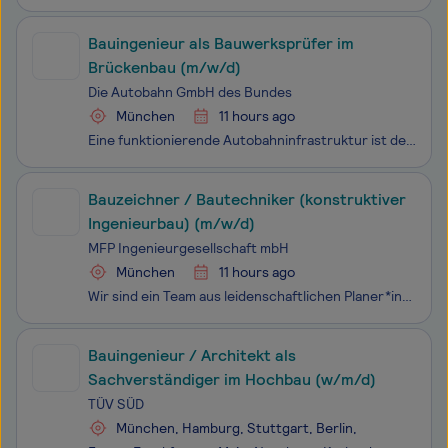
Bauingenieur als Bauwerksprüfer im
Brückenbau (m/w/d)
Die Autobahn GmbH des Bundes
München
11 hours ago
Eine funktionierende Autobahn­infrastruktur ist der Garant dafür, dass Deutschland mobil ist. Damit das so bleibt, brauchen wir Ihre Expertise als Ingenieurin oder Ingenieur. Tausende Brücken, hunderte Tunnel und unzählige Neben­anlagen müssen regelmäßig geprüft, gewartet und erneuert werden. Auch d
Bauzeichner / Bautechniker (konstruktiver
Ingenieurbau) (m/w/d)
MFP Ingenieurgesellschaft mbH
München
11 hours ago
Wir sind ein Team aus leidenschaftlichen Planer*innen im Bauwesen, das sich auf die Objekt- und Tragwerksplanung von Ingenieurbauwerken aus dem Fachgebiet des konstruktiven Ingenieurbaus spezialisiert hat. Von unserem Bürostandort im belebten Münchner Zentrum bearbeiten wir im Rahmen von Infrastrukt
Bauingenieur / Architekt als
Sachverständiger im Hochbau (w/m/d)
TÜV SÜD
München, Hamburg, Stuttgart, Berlin,