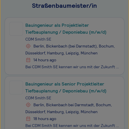
Straßenbaumeister/in
Bauingenieur als Projektleiter
Tiefbauplanung / Deponiebau (m/w/d)
CDM Smith SE
Berlin, Bickenbach (bei Darmstadt), Bochum,
Düsseldorf, Hamburg, Leipzig, München
14 hours ago
Bei CDM Smith SE kennen wir uns mit der Zukunft aus. Da die Welt vor neuen Umwelt- und Infrastrukturfragen steht, entwickeln wir bahnbrechende Lösungen, um die Landschaft in den Bereichen Wasser, Energie und Transport zu gestalten.Wir nutzen erneuerbare Ressourcen, nachhaltige Verfahren und neuartig
Bauingenieur als Senior Projektleiter
Tiefbauplanung / Deponiebau (m/w/d)
CDM Smith SE
Berlin, Bickenbach bei Darmstadt, Bochum,
Düsseldorf, Hamburg, Leipzig, München
18 hours ago
Bei CDM Smith SE kennen wir uns mit der Zukunft aus. Da die Welt vor neuen Umwelt- und Infrastrukturfragen steht, entwickeln wir bahnbrechende Lösungen, um die Landschaft in den Bereichen Wasser, Energie und Transport zu gestalten.Wir nutzen erneuerbare Ressourcen, nachhaltige Verfahren und neuartig