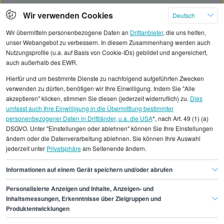
Klicken Sie hier, um weitere Angebote anzuzeigen
Wir verwenden Cookies
Deutsch
Wir übermitteln personenbezogene Daten an
Drittanbieter
, die uns helfen,
unser Webangebot zu verbessern. In diesem Zusammenhang werden auch
Nutzungsprofile (u.a. auf Basis von Cookie-IDs) gebildet und angereichert,
auch außerhalb des EWR.
Alle angezeigten Gehaltsdaten beruhen auf
Hierfür und um bestimmte Dienste zu nachfolgend aufgeführten Zwecken
statistischen Erhebungen durch StepStone. Es sind
verwenden zu dürfen, benötigen wir Ihre Einwilligung. Indem Sie "Alle
Durchschnittswerte und die Angaben können nicht
akzeptieren" klicken, stimmen Sie diesen (jederzeit widerruflich) zu.
Dies
umfasst auch Ihre Einwilligung in die Übermittlung bestimmter
einzelnen Stellenangeboten zugeordnet werden.
personenbezogener Daten in Drittländer, u.a. die USA
*, nach Art. 49 (1) (a)
DSGVO. Unter "Einstellungen oder ablehnen" können Sie Ihre Einstellungen
Gehaltsinformationen
Bauwesen
ändern oder die Datenverarbeitung ablehnen. Sie können Ihre Auswahl
jederzeit unter
Privatsphäre
am Seitenende ändern.
Straßenbaumeister/in
Straßenbaumeister/in München
Informationen auf einem Gerät speichern und/oder abrufen
Personalisierte Anzeigen und Inhalte, Anzeigen- und
Finde den Job,
Inhaltsmessungen, Erkenntnisse über Zielgruppen und
Produktentwicklungen
der zu dir passt.