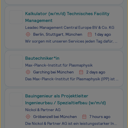
Kalkulator (w/m/d) Technisches Facility
Management
Leadec Management Central Europe BV & Co. KG
Berlin, Stuttgart, München
1 day ago
Wir sorgen mit unseren Services jeden Tag dafür, dass in der Produktion unserer Kunden auf der ganzen Welt alles rund läuft. Dabei denken wir in Lösungen und optimieren entlang des gesamten Prozesses - von der Planung bis zur Instandhaltung, Modernisierung und Digitalisierung. Als Servicespezialist
Bautechniker*in
Max-Planck-Institut für Plasmaphysik
Garching bei München
2 days ago
Das Max-Planck-Institut für Plasmaphysik (IPP) ist ein weltweit herausragendes Zentrum für Fusions­forschung. Mit rund 1100 engagierten Mitarbeitenden in Garching bei München und Greifswald widmen wir uns der Erforschung der Grundlagen für Fusions­kraftwerke. Diese Kraftwerke erzeugen Energie ohne k
Bauingenieur als Projektleiter
Ingenieurbau / Spezialtiefbau (w/m/d)
Nickol & Partner AG
Gröbenzell bei München
7 hours ago
Die Nickol & Partner AG ist ein leistungsstarker Ingenieurdienstleister mit weitreichender Erfahrung.Als Partner bei Bauvorhaben stehen wir unseren Kunden mit dem neuesten Stand der Technik, innovativen Ideen und maßgeschneiderten Lösungen zur Seite.Seit 1991 erarbeiten wir individuelle wirtschaftli