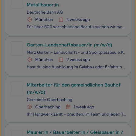
Metallbauer:in
Deutsche Bahn AG
München
4 weeks ago
Für über 500 verschiedene Berufe suchen wir motivierte Mitarbeitende. Und das in ganz Deutschland. Ob erfahrene Profis oder Berufsstarter:innen - wir bieten zahlreiche Einstiegs- und Weiterbildungsmöglichkeiten.
Garten-Landschaftsbauer/in (m/w/d)
März Garten- Landschafts- und Sportplatzbau e.K.
München
2 weeks ago
Hast du eine Ausbildung im Galabau oder Erfahrung im Bereich Lanschaftsbau?Wir suchen ab sofort einen Landschaftsgärtner in Vollzeit für Baustellen im Raum München und Nürnberg.Wir sind ein eingespieltes Team im Garten-, Landschafts- und Sportplatzbau. Unsere Arbeit ist abwechslungsreich, profession
Mitarbeiter für den gemeindlichen Bauhof
(m/w/d)
Gemeinde Oberhaching
Oberhaching
1 week ago
Ihr Handwerk zählt - draußen, im Team und jeden Tag. Sie bringen eine abgeschlossene Ausbildung mit als Straßenwärter, Straßenbauer oder Pflaster alternativ als Schlosser oder Landmaschinenmechaniker (m/w/d), arbeiten gerne im Freien und möchten Teil eines gut eingespielte
Maurer:in / Bauarbeiter:in / Gleisbauer:in /