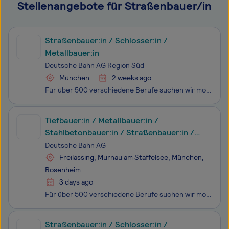
Stellenangebote für Straßenbauer/in
Straßenbauer:in / Schlosser:in /
Metallbauer:in
Deutsche Bahn AG Region Süd
München
2 weeks ago
Für über 500 verschiedene Berufe suchen wir motivierte Mitarbeitende. Und das in ganz Deutschland. Ob erfahrene Profis oder Berufsstarter:innen - wir bieten zahlreiche Einstiegs- und Weiterbildungsmöglichkeiten.
Tiefbauer:in / Metallbauer:in /
Stahlbetonbauer:in / Straßenbauer:in /
Maurer:in als Fachkraft
Deutsche Bahn AG
Freilassing, Murnau am Staffelsee, München,
Rosenheim
3 days ago
Für über 500 verschiedene Berufe suchen wir motivierte Mitarbeitende. Und das in ganz Deutschland. Ob erfahrene Profis oder Berufsstarter:innen - wir bieten zahlreiche Einstiegs- und Weiterbildungsmöglichkeiten.
Straßenbauer:in / Schlosser:in /