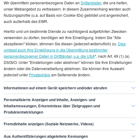
Wir übermitteln personenbezogene Daten an
Drittanbieter
, die uns helfen,
unser Webangebot zu verbessern. In diesem Zusammenhang werden auch
Nutzungsprofile (u.a. auf Basis von Cookie-IDs) gebildet und angereichert,
auch außerhalb des EWR.
Alle angezeigten Gehaltsdaten beruhen auf
Hierfür und um bestimmte Dienste zu nachfolgend aufgeführten Zwecken
statistischen Erhebungen durch StepStone. Es sind
verwenden zu dürfen, benötigen wir Ihre Einwilligung. Indem Sie "Alle
Durchschnittswerte und die Angaben können nicht
akzeptieren" klicken, stimmen Sie diesen (jederzeit widerruflich) zu.
Dies
umfasst auch Ihre Einwilligung in die Übermittlung bestimmter
einzelnen Stellenangeboten zugeordnet werden.
personenbezogener Daten in Drittländer, u.a. die USA
*, nach Art. 49 (1) (a)
DSGVO. Unter "Einstellungen oder ablehnen" können Sie Ihre Einstellungen
Gehaltsinformationen
Bauwesen
ändern oder die Datenverarbeitung ablehnen. Sie können Ihre Auswahl
jederzeit unter
Privatsphäre
am Seitenende ändern.
Straßenbauer/in
Straßenbauer/in München
Informationen auf einem Gerät speichern und/oder abrufen
Personalisierte Anzeigen und Inhalte, Anzeigen- und
Finde den Job,
Inhaltsmessungen, Erkenntnisse über Zielgruppen und
Produktentwicklungen
der zu dir passt.
Fremdinhalte anzeigen (Soziale Netzwerke, Videos)
Stepstone
Aus Authentifizierungen abgeleitete Kennungen