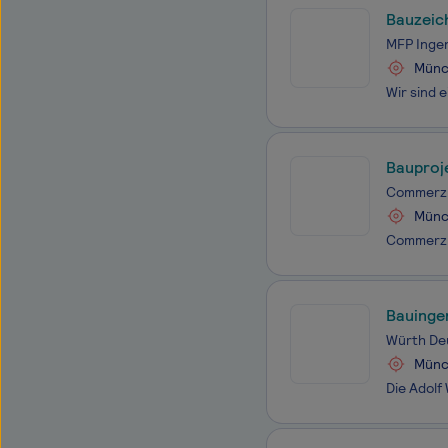
Bauzeic
MFP Inge
Münc
Bauproj
Commerz 
Münc
Bauingen
Würth De
Münc