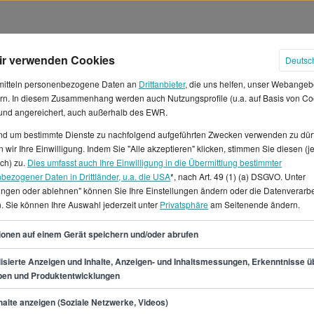
ir verwenden Cookies
Deutsc
mitteln personenbezogene Daten an
Drittanbieter
, die uns helfen, unser Webangeb
rn. In diesem Zusammenhang werden auch Nutzungsprofile (u.a. auf Basis von Co
 und angereichert, auch außerhalb des EWR.
und um bestimmte Dienste zu nachfolgend aufgeführten Zwecken verwenden zu dür
 wir Ihre Einwilligung. Indem Sie "Alle akzeptieren" klicken, stimmen Sie diesen (j
urwesen Gehälter in München
ich) zu.
Dies umfasst auch Ihre Einwilligung in die Übermittlung bestimmter
bezogener Daten in Drittländer, u.a. die USA
*, nach Art. 49 (1) (a) DSGVO. Unter
lungen oder ablehnen" können Sie Ihre Einstellungen ändern oder die Datenverarb
esen kannst du in München
. Sie können Ihre Auswahl jederzeit unter
Privatsphäre
am Seitenende ändern.
annst aber mit einem Gehalt
nittsgehalt liegt bei 53.300
53
ionen auf einem Gerät speichern und/oder abrufen
t und 18 € in der Stunde.*Für
indest du auf StepStone.de in
isierte Anzeigen und Inhalte, Anzeigen- und Inhaltsmessungen, Erkenntnisse ü
pen und Produktentwicklungen
 dich nicht nur für
stellen, Praktika oder
min.
45.900
€
alte anzeigen (Soziale Netzwerke, Videos)
genieurwesen in München? Auf