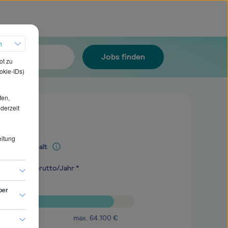
h
Jobs finden
ot zu
okie-IDs)
fen,
ederzeit
eitung
Mediangehalt
.300
€
brutto/Jahr *
ber
max.
64.100
€