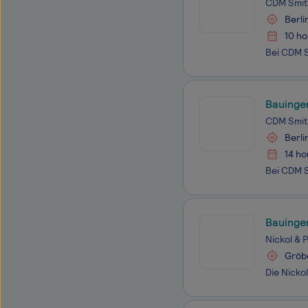
CDM Smit
Berli
10 ho
Bauingen
CDM Smit
Berli
14 ho
Bauingen
Nickol & 
Gröb