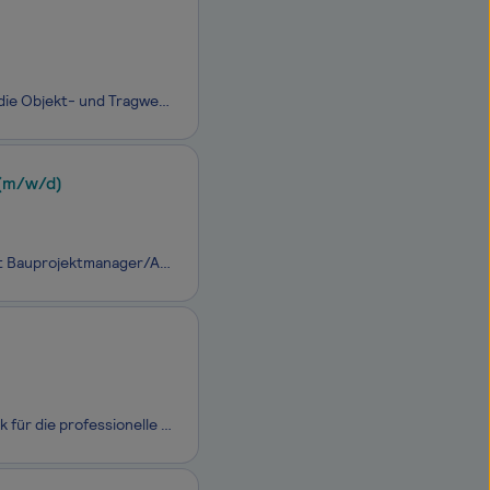
Wir sind ein Team aus leidenschaftlichen Planer*innen im Bauwesen, das sich auf die Objekt- und Tragwerksplanung von Ingenieurbauwerken aus dem Fachgebiet des konstruktiven Ingenieurbaus spezialisiert hat. Von unserem Bürostandort im belebten Münchner Zentrum bearbeiten wir im Rahmen von Infrastrukt
(m/w/d)
Commerz Building and Management GmbH sucht zum nächstmöglichen Zeitpunkt Bauprojektmanager/Architekt/Bauingenieur (m/w/d) Standort Hamburg, München - feste Anstellung Voll- oder Teilzeit (mind. 30 Stunden/Woche)Als
Die Adolf Würth GmbH & Co. KG ist führender Hersteller von Befestigungstechnik für die professionelle Anwendung. Das Familienunternehmen ist das größte Einzelunternehmen der weltweit tätigen Würth-Gruppe und beschäftigt in Deutschland über 8.000 Mitarbeitende. Rund 86.000 sind bei der Würth-Grup