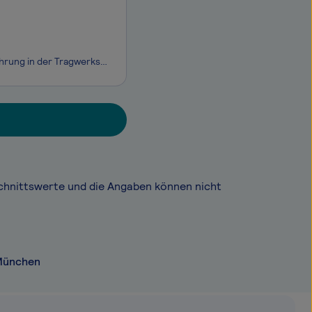
Sie sind bereits als Projektleiter (m⁠/⁠w⁠/⁠d) tätig oder verfügen über fundierte Erfahrung in der Tragwerksplanung und möchten künftig Projekte eigenverantwortlich steuern?Dann bieten wir Ihnen die Möglichkeit, in einem etablierten Ingenieurbüro mit flachen Hierarchien und einem kollegialen Team sp
chnittswerte und die Angaben können nicht
 München