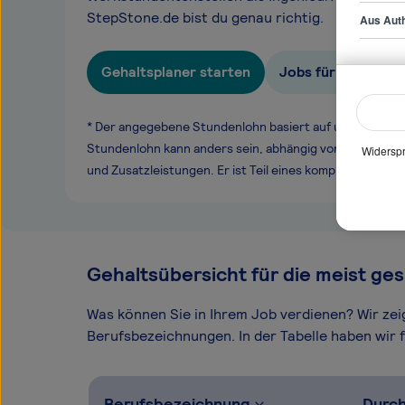
StepStone.de bist du genau richtig.
Aus Auth
Gehaltsplaner starten
Jobs für Ingenieu
* Der angegebene Stundenlohn basiert auf unseren ge
Stundenlohn kann anders sein, abhängig von Überstund
Widerspr
und Zusatzleistungen. Er ist Teil eines komplexen Ver
Gehaltsübersicht für die meist ges
Was können Sie in Ihrem Job verdienen? Wir ze
Berufsbezeichnungen. In der Tabelle haben wir fü
Berufsbezeichnung
Durch