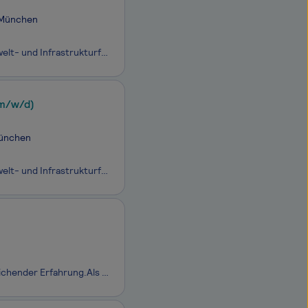
, München
Bei CDM Smith SE kennen wir uns mit der Zukunft aus. Da die Welt vor neuen Umwelt- und Infrastrukturfragen steht, entwickeln wir bahnbrechende Lösungen, um die Landschaft in den Bereichen Wasser, Energie und Transport zu gestalten.Wir nutzen erneuerbare Ressourcen, nachhaltige Verfahren und neuartig
(m/w/d)
München
Bei CDM Smith SE kennen wir uns mit der Zukunft aus. Da die Welt vor neuen Umwelt- und Infrastrukturfragen steht, entwickeln wir bahnbrechende Lösungen, um die Landschaft in den Bereichen Wasser, Energie und Transport zu gestalten.Wir nutzen erneuerbare Ressourcen, nachhaltige Verfahren und neuartig
Die Nickol & Partner AG ist ein leistungsstarker Ingenieurdienstleister mit weitreichender Erfahrung.Als Partner bei Bauvorhaben stehen wir unseren Kunden mit dem neuesten Stand der Technik, innovativen Ideen und maßgeschneiderten Lösungen zur Seite.Seit 1991 erarbeiten wir individuelle wirtschaftli