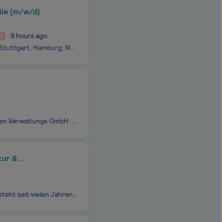
ile (m/w/d)
9 hours ago
Arbeitgeber: fdu GmbH & Co. KG Einsatzort: 60311 Frankfurt am Main, München, Stuttgart, Hamburg, Nürnberg, Düsseldorf Die fdu GmbH & Co. KG ist Deutschlands größter Anbieter von Elementdecken und Elementwänden aus Beton. Ergänzend umfasst unser Leistungsspektrum die Produktion von Betonfert
)
Technik liegt Ihnen? Immobilien auch? Dann werden Sie Teil der IMMANO Immobilien Verwaltungs GmbH. Mit Standorten in München, Leipzig, Dresden und Berlin betreuen wir im Unternehmensverbund rund 7.500 Wohn- und Gewerbeeinheiten. Unser Anspruch ist eine moderne, digitale und serviceorientierte Immo
tur &
Gemeinsam Zukunft bauen: mit Kompetenz im Baugrund.Die Nickol & Partner AG steht seit vielen Jahren für innovative Ingenieurleistungen in den Bereichen Geotechnik, Spezialtiefbau und Infrastruktur. Mit unserem interdisziplinären Team begleiten wir anspruchsvolle Projekte von der ersten Baugrunderkun