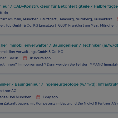
ieur / CAD-Konstrukteur für Betonfertigteile / Halbfertigte
dt.de
furt am Main, München, Stuttgart, Hamburg, Nürnberg, Düsseldorf
her Immobilienverwalter / Bauingenieur / Techniker (m/w/d
mmobilien Verwaltungs GmbH & Co. KG
hen, Berlin
18 hours ago
iker / Bauingenieur / Ingenieurgeologe (w/m/d): Infrastruk
iefbau
Partner AG
enzell bei München
1 day ago