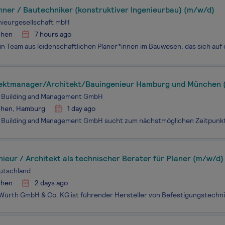
hner / Bautechniker (konstruktiver Ingenieurbau) (m/w/d)
nieurgesellschaft mbH
hen
7 hours ago
ektmanager/Architekt/Bauingenieur Hamburg und München 
Building and Management GmbH
hen, Hamburg
1 day ago
ieur / Architekt als technischer Berater für Planer (m/w/d)
utschland
hen
2 days ago