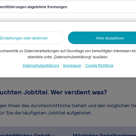
entifizierungen abgeleitete Kennungen
r/in Bauingenieurwesen
Einstellungen oder ablehnen
Alles akzeptieren
sammelten Daten. Dein
en, Branche, Selbstständigkeit
uchsrechte zu Datenverarbeitungen auf Grundlage von berechtigten Interessen k
ebenfalls unter „Datenschutzerklärung“ ausüben.
gütungssystems.
Datenschutzerklärung
Impressum
Cookie Richtlinie
uchten Jobtitel. Wer verdient was?
igen Ihnen das durchschnittliche Gehalt und den möglichen 
r Sie die häufigsten Jobtitel aufgelistet.
schnittliches Gehalt
Möglicher Gehaltsrahme