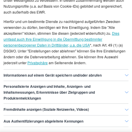
unser Webangebot zu verbessern. In diesem Zusammenhang werden auch
Nutzungsprofile (u.a. auf Basis von Cookie-IDs) gebildet und angereichert,
auch außerhalb des EWR.
Alle angezeigten Gehaltsdaten beruhen auf
Hierfür und um bestimmte Dienste zu nachfolgend aufgeführten Zwecken
statistischen Erhebungen durch StepStone. Es sind
verwenden zu dürfen, benötigen wir Ihre Einwilligung. Indem Sie "Alle
Durchschnittswerte und die Angaben können nicht
akzeptieren" klicken, stimmen Sie diesen (jederzeit widerruflich) zu.
Dies
umfasst auch Ihre Einwilligung in die Übermittlung bestimmter
einzelnen Stellenangeboten zugeordnet werden.
personenbezogener Daten in Drittländer, u.a. die USA
*, nach Art. 49 (1) (a)
DSGVO. Unter "Einstellungen oder ablehnen" können Sie Ihre Einstellungen
Gehaltsinformationen
Bauwesen
ändern oder die Datenverarbeitung ablehnen. Sie können Ihre Auswahl
jederzeit unter
Privatsphäre
am Seitenende ändern.
Signaltechniker/in
Signaltechniker/in München
Informationen auf einem Gerät speichern und/oder abrufen
Personalisierte Anzeigen und Inhalte, Anzeigen- und
Finde den Job,
Inhaltsmessungen, Erkenntnisse über Zielgruppen und
Produktentwicklungen
der zu dir passt.
Fremdinhalte anzeigen (Soziale Netzwerke, Videos)
Stepstone
Aus Authentifizierungen abgeleitete Kennungen