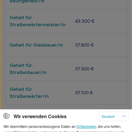
Bauingenieur/in
Gehalt für
43.300 €
Straßenwärtermeister/in
Gehalt für Gleisbauer/in
37.800 €
Gehalt für
37.300 €
Straßenbauer/in
Gehalt für
37.100 €
Straßenwärter/in
Wir verwenden Cookies
Deutsch
Mehr
Wir übermitteln personenbezogene Daten an
Drittanbieter
, die uns helfen,