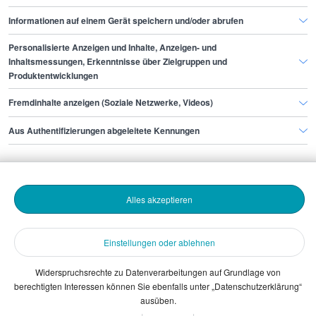
Informationen auf einem Gerät speichern und/oder abrufen
Personalisierte Anzeigen und Inhalte, Anzeigen- und
Finde den Job,
Inhaltsmessungen, Erkenntnisse über Zielgruppen und
Produktentwicklungen
der zu dir passt.
Fremdinhalte anzeigen (Soziale Netzwerke, Videos)
Stepstone
Aus Authentifizierungen abgeleitete Kennungen
Bewerbende
Alles akzeptieren
Arbeitgebende
Einstellungen oder ablehnen
Download
Widerspruchsrechte zu Datenverarbeitungen auf Grundlage von
berechtigten Interessen können Sie ebenfalls unter „Datenschutzerklärung“
The Stepstone Group GmbH © 2026
ausüben.