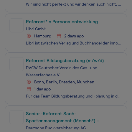
Wir sind nicht perfekt und wir denken auch nicht, dass es perfekte Menschen gibt. Aber wir versuchen, jeden Tag noch ein wenig besser zu werden. Und wenn Du das für Dich selbst auch so hältst – dann möchten wir Dich kennenlernen! Unser Ziel? Jeden Tag besser für die Menschen zu werden, für die wir a
Referent*in Personalentwicklung
Libri GmbH
Hamburg
2 days ago
Libri ist zwischen Verlag und Buchhandel der innovative Großhändler und Dienstleister für Bücher und Medienprodukte. Unsere Kunden sind über 4.000 Buchhandlungen aller Größenordnungen, die wir über Nacht zuverlässig mit bestellten Büchern aus fast 5.500 Verlagen beliefern. Unser eigener Transportdie
Referent Bildungsberatung (m/w/d)
DVGW Deutscher Verein des Gas- und
Wasserfaches e.V.
Bonn, Berlin, Dresden, München
1 day ago
Für das Team Bildungsberatung und -planung in der Einheit Berufliche Bildung suchen wir zum nächstmöglichen Zeitpunkt, unbefristet, am Standort Berlin, Bonn, Dresden oder München und in Vollzeit einen Referent Bildungsberatung (m/w/d) Die DVGW Berufliche Bildung bietet vielfältige Maßnahmen zur beru
Senior-Referent Sach-
Spartenmanagement (Mensch*) –
Schwerpunkt Grundsatzfragen -
Deutsche Rückversicherung AG