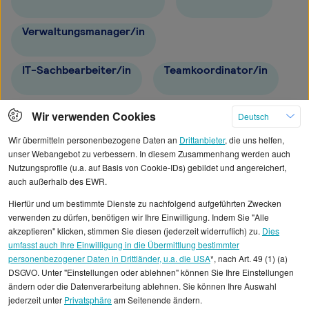
Verwaltungsmanager/in
IT-Sachbearbeiter/in
Teamkoordinator/in
Büroleiter/in
IT-Mitarbeiter/in
Wir verwenden Cookies
Deutsch
Wir übermitteln personenbezogene Daten an
Drittanbieter
, die uns helfen,
unser Webangebot zu verbessern. In diesem Zusammenhang werden auch
Nutzungsprofile (u.a. auf Basis von Cookie-IDs) gebildet und angereichert,
auch außerhalb des EWR.
Alle angezeigten Gehaltsdaten beruhen auf
Hierfür und um bestimmte Dienste zu nachfolgend aufgeführten Zwecken
statistischen Erhebungen durch StepStone. Es sind
verwenden zu dürfen, benötigen wir Ihre Einwilligung. Indem Sie "Alle
Durchschnittswerte und die Angaben können nicht
akzeptieren" klicken, stimmen Sie diesen (jederzeit widerruflich) zu.
Dies
umfasst auch Ihre Einwilligung in die Übermittlung bestimmter
einzelnen Stellenangeboten zugeordnet werden.
personenbezogener Daten in Drittländer, u.a. die USA
*, nach Art. 49 (1) (a)
DSGVO. Unter "Einstellungen oder ablehnen" können Sie Ihre Einstellungen
Gehaltsinformationen
Administration
ändern oder die Datenverarbeitung ablehnen. Sie können Ihre Auswahl
jederzeit unter
Privatsphäre
am Seitenende ändern.
Referent/in Führungskräfteentwicklung