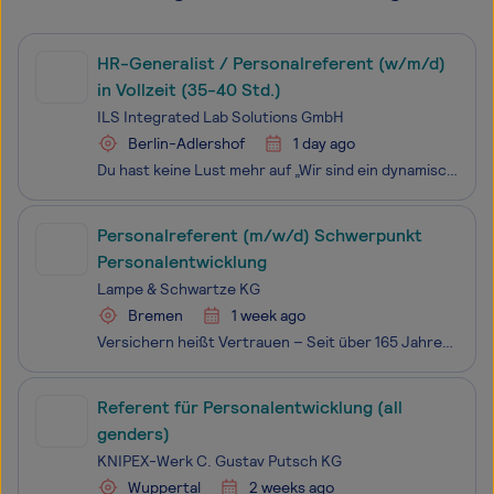
HR-Generalist / Personalreferent (w/m/d)
in Vollzeit (35-40 Std.)
ILS Integrated Lab Solutions GmbH
Berlin-Adlershof
1 day ago
Du hast keine Lust mehr auf „Wir sind ein dynamisches Unternehmen mit flachen Hierarchien“-Floskeln? Sehr gut. Wir auch nicht. Wir bei ILS bauen Anlagen, mit denen andere die Energiewende, Kreislaufwirtschaft und nachhaltige Chemie vorantreiben. Klingt groß? Ist es auch. Was uns fehlt: jemand, der u
Personalreferent (m/w/d) Schwerpunkt
Personalentwicklung
Lampe & Schwartze KG
Bremen
1 week ago
Versichern heißt Vertrauen – Seit über 165 Jahren vertrauen unsere Kunden sowie mehr als 350 Beschäftigte in uns, die Lampe & Schwartze Group, eine unabhängige Unternehmensgruppe der Versicherungswirtschaft. Unsere Gruppe ist in diverse funktionale Bereiche und Tochtergesellschaften mit einem br
Referent für Personalentwicklung (all
genders)
KNIPEX-Werk C. Gustav Putsch KG
Wuppertal
2 weeks ago