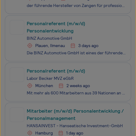
der führende Hersteller von Zangen für professionelle Anwender und Anwenderinnen in aller Welt. Mit ca. 1.800 Beschäftigten in Wuppertal entwickeln und fertigen wir Lösungen für effektives, leichtes und sicheres Arbeiten. Wir sind seit über 140 Jahren ein unabhängiges Familienunternehmen. Hohe Quali
Personalreferent (m/w/d)
Personalentwicklung
BINZ Automotive GmbH
Plauen, Ilmenau
3 days ago
Die BINZ Automotive GmbH ist eines der führenden Unternehmen im Sonderfahrzeugbau. An unseren Standorten in Ilmenau in Thüringen und Plauen in Sachsen fertigen wir spannende Blaulichtfahrzeuge für Rettungsdienste, Feuerwehren und Behörden. Wir suchen Dich als Personalreferent (m/w/d) Personalentwick
Personalreferent (m/w/d)
Labor Becker MVZ eGbR
München
2 weeks ago
Mit mehr als 600 Mitarbeitern aus 39 Nationen an 12 bayerischen Standorten gehört Labor Becker zu einem der wegweisenden Labormedizinunternehmen unter ärztlicher Führung, welches das gesamte Spektrum der labordiagnostischen Untersuchungen abdeckt – Basislabor, Speziallabor und Krankenhauslabor, alle
Mitarbeiter (m/w/d) Personalentwicklung /
Personalmanagement
HANSAINVEST - Hanseatische Investment-GmbH
Hamburg
1 day ago