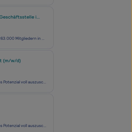
Geschäftsstelle in
Der Sozialverband VdK ist mit über 2,3 Millionen Mitgliedern bundesweit und mit 263.000 Mitgliedern in Baden-Württemberg der größte gemeinnützige, überparteiliche Sozialverband in Deutschland. Er vertritt die gesellschaftlichen, politischen und rechtlichen Interessen von Menschen mit Behinderungen,
dt (m/w/d)
Deine Mission beim Studienkreis:Kindern und Jugendlichen helfen, ihr schulisches Potenzial voll auszuschöpfen und erfolgreich ins Leben zu starten. In deiner Rolle gestaltest du aktiv mit:Du bist Herzstück & Wachstumstreiber: Als erste Anlaufstelle für Familien organisierst du nicht nur den S
Deine Mission beim Studienkreis:Kindern und Jugendlichen helfen, ihr schulisches Potenzial voll auszuschöpfen und erfolgreich ins Leben zu starten. In deiner Rolle gestaltest du aktiv mit:Du bist Herzstück & Wachstumstreiber: Als erste Anlaufstelle für Familien organisierst du nicht nur den S