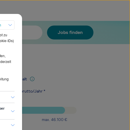
h
Jobs finden
ot zu
okie-IDs)
fen,
ederzeit
eitung
Mediangehalt
.000
€
brutto/Jahr *
ber
max.
46.100
€