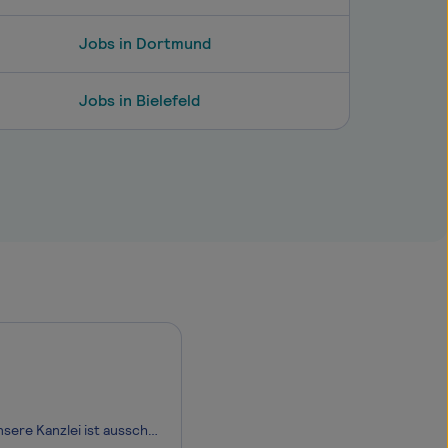
Jobs in Dortmund
Jobs in Bielefeld
Wir sind eine Kanzlei im Herzen von München (zwei Anwältinnen, vier Anwälte). Unsere Kanz­lei ist ausschließlich auf dem Gebiet des Erbrechts, des Erbschaftsteuerrechts sowie der Ver­mögensnachfolge tätig. Wir suchen zum nächstmöglichen Zeitpunkt eine/n motivierte/n Rechtsanwalts­fachangestell­te(n