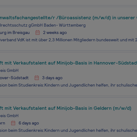
waltsfachangestellte/r /Büroassistenz (m/w/d) in unserer 
 in Teilzeit 50%
alrechtsschutz gGmbH Baden- Württemberg
urg im Breisgau
2 weeks ago
t mit Verkaufstalent auf Minijob-Basis in Hannover-Südsta
reis GmbH
over-Südstadt
3 days ago
t mit Verkaufstalent auf Minijob-Basis in Geldern (m/w/d)
reis GmbH
ern
6 days ago