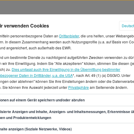
ir verwenden Cookies
Deutsc
mitteln personenbezogene Daten an
Drittanbieter
, die uns helfen, unser Webangeb
rn. In diesem Zusammenhang werden auch Nutzungsprofile (u.a. auf Basis von Co
 und angereichert, auch außerhalb des EWR.
und um bestimmte Dienste zu nachfolgend aufgeführten Zwecken verwenden zu dür
lter in Deutschland
 wir Ihre Einwilligung. Indem Sie "Alle akzeptieren" klicken, stimmen Sie diesen (j
ich) zu.
Dies umfasst auch Ihre Einwilligung in die Übermittlung bestimmter
bezogener Daten in Drittländer, u.a. die USA
*, nach Art. 49 (1) (a) DSGVO. Unter
nittliches Jahresgehalt von
lungen oder ablehnen" können Sie Ihre Einstellungen ändern oder die Datenverarb
 erwarten, was einem
. Sie können Ihre Auswahl jederzeit unter
Privatsphäre
am Seitenende ändern.
panne als Angestellter (Büro)
38
und 2.558 € und 3.841 € pro
ionen auf einem Gerät speichern und/oder abrufen
ibt es aktuell viele offene
isierte Anzeigen und Inhalte, Anzeigen- und Inhaltsmessungen, Erkenntnisse ü
3810 offene Positionen für den
pen und Produktentwicklungen
Angebot auf StepStone.
min.
30.700
€
alte anzeigen (Soziale Netzwerke, Videos)