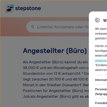
W
Wir über
verbesse
gebildet
Hierfür 
Angestellter (Büro) Gehä
benötigen
widerrufl
personen
Als Angestellter (Büro) kannst du ein durchsch
"Einstel
38.000 € und ein Monatsgehalt von ca. 3.166 €
ablehnen
Stundenlohn von 13 € entspricht.* Die Gehaltss
liegt zwischen 30.700 € und 46.100 € pro Jahr 
Informat
Monat.In den Städten Düsseldorf, Berlin, Essen g
Personal
Positionen für Angestellter (Büro).Insgesamt 1
Zielgrup
Job als Angestellter (Büro) gibt es aktuell im 
Fremdinh