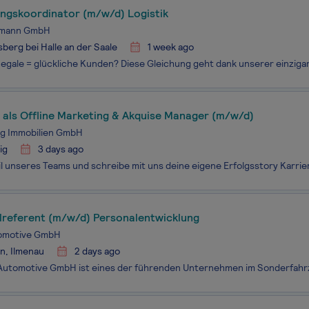
ungskoordinator (m/w/d) Logistik
smann GmbH
berg bei Halle an der Saale
1 week ago
 als Offline Marketing & Akquise Manager (m/w/d)
g Immobilien GmbH
ig
3 days ago
lreferent (m/w/d) Personalentwicklung
omotive GmbH
n, Ilmenau
2 days ago