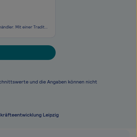
Die Unternehmensgruppe ALDI Nord ist einer der führenden Lebensmitteleinzelhändler. Mit einer Tradition von über 110 Jahren steht ALDI für die Erfindung des Discount-Prinzips. Unsere Mission ist es, Menschen überall und jederzeit mit dem zu versorgen, was sie für ihr tägliches Leben brauchen: qualit
chnittswerte und die Angaben können nicht
kräfteentwicklung Leipzig