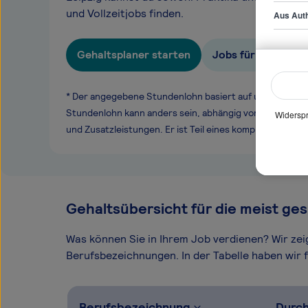
und Vollzeitjobs finden.
Aus Auth
Gehaltsplaner starten
Jobs für Referent
* Der angegebene Stundenlohn basiert auf unseren ge
Stundenlohn kann anders sein, abhängig von Überstund
Widerspr
und Zusatzleistungen. Er ist Teil eines komplexen Ver
Gehaltsübersicht für die meist ges
Was können Sie in Ihrem Job verdienen? Wir ze
Berufsbezeichnungen. In der Tabelle haben wir fü
Berufsbezeichnung
Durch