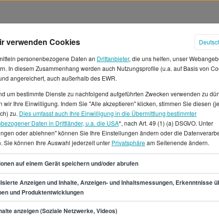
ir verwenden Cookies
Deutsc
mitteln personenbezogene Daten an
Drittanbieter
, die uns helfen, unser Webangeb
rn. In diesem Zusammenhang werden auch Nutzungsprofile (u.a. auf Basis von Co
 und angereichert, auch außerhalb des EWR.
und um bestimmte Dienste zu nachfolgend aufgeführten Zwecken verwenden zu dür
 wir Ihre Einwilligung. Indem Sie "Alle akzeptieren" klicken, stimmen Sie diesen (j
teentwicklung Gehälter in Leipz
ich) zu.
Dies umfasst auch Ihre Einwilligung in die Übermittlung bestimmter
bezogener Daten in Drittländer, u.a. die USA
*, nach Art. 49 (1) (a) DSGVO. Unter
lungen oder ablehnen" können Sie Ihre Einstellungen ändern oder die Datenverarb
/in Führungskräfteentwicklung?
. Sie können Ihre Auswahl jederzeit unter
Privatsphäre
am Seitenende ändern.
t sich auf 53.400 €, was einem
hingegen kannst du von ca.
53
ionen auf einem Gerät speichern und/oder abrufen
ens 45.800 €, bestenfalls
b als Referent/in
isierte Anzeigen und Inhalte, Anzeigen- und Inhaltsmessungen, Erkenntnisse ü
pen und Produktentwicklungen
 verfügbare Stellen.Unter
rungskräfteentwicklung in
min.
45.800
€
alte anzeigen (Soziale Netzwerke, Videos)
entenstellen als auch Teil-