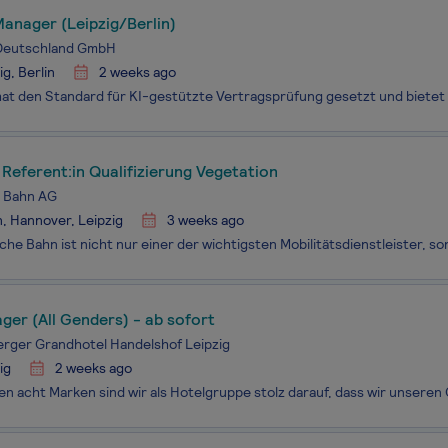
anager (Leipzig/Berlin)
 Deutschland GmbH
ig, Berlin
2 weeks ago
 Referent:in Qualifizierung Vegetation
 Bahn AG
n, Hannover, Leipzig
3 weeks ago
er (All Genders) - ab sofort
rger Grandhotel Handelshof Leipzig
ig
2 weeks ago