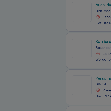
Ausbild
Dirk Ros
Lands
Karriere
Rosenber
Leipz
Persona
BINZ Aut
Plaue