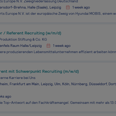
ts Europe N.V. Zweigniederlassung Deutschland
rsdorf-Brehna, Halle (Saale), Leipzig
1 week ago
r / Referent Recruiting (w/m/d)
roduktion Stiftung & Co. KG
nfels Raum Halle/Leipzig
1 week ago
rent mit Schwerpunkt Recruiting (m/w/d)
terne Karriere bei Uns
eim, Frankfurt am Main, Leipzig, Ulm, Köln, Nürnberg, Düsseldorf, Dor
eks ago