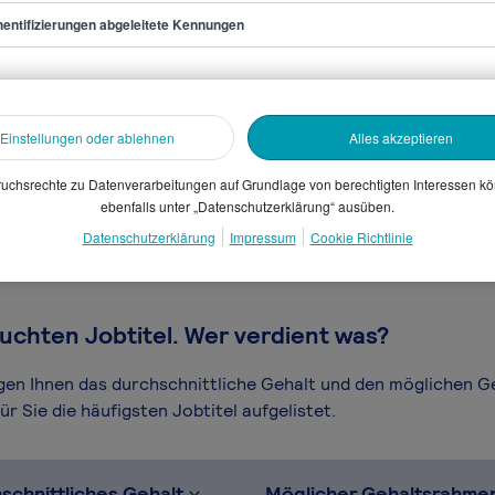
entifizierungen abgeleitete Kennungen
/in Führungskräfteentwicklung
Einstellungen oder ablehnen
Alles akzeptieren
sammelten Daten. Dein
en, Branche, Selbstständigkeit
uchsrechte zu Datenverarbeitungen auf Grundlage von berechtigten Interessen k
ebenfalls unter „Datenschutzerklärung“ ausüben.
gütungssystems.
Datenschutzerklärung
Impressum
Cookie Richtlinie
uchten Jobtitel. Wer verdient was?
igen Ihnen das durchschnittliche Gehalt und den möglichen 
r Sie die häufigsten Jobtitel aufgelistet.
schnittliches Gehalt
Möglicher Gehaltsrahme