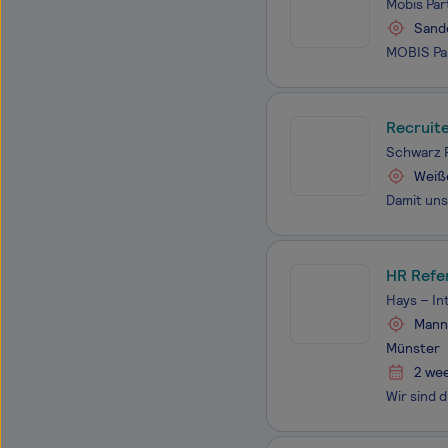
Mobis Par
Sande
Recruite
Schwarz P
Weiße
HR Refe
Hays – In
Mannh
Münster
2 we