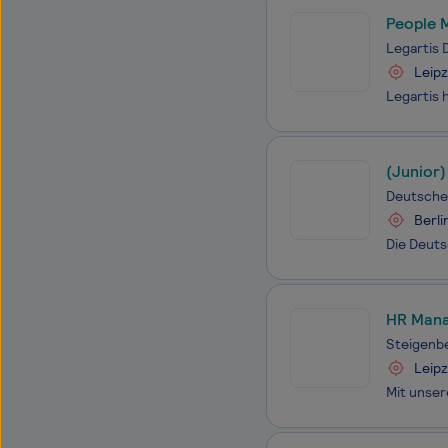
People M
Legartis
Leipz
(Junior)
Deutsche
Berli
HR Manag
Steigenbe
Leipz