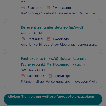
mbH
Stuttgart
2 weeks ago
Die 1977 gegründete GTÜ Gesellschaft für Technische Überwachung mbH ist die größte amtlich anerkannte Kraftfahrzeug-Überwachungsorganisation freiberuflicher Kraftfahrzeugsachverständiger in Deutschland und zählt damit zu den größten Sachverständigenorganisationen überhaupt. Sie versteht sich als ein
Referent zentraler Betrieb (m/w/d)
Amprion GmbH
Dortmund
1 week ago
Amprion verbindet. Unser Übertragungsnetz transportiert Strom für 29 Millionen Menschen in einem Gebiet von der Nordsee bis zu den Alpen. Dort wird ein Drittel der deutschen Wirtschaftsleistung erzeugt. Unsere Leitungen sind Lebensadern der Gesellschaft. Wir halten unser Netz stabil und sicher - und
Fachexperte (m/w/d) Netzwirtschaft
(Schwerpunkt Marktkommunikation)
SWO Netz GmbH
Osnabrück
4 days ago
Mit nachhaltiger Versorgung und innovativen Projekten gestalten wir als SWO Netz GmbH das moderne Osnabrück der Zukunft. Wir versorgen die Menschen mit Gas, Wasser, Wärme, Energie und Glasfaser, bereiten Abwasser umweltgerecht auf und bauen zukunftsfähige (Daten)-Netze. Deine Aufgabe bei uns hat Bed
Klicken Sie hier, um weitere Angebote anzuzeigen