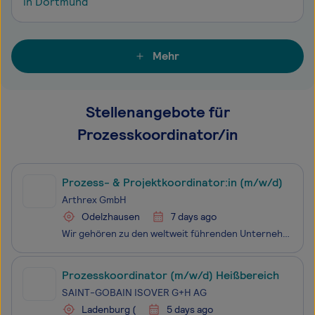
in Dortmund
Mehr
Stellenangebote für
Prozesskoordinator/in
Prozess- & Projektkoordinator:in (m/w/d)
Arthrex GmbH
Odelzhausen
7 days ago
Wir gehören zu den weltweit führenden Unternehmen in den Bereichen Orthopädie, Arthroskopie, Sportmedizin und Orthobiologika. Getreu unserer Mission „Helping Surgeons Treat Their Patients Better“ entwickeln wir seit über 40 Jahren innovative Produkte und chirurgische Techniken. Arthrex wurde 1981 in
Prozesskoordinator (m/w/d) Heißbereich
SAINT-GOBAIN ISOVER G+H AG
Ladenburg (
5 days ago