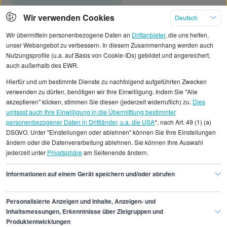
Produktions-Koordinator/in
Wir verwenden Cookies
Deutsch
Wir übermitteln personenbezogene Daten an
Drittanbieter
, die uns helfen,
Teamleiter/in Fertigung
unser Webangebot zu verbessern. In diesem Zusammenhang werden auch
Nutzungsprofile (u.a. auf Basis von Cookie-IDs) gebildet und angereichert,
auch außerhalb des EWR.
Hierfür und um bestimmte Dienste zu nachfolgend aufgeführten Zwecken
verwenden zu dürfen, benötigen wir Ihre Einwilligung. Indem Sie "Alle
akzeptieren" klicken, stimmen Sie diesen (jederzeit widerruflich) zu.
Dies
Alle angezeigten Gehaltsdaten beruhen auf
umfasst auch Ihre Einwilligung in die Übermittlung bestimmter
statistischen Erhebungen durch StepStone. Es sind
personenbezogener Daten in Drittländer, u.a. die USA
*, nach Art. 49 (1) (a)
DSGVO. Unter "Einstellungen oder ablehnen" können Sie Ihre Einstellungen
Durchschnittswerte und die Angaben können nicht
ändern oder die Datenverarbeitung ablehnen. Sie können Ihre Auswahl
einzelnen Stellenangeboten zugeordnet werden.
jederzeit unter
Privatsphäre
am Seitenende ändern.
Gehaltsinformationen
Fertigung, Produktion
Informationen auf einem Gerät speichern und/oder abrufen
Prozesskoordinator/in
Personalisierte Anzeigen und Inhalte, Anzeigen- und
Inhaltsmessungen, Erkenntnisse über Zielgruppen und
Produktentwicklungen