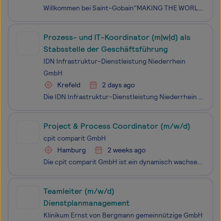
Willkommen bei Saint-Gobain"MAKING THE WORLD A BETTER HOME" - Das ist unser Ziel! Mit unserem vielfältigen Markenportfolio gestalten wir als Innovationsführer Materialien und Lösungen für Bau und Industrie. Unsere integrierten Lösungen für die Renovierung öffentlicher und privater Gebäude, für den
Prozess- und IT-Koordinator (m|w|d) als
Stabsstelle der Geschäftsführung
IDN Infrastruktur-Dienstleistung Niederrhein
GmbH
Krefeld
2 days ago
Die IDN Infrastruktur-Dienstleistung Niederrhein GmbH ist ein Unternehmen des SWK-Konzerns und zuverlässiger Partner für den Bau, die Erneuerung und die Instandhaltung von Versorgungsnetzen in der Region Krefeld. Unser Leistungsspektrum umfasst den Rohrleitungs- und Tiefbau für Gas-, Wasser-, Strom
Project & Process Coordinator (m/w/d)
cpit comparit GmbH
Hamburg
2 weeks ago
Die cpit comparit GmbH ist ein dynamisch wachsendes Technologieunternehmen mit Sitz in Hamburg, das sich auf die Entwicklung moderner Softwarelösungen für die Versicherungsbranche spezialisiert hat. Mit unserer innovativen Plattform unterstützen wir Versicherungsunternehmen und Makler dabei, ihre Pr
Teamleiter (m/w/d)
Dienstplanmanagement
Klinikum Ernst von Bergmann gemeinnützige GmbH