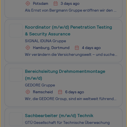
Potsdam
3 days ago
Als Ernst von Bergmann Gruppe eröffnen wir den Menschen Brandenburgs den Zugang zu guter Pflege, spitzen­medi­zinischen Leistungen, gesundheitlicher Vorsorge und vielem mehr. Mit über 5100 Mitarbeitenden stellen wir uns den gesundheitlichen und sozialen Herausforderungen einer sich wandelnden Gesell
Koordinator (m/w/d) Penetration Testing
& Security Assurance
SIGNAL IDUNA Gruppe
Hamburg, Dortmund
4 days ago
Wir verändern die Versicherungswelt – und suchen dich, um die Zukunft mitzugestalten. Als einer der größten deutschen Versicherer und Finanzdienstleister mit Hauptsitz in Hamburg und Dortmund haben wir uns in den letzten Jahren grundlegend transformiert. Unsere moderne und agile Arbeitswelt, in der
Bereichsleitung Drehmomentmontage
(m/w/d)
GEDORE Gruppe
Remscheid
6 days ago
Wir, die GEDORE Group, sind ein weltweit führender Hersteller von Premium-Handwerkzeugen. Eine Traditionsmarke von Weltruf „Made in Germany“, die Maßstäbe setzt hinsichtlich Qualität und Innovation. Einsatz finden unsere Handwerkzeuge in den Bereichen Industrie und Handwerk. Neben Produktionsstandor
Sachbearbeiter (m/w/d) Technik
GTÜ Gesellschaft für Technische Überwachung