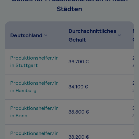
Städten
Durchschnittliches
Mö
Deutschland
Gehalt
Ge
Produktionshelfer/in
29
36.700 €
in Stuttgart
43
Produktionshelfer/in
27
34.100 €
in Hamburg
39
Produktionshelfer/in
28
33.300 €
in Bonn
38
Produktionshelfer/in
27
33.200 €