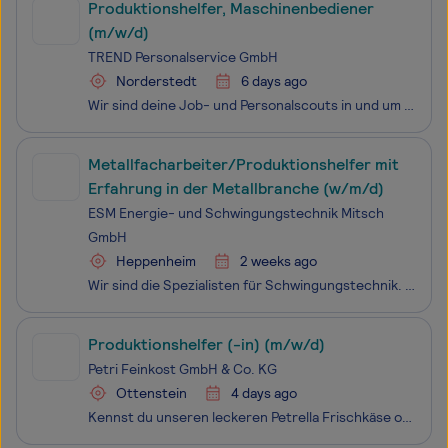
Produktionshelfer, Maschinenbediener
(m/w/d)
TREND Personalservice GmbH
Norderstedt
6 days ago
Wir sind deine Job- und Personalscouts in und um Hamburg und suchen dich ab sofort als Produktionshelfer, Maschinenbediener (m/w/d) für die Herstellung von Leuchtstreifen an Flugzeugen.Ein langfristiger Einsatz mit Übernahmeoption beim Kunden. Mit Respekt, Anerkennung, fairer Bezahlung
Metallfacharbeiter/Produktionshelfer mit
Erfahrung in der Metallbranche (w/m/d)
ESM Energie- und Schwingungstechnik Mitsch
GmbH
Heppenheim
2 weeks ago
Wir sind die Spezialisten für Schwingungstechnik. Mit unseren Lösungen sind wir Markt- und Innovationsführer in der Windenergie. Zur Unterstützung unseres Teams suchen wir eine/n Metallfacharbeiter/ Produktionshelfer (m/w/d)
Produktionshelfer (-in) (m/w/d)
Petri Feinkost GmbH & Co. KG
Ottenstein
4 days ago
Kennst du unseren leckeren Petrella Frischkäse oder unsere cremigen Primello Minirollen? Wusstest du auch, dass wir diese Köstlichkeiten im Herzen des Weserberglands – in Glesse/Ottenstein herstellen? Wir – das sind die ca. 360 Mitarbeiterinnen und Mitarbeiter von Petri Feinkost – einem Familienunte