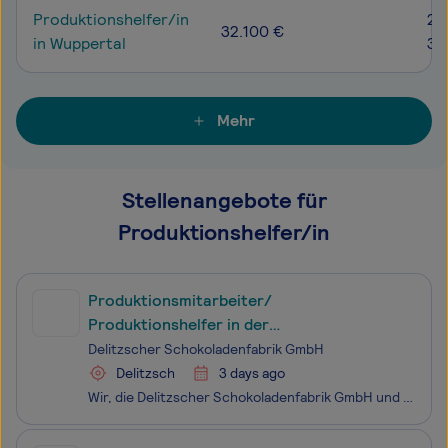
Produktionshelfer/in
27
32.100 €
in Wuppertal
38
Mehr
Stellenangebote für
Produktionshelfer/in
Produktionsmitarbeiter/
Produktionshelfer in der
Schokoladenproduktion *
Delitzscher Schokoladenfabrik GmbH
Delitzsch
3 days ago
Wir, die Delitzscher Schokoladenfabrik GmbH und die Halloren Schokoladenfabrik AG, entwickeln und produzieren hochwertige innovative Schokoladen und Süßwaren. Wir verkaufen an nationale und internationale Handelsketten europaweit und darüber hinaus in über 50 Länder weltweit. Wir vertreiben Markensü