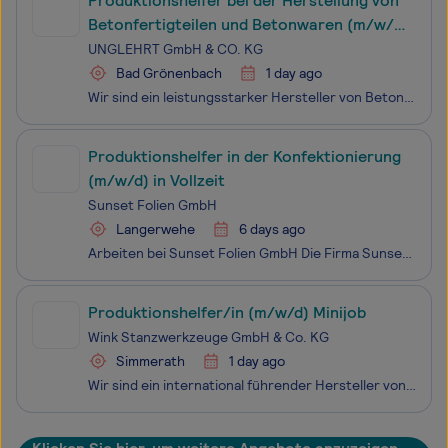
Produktionshelfer bei der Herstellung von
Betonfertigteilen und Betonwaren (m/w/d)
im Darast
UNGLEHRT GmbH & CO. KG
Bad Grönenbach
1 day ago
Wir sind ein leistungsstarker Hersteller von Betonwaren und Betonfertigteilen mit Standorten in Bad Grönenbach und Aitrach. Unsere Werke zählen zu den führenden Anbietern in der Region und stehen für Qualität, Zuverlässigkeit und moderne Fertigung im Bereich Betonprodukte. Lust auf ein starke
Produktionshelfer in der Konfektionierung
(m/w/d) in Vollzeit
Sunset Folien GmbH
Langerwehe
6 days ago
Arbeiten bei Sunset Folien GmbH Die Firma Sunset Folien GmbH ist ein führender Hersteller und Konfektionierer für Schutz- und Luftpolsterfolien mit einer umfassenden Produktpalette für alle Industriezweige. Wir sind ein modernes Unternehmen, das am Standort in Langerwehe rund 100 Mitarbeiter
Produktionshelfer/in (m/w/d) Minijob
Wink Stanzwerkzeuge GmbH & Co. KG
Simmerath
1 day ago
Wir sind ein international führender Hersteller von Stanzwerkzeugen für die grafische und verarbeitende Industrie. Weltweit vertrauen renommierte Hersteller von Etiketten, Verpackungen und vielen weiteren gestanzten Produkten auf die Präzisionswerkzeuge und den herausragenden Service von Wink. Zur F