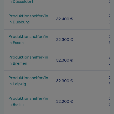
in Düsseldorf
39
Produktionshelfer/in
26
32.400 €
in Duisburg
38
Produktionshelfer/in
26
32.300 €
in Essen
38
Produktionshelfer/in
26
32.300 €
in Bremen
38
Produktionshelfer/in
27
32.300 €
in Leipzig
38
Produktionshelfer/in
26
32.200 €
in Berlin
37