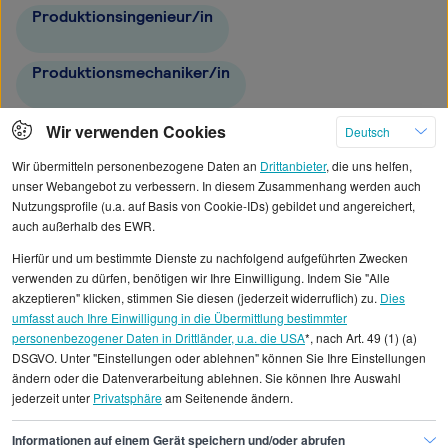
Produktionsingenieur/in
Produktionsmechaniker/in
Produktions-Koordinator/in
Wir verwenden Cookies
Deutsch
Wir übermitteln personenbezogene Daten an
Drittanbieter
, die uns helfen,
Teamleiter/in Fertigung
unser Webangebot zu verbessern. In diesem Zusammenhang werden auch
Nutzungsprofile (u.a. auf Basis von Cookie-IDs) gebildet und angereichert,
auch außerhalb des EWR.
Hierfür und um bestimmte Dienste zu nachfolgend aufgeführten Zwecken
verwenden zu dürfen, benötigen wir Ihre Einwilligung. Indem Sie "Alle
akzeptieren" klicken, stimmen Sie diesen (jederzeit widerruflich) zu.
Dies
Alle angezeigten Gehaltsdaten beruhen auf
umfasst auch Ihre Einwilligung in die Übermittlung bestimmter
statistischen Erhebungen durch StepStone. Es sind
personenbezogener Daten in Drittländer, u.a. die USA
*, nach Art. 49 (1) (a)
DSGVO. Unter "Einstellungen oder ablehnen" können Sie Ihre Einstellungen
Durchschnittswerte und die Angaben können nicht
ändern oder die Datenverarbeitung ablehnen. Sie können Ihre Auswahl
einzelnen Stellenangeboten zugeordnet werden.
jederzeit unter
Privatsphäre
am Seitenende ändern.
Gehaltsinformationen
Fertigung, Produktion
Informationen auf einem Gerät speichern und/oder abrufen