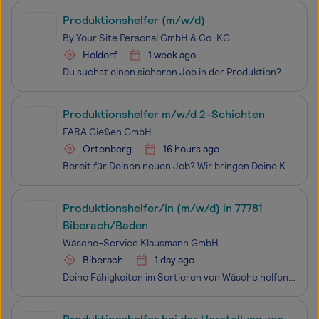
Produktionshelfer (m/w/d)
By Your Site Personal GmbH & Co. KG
Holdorf
1 week ago
Du suchst einen sicheren Job in der Produktion? Dann starte jetzt als Produktionsmitarbeiter (m/w/d) in Holdorf.
Produktionshelfer m/w/d 2-Schichten
FARA Gießen GmbH
Ortenberg
16 hours ago
Bereit für Deinen neuen Job? Wir bringen Deine Karriere auf’s nächste Level! Wir schätzen Deine Individualität und setzen Dich so ein, dass Du mit all Deinen Stärken punkten kannst.
Produktionshelfer/in (m/w/d) in 77781
Biberach/Baden
Wäsche-Service Klausmann GmbH
Biberach
1 day ago
Deine Fähigkeiten im Sortieren von Wäsche helfen Dir dabei, den Überblick zu behalten und alles an seinem richtigen Platz zu habenBeim Mangeln der Wäsche sorgst Du für glatte und faltenfreie Ergebnisse, die höchsten Ansprüchen genügenMit einem geschickten Händchen faltest Du die Wäsche, sodass sie o