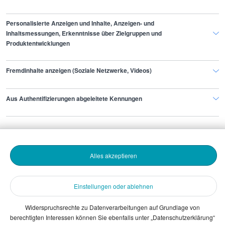
Produktionshelfer/in
Personalisierte Anzeigen und Inhalte, Anzeigen- und
Inhaltsmessungen, Erkenntnisse über Zielgruppen und
Produktentwicklungen
Finde den Job,
Fremdinhalte anzeigen (Soziale Netzwerke, Videos)
der zu dir passt.
Aus Authentifizierungen abgeleitete Kennungen
Stepstone
Bewerbende
Alles akzeptieren
Arbeitgebende
Einstellungen oder ablehnen
Download
Widerspruchsrechte zu Datenverarbeitungen auf Grundlage von
berechtigten Interessen können Sie ebenfalls unter „Datenschutzerklärung“
The Stepstone Group GmbH © 2026