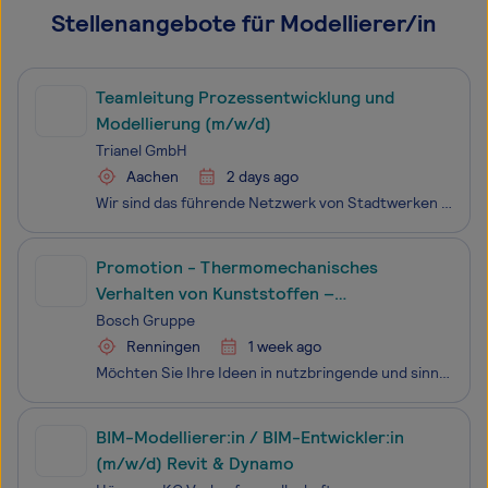
Stellenangebote für Modellierer/in
Teamleitung Prozessentwicklung und
Modellierung (m/w/d)
Trianel GmbH
Aachen
2 days ago
Wir sind das führende Netzwerk von Stadt­werken in Europa. Wir stehen für Unab­hängig­keit und neue Wege. Im Wett­bewerb bieten wir unseren Partnern Kompetenz in Erzeugung, Handel und Vertrieb. Wir bündeln Akti­vi­täten und gestalten Energie­märkte. So unter­stützen wir Stadt­werke darin, eigen­stän
Promotion - Thermomechanisches
Verhalten von Kunststoffen –
Charakterisierung und Modellierung
Bosch Gruppe
Renningen
1 week ago
Möchten Sie Ihre Ideen in nutzbringende und sinnvolle Technologien verwandeln? Ob im Bereich Mobility Solutions, Consumer Goods, Industrial Technology oder Energy and Building Technology - mit uns verbessern Sie die Lebensqualität der Menschen auf der ganzen Welt. Willkommen bei Bosch.Die Robert Bos
BIM-Modellierer:in / BIM-Entwickler:in
(m/w/d) Revit & Dynamo