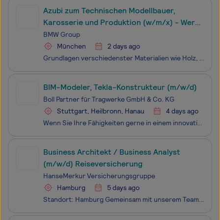
Azubi zum Technischen Modellbauer,
Karosserie und Produktion (w/m/x) - Werk
[2 Plätze]
BMW Group
München
2 days ago
Grundlagen verschiedenster Materialien wie Holz, Kunststoffe oder Metall. Bauen von Modellen, Formstudien und echten Bauteilen. Herstellung mittels Handarbeit. Bedienen computergesteuerter Fräsmaschinen. Einsetzen verschiedenster Werkzeuge. Lesen von CAD-Zeichnungen und tech
BIM-Modeler, Tekla-Konstrukteur (m/w/d)
Boll Partner für Tragwerke GmbH & Co. KG
Stuttgart, Heilbronn, Hanau
4 days ago
Wenn Sie Ihre Fähigkeiten gerne in einem innovativen Team im Herzen Stuttgarts oder Heilbronn einsetzen möchten, sind Sie bei uns genau richtig. Unser Ziel ist es, unsere Kunden mit höchster Qualität und Zuverlässigkeit zufrieden zu stellen. Wir legen großen Wert darauf, durch kontinuierliche Weiter
Business Architekt / Business Analyst
(m/w/d) Reiseversicherung
HanseMerkur Versicherungsgruppe
Hamburg
5 days ago
Standort: Hamburg Gemeinsam mit unserem Team gestaltest Du die fachliche Zukunft der Reiseversicherung. Du bewegst Dich dabei zwischen Prozessen, Systemen und Menschen und hilfst uns, komplexe Zusammenhänge verständlich und entscheidungsfähig zu machen.