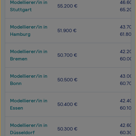
Modellierer/in in
46.600
55.200 €
Stuttgart
65.200
Modellierer/in in
43.700
51.900 €
Hamburg
61.800
Modellierer/in in
42.200
50.700 €
Bremen
60.000
Modellierer/in in
43.000
50.500 €
Bonn
60.700
Modellierer/in in
42.400
50.400 €
Essen
60.100
Modellierer/in in
42.600
50.300 €
Düsseldorf
60.300