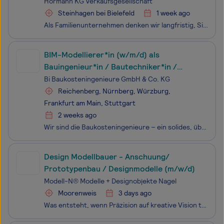
Hörmann KG Verkaufsgesellschaft
Steinhagen bei Bielefeld
1 week ago
Als Familienunternehmen denken wir langfristig, Sie auch? Dann kommen Sie in unser Team. Bei Hörmann - Europas führendem Anbieter für Tore, Türen, Zargen und Antriebe - erwarten Sie abwechslungsreiche Aufgaben, ein engagiertes und motiviertes Team, ein verantwortungsbewusstes und innovatives U
BIM-Modellierer*in (w/m/d) als
Bauingenieur*in / Bautechniker*in /
Architekt*in / Bauzeichner*in
Bi Baukosteningenieure GmbH & Co. KG
Reichenberg, Nürnberg, Würzburg,
Frankfurt am Main, Stuttgart
2 weeks ago
Wir sind die Baukosteningenieure – ein solides, überregional tätiges Ingenieurbüro mit Leidenschaft für Kostenermittlungen und Ausschreibungen. Wir suchen Dich ab sofort – einen engagierten, motivierten BIM-Modellierer*in (w/m/d) als Bauingenieur*in / Ba
Design Modellbauer - Anschuung/
Prototypenbau / Designmodelle (m/w/d)
Modell-N® Modelle + Designobjekte Nagel
Moorenweis
3 days ago
Was entsteht, wenn Präzision auf kreative Vision trifft und Ideen Gestalt annehmen? Wir sind ein Design-Modellbaubetrieb aus Moorenweis im Kreis München. Seit über 20 Jahren fertigen wir Europaweit für namhafte Hersteller hochwertige Prototypen und Designmodelle. Seit kurzem zählen zu unserem Kunden