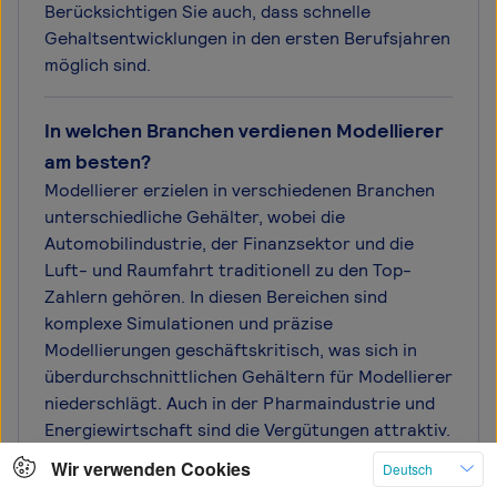
Berücksichtigen Sie auch, dass schnelle
Gehaltsentwicklungen in den ersten Berufsjahren
möglich sind.
In welchen Branchen verdienen Modellierer
am besten?
Modellierer erzielen in verschiedenen Branchen
unterschiedliche Gehälter, wobei die
Automobilindustrie, der Finanzsektor und die
Luft- und Raumfahrt traditionell zu den Top-
Zahlern gehören. In diesen Bereichen sind
komplexe Simulationen und präzise
Modellierungen geschäftskritisch, was sich in
überdurchschnittlichen Gehältern für Modellierer
niederschlägt. Auch in der Pharmaindustrie und
Energiewirtschaft sind die Vergütungen attraktiv.
Modellierer in der Unternehmensberatung
Wir verwenden Cookies
Deutsch
können ebenfalls mit guten Gehältern rechnen,