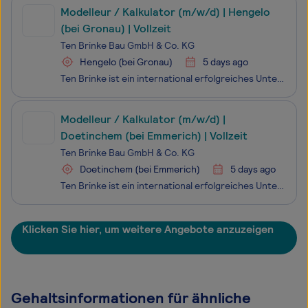
Modelleur / Kalkulator (m/w/d) | Hengelo
(bei Gronau) | Vollzeit
Ten Brinke Bau GmbH & Co. KG
Hengelo (bei Gronau)
5 days ago
Ten Brinke ist ein international erfolgreiches Unternehmen in den Bereichen Projektentwicklung, Bau und Asset Management. In fast 120 Jahren hat sich Ten Brinke zu einem Bauentwicklungsunternehmen mit Niederlassungen in den Niederlanden, Deutschland, Spanien, Portugal und Griechenland entwickelt,
Modelleur / Kalkulator (m/w/d) |
Doetinchem (bei Emmerich) | Vollzeit
Ten Brinke Bau GmbH & Co. KG
Doetinchem (bei Emmerich)
5 days ago
Ten Brinke ist ein international erfolgreiches Unternehmen in den Bereichen Projektentwicklung, Bau und Asset Management. In fast 120 Jahren hat sich Ten Brinke zu einem Bauentwicklungsunternehmen mit Niederlassungen in den Niederlanden, Deutschland, Spanien, Portugal und Griechenland entwickelt,
Klicken Sie hier, um weitere Angebote anzuzeigen
Gehaltsinformationen für ähnliche