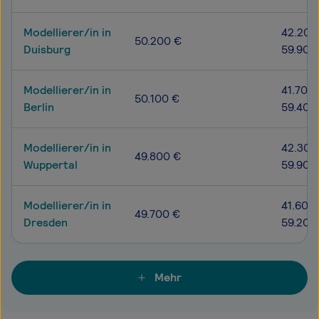
Modellierer/in in
42.200
50.200 €
Duisburg
59.900
Modellierer/in in
41.700 
50.100 €
Berlin
59.400
Modellierer/in in
42.300
49.800 €
Wuppertal
59.900
Modellierer/in in
41.600 
49.700 €
Dresden
59.200
Mehr