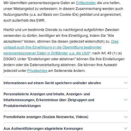
Wir übermitteln personenbezogene Daten an
Drittanbieter
, die uns helfen,
oft ergänzt durch erfolgsabhängige
unser Webangebot zu verbessern. In diesem Zusammenhang werden auch
Bonuszahlungen. Etwas niedriger fallen die
Nutzungsprofile (u.a. auf Basis von Cookie-IDs) gebildet und angereichert,
Gehälter typischerweise im öffentlichen Dienst,
auch außerhalb des EWR.
in gemeinnützigen Organisationen oder in Start-
Hierfür und um bestimmte Dienste zu nachfolgend aufgeführten Zwecken
ups aus, wobei letztere manchmal Beteiligungen
verwenden zu dürfen, benötigen wir Ihre Einwilligung. Indem Sie "Alle
als Kompensation anbieten. Für Modellierer lohnt
akzeptieren" klicken, stimmen Sie diesen (jederzeit widerruflich) zu.
Dies
es sich, bei der Jobwahl nicht nur das
umfasst auch Ihre Einwilligung in die Übermittlung bestimmter
Grundgehalt zu betrachten, sondern auch
personenbezogener Daten in Drittländer, u.a. die USA
*, nach Art. 49 (1) (a)
DSGVO. Unter "Einstellungen oder ablehnen" können Sie Ihre Einstellungen
Entwicklungsperspektiven, Projektvielfalt und die
ändern oder die Datenverarbeitung ablehnen. Sie können Ihre Auswahl
langfristige Branchendynamik zu berücksichtigen.
jederzeit unter
Privatsphäre
am Seitenende ändern.
Informationen auf einem Gerät speichern und/oder abrufen
Personalisierte Anzeigen und Inhalte, Anzeigen- und
Finde den Job,
Inhaltsmessungen, Erkenntnisse über Zielgruppen und
Produktentwicklungen
der zu dir passt.
Fremdinhalte anzeigen (Soziale Netzwerke, Videos)
Stepstone
Aus Authentifizierungen abgeleitete Kennungen