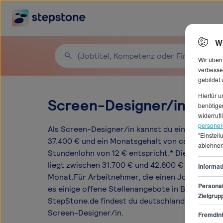
W
Wir über
verbesse
gebildet
Hierfür 
Screen-Designer/in Gehä
benötigen
widerrufl
personen
Als Screen-Designer/in kannst du ein durchsch
"Einstel
37.400 € und ein Monatsgehalt von ca. 3.116 € 
ablehnen
Stundenlohn von 12 € entspricht.* Die Gehalts
liegt zwischen 31.700 € und 42.600 € pro Jahr 
Informat
Monat.Für Arbeitnehmer, die einen Job als Scr
Personal
es einige offene Stellenangebote in Berlin, Ha
Zielgrup
StepStone.de findest du deutschlandweit 6585 
Screen-Designer/in.
Fremdinh