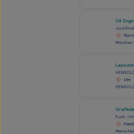
UX Engi
Jura Dir
Nürn
Layoute
HENSOL
Ulm
Grafikd
Funk - In
Hamb