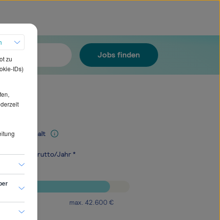
h
Jobs finden
ot zu
okie-IDs)
fen,
ederzeit
eitung
Mediangehalt
.400
€
brutto/Jahr *
ber
max.
42.600
€