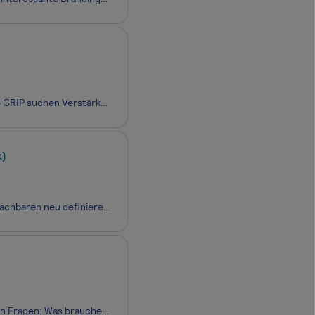
Stellenbeschreibung:Bereit für echten Impact? Dann lies weiter. Wir bei Upscore GRIP suchen Verstärkung – eine Persönlichkeit mit analytischem Scharfsinn, Medienkompetenz und echter Lust, Dinge zu bewegen. Wenn du gerne mit hoher Taktzahl arbeitest, ein breites Themenspektrum liebst und mit einer „
x)
Sich etwas Neues trauen, über sich hinauswachsen und dabei die Grenzen des Machbaren neu deﬁnieren. Genau das ist es, was unsere Mitarbeitenden täglich leben dürfen und sollen. Um mit unseren Innovationen das Tempo vorzugeben und Großartiges zu ermöglichen. Denn hinter jedem erfolgreichen Unternehme
Gute Architektur braucht zuerst eine Vision. Und die entsteht durch die richtigen Fragen: Was brauchen Menschen hier, heute und in zwanzig Jahren? Was soll dieser Ort bewirken? Aus diesem Anspruch heraus entstehen bei CSMM Räume, die Antworten geben. Wir sind ein international tätiges Architektur- u