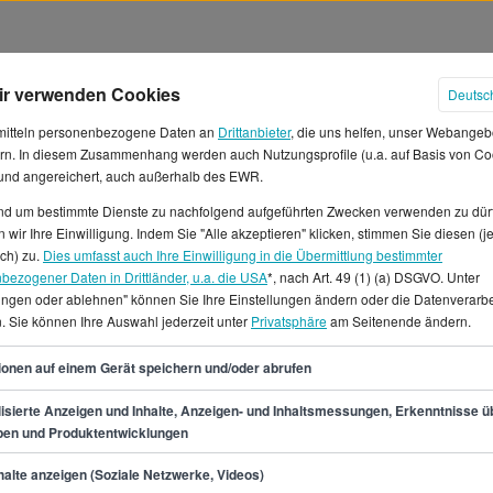
ir verwenden Cookies
Deutsc
mitteln personenbezogene Daten an
Drittanbieter
, die uns helfen, unser Webangeb
rn. In diesem Zusammenhang werden auch Nutzungsprofile (u.a. auf Basis von Co
 und angereichert, auch außerhalb des EWR.
und um bestimmte Dienste zu nachfolgend aufgeführten Zwecken verwenden zu dür
lter in Deutschland
 wir Ihre Einwilligung. Indem Sie "Alle akzeptieren" klicken, stimmen Sie diesen (j
ich) zu.
Dies umfasst auch Ihre Einwilligung in die Übermittlung bestimmter
bezogener Daten in Drittländer, u.a. die USA
*, nach Art. 49 (1) (a) DSGVO. Unter
nittliches Jahresgehalt von
lungen oder ablehnen" können Sie Ihre Einstellungen ändern oder die Datenverarb
erwarten, was einem
. Sie können Ihre Auswahl jederzeit unter
Privatsphäre
am Seitenende ändern.
spanne als Screen-Designer/in
37
und 2.641 € und 3.550 € pro
ionen auf einem Gerät speichern und/oder abrufen
een-Designer/in suchen, gibt
isierte Anzeigen und Inhalte, Anzeigen- und Inhaltsmessungen, Erkenntnisse ü
mburg, München.Auf
pen und Produktentwicklungen
offene Jobs für den Beruf als
min.
31.700
€
alte anzeigen (Soziale Netzwerke, Videos)