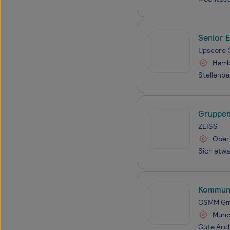
Senior E
Upscore
Hamb
Gruppenl
ZEISS
Ober
Kommunik
CSMM G
Münc