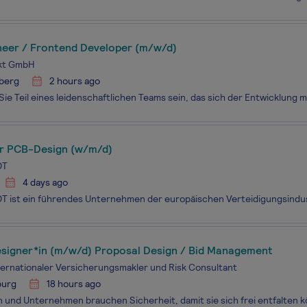
neer / Frontend Developer (m/w/d)
ekt GmbH
berg
2 hours ago
r PCB-Design (w/m/d)
DT
4 days ago
esigner*in (m/w/d) Proposal Design / Bid Management
ternationaler Versicherungsmakler und Risk Consultant
urg
18 hours ago