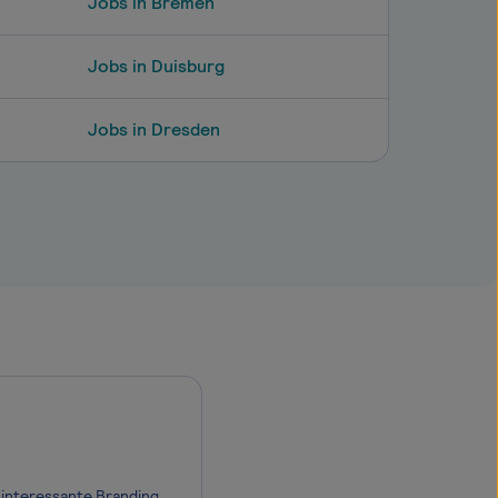
Jobs in Bremen
Jobs in Duisburg
Jobs in Dresden
Möchtest Du Dich in einer renommierten Brandingagentur weiterentwickeln und interessante Brandingprojekte voranbringen? Falls Du Dich für gutes Markendesign, anspruchsvolle Printmedien, Websites und flankierende Social Media begeisterst, bist du bei uns genau richtig. Denn für unsere Kreation suchen