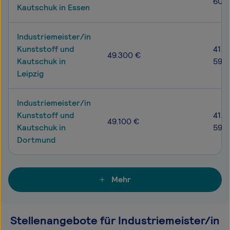
60.
Kautschuk in Essen
Industriemeister/in
Kunststoff und
41.6
49.300 €
Kautschuk in
59.2
Leipzig
Industriemeister/in
Kunststoff und
41.7
49.100 €
Kautschuk in
59.2
Dortmund
Mehr
Stellenangebote für Industriemeister/in