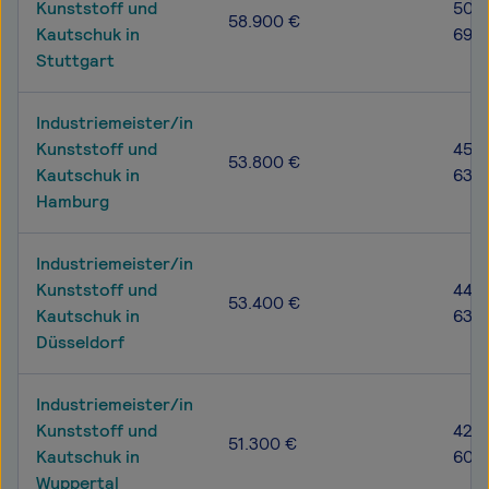
Kunststoff und
50.1
58.900 €
Kautschuk in
69.3
Stuttgart
Industriemeister/in
Kunststoff und
45.4
53.800 €
Kautschuk in
63.8
Hamburg
Industriemeister/in
Kunststoff und
44.9
53.400 €
Kautschuk in
63.1
Düsseldorf
Industriemeister/in
Kunststoff und
42.7
51.300 €
Kautschuk in
60.6
Wuppertal