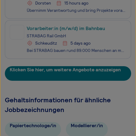
Dorsten
15 hours ago
Übernimm Verantwortung und bring Projekte voran.Als Vorarbeiter:in im Deponiebau bist du die zentrale Schnittstelle zwischen Bauleitung und Team. Du koordinierst Abläufe auf der Baustelle, behältst den Überblick und sorgst dafür, dass unsere Projekte effizient, sicher und in hoher Qualität umgesetzt
Vorarbeiter:in (m/w/d) im Bahnbau
STRABAG Rail GmbH
Schkeuditz
5 days ago
Bei STRABAG bauen rund 89.000 Menschen an mehr als 2.400 Standorten weltweit am Fortschritt. Einzigartigkeit und individuelle Stärken kennzeichnen dabei nicht nur unsere Projekte, sondern auch jede:n Einzelne:n von uns. Ob im Hoch- und Ingenieurbau, Straßen- und Tiefbau, Brücken- und Tunnelbau, in d
Klicken Sie hier, um weitere Angebote anzuzeigen
Gehaltsinformationen für ähnliche
Jobbezeichnungen
Papiertechnologe/in
Modellierer/in