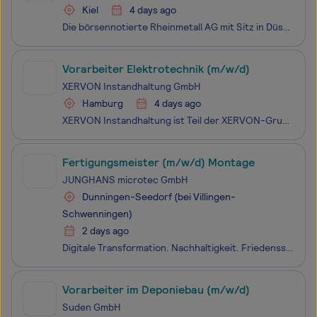
Kiel
4 days ago
Die börsennotierte Rheinmetall AG mit Sitz in Düsseldorf steht als integrierter Technologiekonzern für ein ebenso substanzstarkes wie international erfolgreiches Unternehmen. Als domänenübergreifendes Systemhaus der Sicherheits- und Verteidigungsindustrie bieten wir ein innovatives Produkt- und Leis
Vorarbeiter Elektrotechnik (m/w/d)
XERVON Instandhaltung GmbH
Hamburg
4 days ago
XERVON Instandhaltung ist Teil der XERVON-Gruppe und ein hochspezialisierter Full-Service-Dienstleister für Kunden aus Chemie, Petrochemie und Energiewirtschaft. Das Angebot umfasst Reparatur, Wartung und Instandsetzung von Anlagen, Planung und Projektierung EMSR-technischer Systeme sowie Infrastruk
Fertigungsmeister (m/w/d) Montage
JUNGHANS microtec GmbH
Dunningen-Seedorf (bei Villingen-
Schwenningen)
2 days ago
Digitale Trans­formation. Nach­haltig­keit. Friedens­sicherung. Spannende Aufgaben, an denen auch wir bei Diehl in unseren fünf Teil­konzernen Metall, Controls, Defence, Aviation und Metering und unsere über 16.000 Mit­arbeiter­innen und Mit­arbeiter mit Hochdruck arbeiten. Entdecken Sie faszinieren
Vorarbeiter im Deponiebau (m/w/d)
Suden GmbH