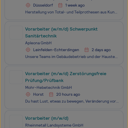
Düsseldorf
1 week ago
Herstellung von Total- und Teilprothesen aus Kunststoff Reparaturen und Unterfütterungen von Prothesen Modellherstellung und -bearbeitung Fertigstellung und Politur von Prothesen Qualitätskontrolle der zahntechnischen Arbeiten Hinweis zur automatisierten Stellenbeschreibung: Aus unserer Erfahru
Vorarbeiter (w/m/d) Schwerpunkt
Sanitärtechnik
Apleona GmbH
Leinfelden-Echterdingen
2 days ago
Unsere Teams im Gebäudebetrieb und der Haustechnik sorgen dafür, dass alle technischen Anlagen reibungslos funktionieren und Gebäude optimal instand gehalten werden. Ob Wartung, Reparatur oder technisches Facility Management – wir gewährleisten eine sichere und effiziente Umgebung für Mitarbeiter,
Vorarbeiter (m/w/d) Zerstörungsfreie
Prüfung/Prüfbank
Mohr-Hebetechnik GmbH
Horst
20 hours ago
Du hast Lust, etwas zu bewegen, Veränderung voranzutreiben und im Team Großes zu erreichen? Dann sollten wir uns kennenlernen! Wir gehören zu den führenden Herstellern von Hebezeugen im Schwergutbereich und beliefern Kunden im Kran- und Schiffbau. Unsere Erfolgsgeschichte schreiben wir gemeinsam mi
Vorarbeiter (m/w/d)
Rheinmetall Landsysteme GmbH