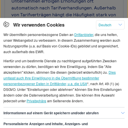
Unternehmen erfolgen Erhöhungen oft
automatisch nach Tarifverhandlungen. Außerhalb
von Tarifverträgen hängt die Häufigkeit stark von
der Unternehmenspolitik und Ihrer individuellen
Wir verwenden Cookies
Deutsch
Leistung ab. Besonders gute Zeitpunkte sind
Wir übermitteln personenbezogene Daten an
Drittanbieter
, die uns helfen,
Jahresgespräche, nach erfolgreichen Projekten
unser Webangebot zu verbessern. In diesem Zusammenhang werden auch
oder bei Übernahme zusätzlicher Verantwortung.
Nutzungsprofile (u.a. auf Basis von Cookie-IDs) gebildet und angereichert,
Realistisch sind Erhöhungen von drei bis fünf
auch außerhalb des EWR.
Prozent bei guten Leistungen. Deutlich höhere
Hierfür und um bestimmte Dienste zu nachfolgend aufgeführten Zwecken
Gehaltssteigerungen erreichen Industriemeister
verwenden zu dürfen, benötigen wir Ihre Einwilligung. Indem Sie "Alle
Kunststoff und Kautschuk oft durch einen
akzeptieren" klicken, stimmen Sie diesen (jederzeit widerruflich) zu.
Dies
Jobwechsel – hier sind Sprünge von 10 bis 20
umfasst auch Ihre Einwilligung in die Übermittlung bestimmter
Prozent möglich. Wichtig ist, Verhandlungen gut
personenbezogener Daten in Drittländer, u.a. die USA
*, nach Art. 49 (1) (a)
DSGVO. Unter "Einstellungen oder ablehnen" können Sie Ihre Einstellungen
vorzubereiten und konkrete Erfolge sowie
ändern oder die Datenverarbeitung ablehnen. Sie können Ihre Auswahl
Marktwerte zu dokumentieren.
jederzeit unter
Privatsphäre
am Seitenende ändern.
Informationen auf einem Gerät speichern und/oder abrufen
Personalisierte Anzeigen und Inhalte, Anzeigen- und