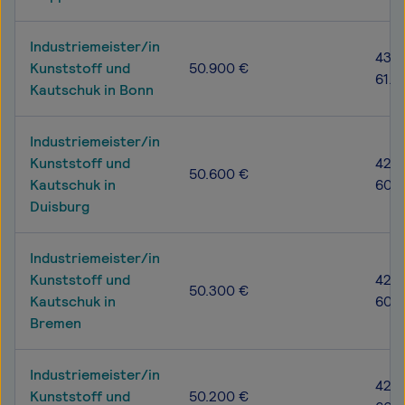
Industriemeister/in
43.8
Kunststoff und
50.900 €
61.6
Kautschuk in Bonn
Industriemeister/in
Kunststoff und
42.6
50.600 €
Kautschuk in
60.4
Duisburg
Industriemeister/in
Kunststoff und
42.3
50.300 €
Kautschuk in
60.1
Bremen
Industriemeister/in
42.3
Kunststoff und
50.200 €