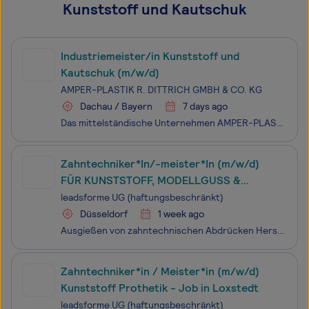
Kunststoff und Kautschuk
Industriemeister/in Kunststoff und
Kautschuk (m/w/d)
AMPER-PLASTIK R. DITTRICH GMBH & CO. KG
Dachau / Bayern
7 days ago
Das mittelständische Unternehmen AMPER-PLASTIK R. Dittrich GmbH & Co. KG steht seit über 60 Jahren für hochwertige, technisch anspruchsvolle Kunststoffprodukte und Spritzgussformen. An unserem Standort im Großraum München bedienen wir komplexe und herausfordernde Kundenwünsche einer Vielzahl namhaft
Zahntechniker*In/-meister*In (m/w/d)
FÜR KUNSTSTOFF, MODELLGUSS &
KOMBIARBEITEN - Job in Münster
leadsforme UG (haftungsbeschränkt)
Düsseldorf
1 week ago
Ausgießen von zahntechnischen Abdrücken Herstellung von Modellen aller Art / Sägemodelle Artikulationen Funktionslöffel / Indiv. Löffel / Bissschablonen Kleinere Reparaturen
Zahntechniker*in / Meister*in (m/w/d)
Kunststoff Prothetik - Job in Loxstedt
leadsforme UG (haftungsbeschränkt)