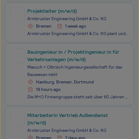
Projektleiter (m/w/d)
Armbruster Engineering GmbH & Co. KG
Bremen
1 week ago
Armbruster Engineering GmbH & Co. KG plant und entwickelt intelligente Arbeitsplätze für die manuelle Produktion in der industriellen Umgebung großer und mittlerer Unternehmen. Spezialisiert ist das Unternehmen auf die Entwicklung und Installation von Soft- und zugehöriger Hardware zur Überwachung u
Bauingenieur:in / Projektingenieur:in für
Verkehrsanlagen (m/w/d)
Masuch + Olbrisch Ingenieurgesellschaft für das
Bauwesen mbH
Hamburg, Bremen, Dortmund
19 hours ago
Die M+O Firmengruppe steht seit über 60 Jahren für Ingenieurkompetenz im Bauwesen. Unser Leistungsspektrum umfasst Verkehrs-, Erschließungs- und Wasserbau, Projektsteuerung, Bauüberwachung sowie Immissionsschutz. Mit Standorten in Oststeinbek bei Hamburg, Bremen und Dortmund verbinden wir regionale
Mitarbeiterin Vertrieb Außendienst
(m/w/d)
Armbruster Engineering GmbH & Co. KG
Bremen
7 days ago