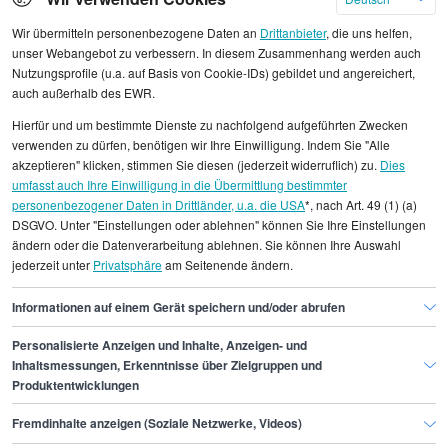
Wir übermitteln personenbezogene Daten an
Drittanbieter
, die uns helfen,
unser Webangebot zu verbessern. In diesem Zusammenhang werden auch
Nutzungsprofile (u.a. auf Basis von Cookie-IDs) gebildet und angereichert,
auch außerhalb des EWR.
Alle angezeigten Gehaltsdaten beruhen auf
Hierfür und um bestimmte Dienste zu nachfolgend aufgeführten Zwecken
statistischen Erhebungen durch StepStone. Es sind
verwenden zu dürfen, benötigen wir Ihre Einwilligung. Indem Sie "Alle
Durchschnittswerte und die Angaben können nicht
akzeptieren" klicken, stimmen Sie diesen (jederzeit widerruflich) zu.
Dies
umfasst auch Ihre Einwilligung in die Übermittlung bestimmter
einzelnen Stellenangeboten zugeordnet werden.
personenbezogener Daten in Drittländer, u.a. die USA
*, nach Art. 49 (1) (a)
DSGVO. Unter "Einstellungen oder ablehnen" können Sie Ihre Einstellungen
Gehaltsinformationen
Fertigung, Produktion
ändern oder die Datenverarbeitung ablehnen. Sie können Ihre Auswahl
jederzeit unter
Privatsphäre
am Seitenende ändern.
Plant Manager
Plant Manager Bremen
Informationen auf einem Gerät speichern und/oder abrufen
Personalisierte Anzeigen und Inhalte, Anzeigen- und
Finde den Job,
Inhaltsmessungen, Erkenntnisse über Zielgruppen und
Produktentwicklungen
der zu dir passt.
Fremdinhalte anzeigen (Soziale Netzwerke, Videos)