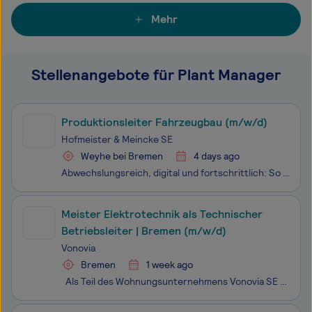
Mehr
Stellenangebote für Plant Manager
Produktionsleiter Fahrzeugbau (m/w/d)
Hofmeister & Meincke SE
Weyhe bei Bremen
4 days ago
Abwechslungsreich, digital und fortschrittlich: So arbeiten wir in der FRICKE Gruppe. Mit über 4.000 Mitarbeitenden - verteilt auf 107 Standorte in 28 Ländern – ist unser gemeinsames Ziel, unseren Kunden hochwertige Ersatzteile, hervorragende Maschinen und erstklassigen Service zu bieten. Unser
Meister Elektrotechnik als Technischer
Betriebsleiter | Bremen (m/w/d)
Vonovia
Bremen
1 week ago
Als Teil des Wohnungsunternehmens Vonovia SE sorgen wir mit rund 4.000 Mitarbeiter:innen des Technischen Services an 47 Standorten in ganz Deutschland dafür, dass in unseren Wohngebäuden alles fachgerecht instandgehalten wird. Ob Installationen, Reparaturen, Wartungen, Instandsetzungen oder