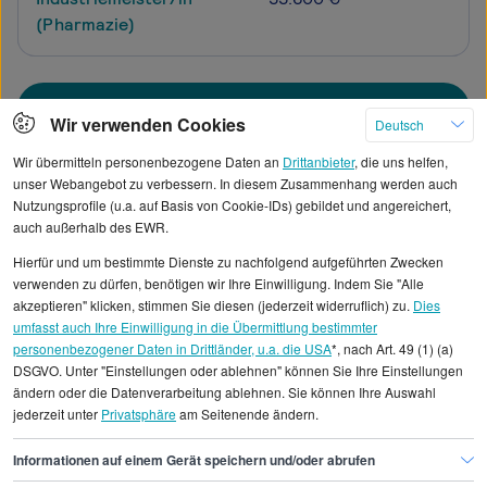
(Pharmazie)
Mehr
Wir verwenden Cookies
Deutsch
Wir übermitteln personenbezogene Daten an
Drittanbieter
, die uns helfen,
unser Webangebot zu verbessern. In diesem Zusammenhang werden auch
Nutzungsprofile (u.a. auf Basis von Cookie-IDs) gebildet und angereichert,
Alle angezeigten Gehaltsdaten beruhen auf
auch außerhalb des EWR.
statistischen Erhebungen durch StepStone. Es sind
Hierfür und um bestimmte Dienste zu nachfolgend aufgeführten Zwecken
Durchschnittswerte und die Angaben können nicht
verwenden zu dürfen, benötigen wir Ihre Einwilligung. Indem Sie "Alle
einzelnen Stellenangeboten zugeordnet werden.
akzeptieren" klicken, stimmen Sie diesen (jederzeit widerruflich) zu.
Dies
umfasst auch Ihre Einwilligung in die Übermittlung bestimmter
personenbezogener Daten in Drittländer, u.a. die USA
*, nach Art. 49 (1) (a)
Gehaltsinformationen
Fertigung, Produktion
DSGVO. Unter "Einstellungen oder ablehnen" können Sie Ihre Einstellungen
Betonfertigteilbauermeister/in
ändern oder die Datenverarbeitung ablehnen. Sie können Ihre Auswahl
jederzeit unter
Privatsphäre
am Seitenende ändern.
Betonfertigteilbauermeister/in Bremen
Informationen auf einem Gerät speichern und/oder abrufen