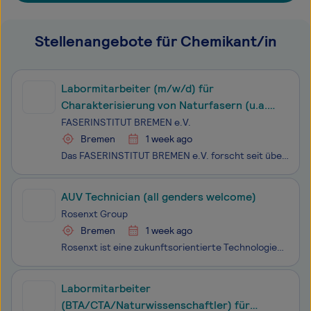
Stellenangebote für Chemikant/in
Labormitarbeiter (m/w/d) für
Charakterisierung von Naturfasern (u.a.
Baumwolle, Wolle)
FASERINSTITUT BREMEN e.V.
Bremen
1 week ago
Das FASERINSTITUT BREMEN e.V. forscht seit über 50 Jahren auf den Gebieten der Herstellung, Charakterisierung und Anwendung von Fasern, technischen Textilien und Faserverbundwerkstoffen. Heute arbeiten am Institut an den Standorten Uni-Campus, Baumwollbörse und ECOMAT rund 60 Mitarbeiterinnen und Mi
AUV Technician (all genders welcome)
Rosenxt Group
Bremen
1 week ago
Rosenxt ist eine zukunftsorientierte Technologiegruppe - wir sind visionäre Architekten des Fortschritts mit Jahrzehnten an Ingenieurs-Exzellenz. Als ein privat geführter globaler Partner mit mehr als 650 Mitarbeitern schauen wir weit in die Zukunft, setzen auf Langfristigkeit und machen so aus Chan
Labormitarbeiter
(BTA/CTA/Naturwissenschaftler) für