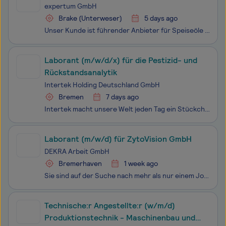
expertum GmbH
Brake (Unterweser)
5 days ago
Unser Kunde ist führender Anbieter für Speiseöle und -fette und führt am Standort Brake eine moderne Raffinerieanlage. Der Standort Brake ist auch von Oldenburg aus in ca. 30 Minuten gut erreichbar. Zur Unterstützung seines Teams suchen wir Sie als Anlagenführer (m/w/d) in Arbeitnehmerüberlassung m
Laborant (m/w/d/x) für die Pestizid- und
Rückstandsanalytik
Intertek Holding Deutschland GmbH
Bremen
7 days ago
Intertek macht unsere Welt jeden Tag ein Stückchen besser! Ein Job bei Intertek bietet die große Chance, die Sicherheit, Qualität und Nachhaltigkeit von Produkten gemeinsam mit 46.000 Kolleg*innen weltweit stetig zu erhöhen. Durch unsere Dienstleistungen unterstützen wir unsere Kunden der unter
Laborant (m/w/d) für ZytoVision GmbH
DEKRA Arbeit GmbH
Bremerhaven
1 week ago
Sie sind auf der Suche nach mehr als nur einem Job - Sie möchten einen Ort finden, an dem Ihre Fähigkeiten nicht nur gefragt, sondern auch wertgeschätzt werden? Herzlich willkommen bei der DEKRA Arbeit. Werden Sie Teil unseres Teams als Laborant(m/w/d) bei der ZytoVision GmbH in Bremerhaven Die D
Technische:r Angestellte:r (w/m/d)
Produktionstechnik - Maschinenbau und