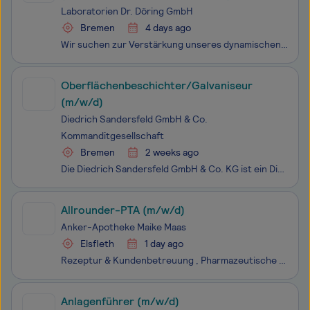
Umweltanalytik - auch Quereinsteiger
Laboratorien Dr. Döring GmbH
Bremen
4 days ago
Wir suchen zur Verstärkung unseres dynamischen Teams in Brmen zum nächstmöglichen Zeitpunkt ein engagiertes neues Teammitglied (m/w/d) in Vollzeit.
Oberflächenbeschichter/Galvaniseur
(m/w/d)
Diedrich Sandersfeld GmbH & Co.
Kommanditgesellschaft
Bremen
2 weeks ago
Die Diedrich Sandersfeld GmbH & Co. KG ist ein Dienstleister in der Veredelung von Metalloberflächen sowie in der verfahrenstechnischen Oberflächenbehandlung von Automobil-Karosserieteilen mit erfolgreicher mittelständischer Unternehmensgeschichte. Zu unserem Leistungsspektrum gehören das Galvan
Allrounder-PTA (m/w/d)
Anker-Apotheke Maike Maas
Elsfleth
1 day ago
Rezeptur & Kundenbetreuung , Pharmazeutische Tätigkeiten , Laborarbeiten
Anlagenführer (m/w/d)