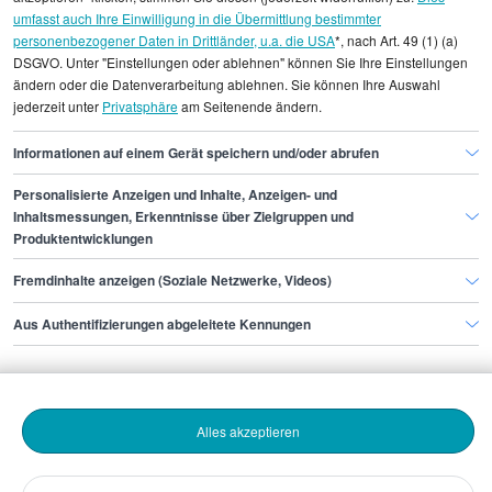
umfasst auch Ihre Einwilligung in die Übermittlung bestimmter
einzelnen Stellenangeboten zugeordnet werden.
personenbezogener Daten in Drittländer, u.a. die USA
*, nach Art. 49 (1) (a)
DSGVO. Unter "Einstellungen oder ablehnen" können Sie Ihre Einstellungen
Gehaltsinformationen
Fertigung, Produktion
ändern oder die Datenverarbeitung ablehnen. Sie können Ihre Auswahl
jederzeit unter
Privatsphäre
am Seitenende ändern.
Chemikant/in
Chemikant/in Bremen
Informationen auf einem Gerät speichern und/oder abrufen
Personalisierte Anzeigen und Inhalte, Anzeigen- und
Finde den Job,
Inhaltsmessungen, Erkenntnisse über Zielgruppen und
Produktentwicklungen
der zu dir passt.
Fremdinhalte anzeigen (Soziale Netzwerke, Videos)
Stepstone
Aus Authentifizierungen abgeleitete Kennungen
Bewerbende
Alles akzeptieren
Arbeitgebende