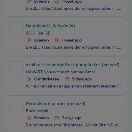
Bremen
1 week ago
Die ZECH Bau SE ist eines der erfolgreichsten mittelständischen, inhabergeführten deutschen Bauunternehmen. Mit einem breiten Leistungsspektrum, technischer Kompetenz und einer hohen Fertigungstiefe setzt sie Maßstäbe im schlüsselfertigen Bauen und realisiert anspruchsvolle Hochbauprojekte. Die ZECH
Bauleiter HLS (w/m/d)
ZECH Bau SE
Bremen
1 week ago
Die ZECH Bau SE ist eines der erfolgreichsten mittelständischen, inhabergeführten deutschen Bauunternehmen. Mit einem breiten Leistungsspektrum, technischer Kompetenz und einer hohen Fertigungstiefe setzt sie Maßstäbe im schlüsselfertigen Bauen und realisiert anspruchsvolle Hochbauprojekte. Die ZECH
stellvertretender Fertigungsleiter (m/w/d)
HAWART Sondermaschinenbau GmbH
Ganderkesee
5 days ago
Wir suchen einen engagierten stellvertretenden Fertigungsleiter (m/w/d) für unser Unternehmen. In dieser Schlüsselposition unterstützt du die Fertigungsleitung und trägst zur Optimierung unserer Produktionsprozesse bei. Wenn du eine Leidenschaft für das Handwerk hast und über Führungsqualitäten verf
Produktionsplaner (m/w/d)
Rheinmetall
Bremen
3 days ago
Die börsennotierte Rheinmetall AG mit Sitz in Düsseldorf steht als integrierter Technologiekonzern für ein ebenso substanzstarkes wie international erfolgreiches Unternehmen. Als domänenübergreifendes Systemhaus der Sicherheits- und Verteidigungsindustrie bieten wir ein innovatives Produkt- und Leis