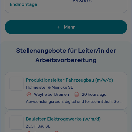
55.300 €
Endmontage
Mehr
Stellenangebote für Leiter/in der
Arbeitsvorbereitung
Produktionsleiter Fahrzeugbau (m/w/d)
Hofmeister & Meincke SE
Weyhe bei Bremen
20 hours ago
Abwechslungsreich, digital und fortschrittlich: So arbeiten wir in der FRICKE Gruppe. Mit über 4.000 Mitarbeitenden - verteilt auf 107 Standorte in 28 Ländern – ist unser gemeinsames Ziel, unseren Kunden hochwertige Ersatzteile, hervorragende Maschinen und erstklassigen Service zu bieten. Unser
Bauleiter Elektrogewerke (w/m/d)
ZECH Bau SE