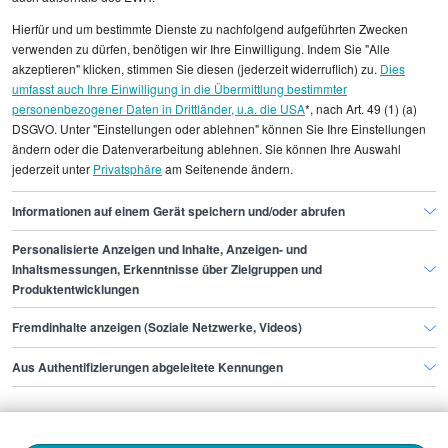
statistischen Erhebungen durch StepStone. Es sind
Hierfür und um bestimmte Dienste zu nachfolgend aufgeführten Zwecken
Durchschnittswerte und die Angaben können nicht
verwenden zu dürfen, benötigen wir Ihre Einwilligung. Indem Sie "Alle
einzelnen Stellenangeboten zugeordnet werden.
akzeptieren" klicken, stimmen Sie diesen (jederzeit widerruflich) zu.
Dies
umfasst auch Ihre Einwilligung in die Übermittlung bestimmter
personenbezogener Daten in Drittländer, u.a. die USA
*, nach Art. 49 (1) (a)
Gehaltsinformationen
Fertigung, Produktion
DSGVO. Unter "Einstellungen oder ablehnen" können Sie Ihre Einstellungen
Leiter/in der Arbeitsvorbereitung
ändern oder die Datenverarbeitung ablehnen. Sie können Ihre Auswahl
jederzeit unter
Privatsphäre
am Seitenende ändern.
Leiter/in der Arbeitsvorbereitung Bremen
Informationen auf einem Gerät speichern und/oder abrufen
Personalisierte Anzeigen und Inhalte, Anzeigen- und
Finde den Job,
Inhaltsmessungen, Erkenntnisse über Zielgruppen und
Produktentwicklungen
der zu dir passt.
Fremdinhalte anzeigen (Soziale Netzwerke, Videos)
Stepstone
Aus Authentifizierungen abgeleitete Kennungen
Bewerbende