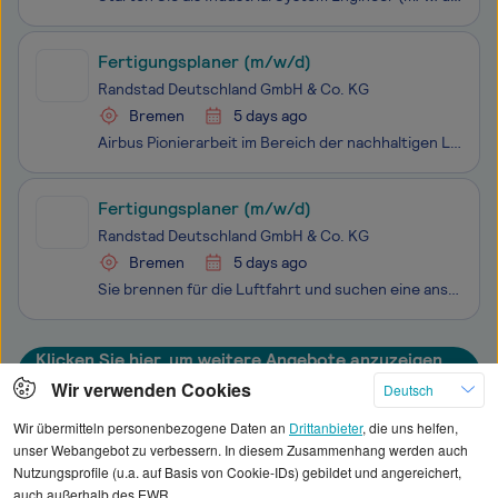
Fertigungsplaner (m/w/d)
Randstad Deutschland GmbH & Co. KG
Bremen
5 days ago
Airbus Pionierarbeit im Bereich der nachhaltigen Luftfahrt ist unser Beitrag zu einer sicheren und geeinten Welt. Bei Airbus Operations in Bremen gestalten wir die Zukunft des Fliegens. Werden Sie Teil unseres Teams und unterstützen Sie uns dabei, Produktionsprozesse auf das nächste Level zu heben.
Fertigungsplaner (m/w/d)
Randstad Deutschland GmbH & Co. KG
Bremen
5 days ago
Sie brennen für die Luftfahrt und suchen eine anspruchsvolle Schnittstellenposition in einem hochtechnologischen Umfeld? Randstad Aviation bringt Sie zu den besten Arbeitgebern der Branche! Für unseren Kunden Airbus Operations am Standort Bremen suchen wir ab sofort einen engagiere(n) Planer für Rep
Klicken Sie hier, um weitere Angebote anzuzeigen
Wir verwenden Cookies
Deutsch
Wir übermitteln personenbezogene Daten an
Drittanbieter
, die uns helfen,
unser Webangebot zu verbessern. In diesem Zusammenhang werden auch
Nutzungsprofile (u.a. auf Basis von Cookie-IDs) gebildet und angereichert,
Alle angezeigten Gehaltsdaten beruhen auf
auch außerhalb des EWR.