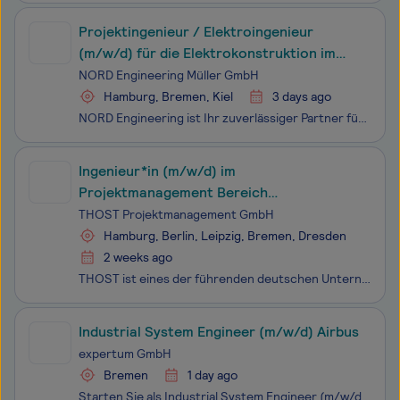
Projektingenieur / Elektroingenieur
(m/w/d) für die Elektrokonstruktion im
Sondermaschinenbau
NORD Engineering Müller GmbH
Hamburg, Bremen, Kiel
3 days ago
NORD Engineering ist Ihr zuverlässiger Partner für anspruchsvolle technische Projekte und Herausforderungen in ganz Norddeutschland. Wir verbinden Talente und Profis mit den passenden Unternehmen für langfristige Projekte aus verschiedensten Bereichen wie z.B. Maschinenbau, Elektrotechnik oder Schif
Ingenieur*in (m/w/d) im
Projektmanagement Bereich
verfahrenstechnischer Anlagenbau
THOST Projektmanagement GmbH
Hamburg, Berlin, Leipzig, Bremen, Dresden
2 weeks ago
THOST ist eines der führenden deutschen Unternehmen im Projektmanagement. Von unseren Standorten im In- und Ausland steuern wir komplexe Projekte in den Bereichen Immobilien, Mobilität, IT, Anlagenbau, Infrastruktur und Energie. Mit unserer breit gefächerten Expertise im Projektmanagement betreuen w
Industrial System Engineer (m/w/d) Airbus
expertum GmbH
Bremen
1 day ago
Starten Sie als Industrial System Engineer (m/w/d) Airbus mit expertum in eine erfolgreiche Zukunft! Als langjähriger Personallieferant und Spezialist für die Luft- und Raumfahrtbranche unterstützen wir unseren Kunden Airbus bei der Besetzung qualifizierter Fach- und Führungskräfte. Für den Stando