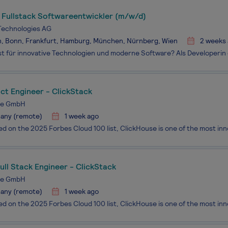
) Fullstack Softwareentwickler (m/w/d)
Technologies AG
n, Bonn, Frankfurt, Hamburg, München, Nürnberg, Wien
2 weeks
ct Engineer - ClickStack
se GmbH
any (remote)
1 week ago
ull Stack Engineer - ClickStack
se GmbH
any (remote)
1 week ago