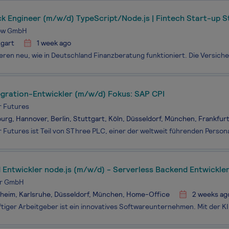
ck Engineer (m/w/d) TypeScript/Node.js | Fintech Start-up S
low GmbH
tgart
1 week ago
egration-Entwickler (m/w/d) Fokus: SAP CPI
 Futures
rg, Hannover, Berlin, Stuttgart, Köln, Düsseldorf, München, Frankfur
Entwickler node.js (m/w/d) - Serverless Backend Entwickle
er GmbH
heim, Karlsruhe, Düsseldorf, München, Home-Office
2 weeks ag