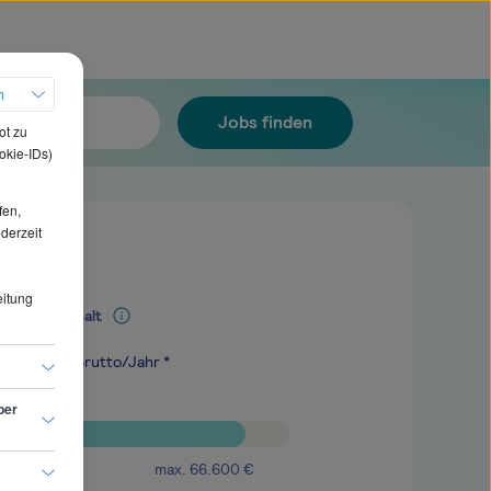
h
Jobs finden
ot zu
okie-IDs)
fen,
ederzeit
eitung
Mediangehalt
.200
€
brutto/Jahr *
ber
max.
66.600
€