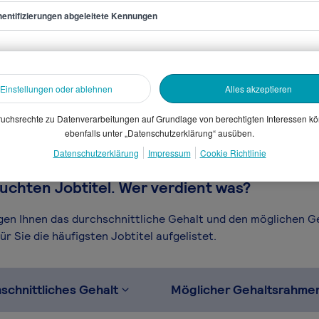
entifizierungen abgeleitete Kennungen
Developer
sammelten Daten. Dein
en, Branche, Selbstständigkeit
Einstellungen oder ablehnen
Alles akzeptieren
gütungssystems.
uchsrechte zu Datenverarbeitungen auf Grundlage von berechtigten Interessen k
ebenfalls unter „Datenschutzerklärung“ ausüben.
Datenschutzerklärung
Impressum
Cookie Richtlinie
uchten Jobtitel. Wer verdient was?
igen Ihnen das durchschnittliche Gehalt und den möglichen 
r Sie die häufigsten Jobtitel aufgelistet.
schnittliches Gehalt
Möglicher Gehaltsrahme