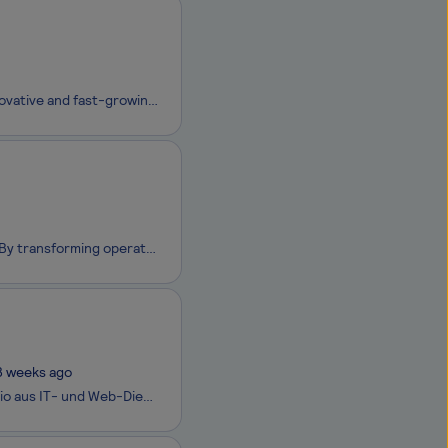
Recognized on the 2025 Forbes Cloud 100 list, ClickHouse is one of the most innovative and fast-growing private cloud companies. With more than 3,000 customers and ARR that has grown over 250 percent year over year, ClickHouse leads the market in real-time analytics, data warehousing, observability,
At Circonomit, we follow the mission to build the strategic twin of organizations. By transforming operational data into clear impact models, we revolutionize how resources are managed and decisions are made.
3 weeks ago
Als globaler Full Service Provider bieten wir unseren Kunden das gesamte Portfolio aus IT- und Web-Dienstleistungen: Von der initialen Idee bis hin zum Betrieb - wir entwickeln Software, designen Architekturen und bringen Lösungen in die Cloud, unterstützen in Kreativthemen oder beim Hosting. Mit 20