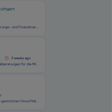
tuttgart
Wir definieren neu, wie in Deutschland Finanzberatung funktioniert. Die Versicherungs- und Finanzbranche ist eine der größten Industrien des Landes – und technologisch steckt sie im Jahr 2005 fest. Kaputte Prozesse, zusammengeklebte Tools, null Skalierbarkeit. CapitalFlow ist die Plattform, die Bera
t
3 weeks ago
Computer Futures ist Teil von SThree PLC, einer der weltweit führenden Personalberatungen für die MINT-Branche. SThree ist in 15 Ländern tätig und beschäftigt weltweit über 2.600 Mitarbeiter in mehr als 45 Büros. Bereit für den nächsten Karriereschritt in der SAP-Welt? Du möchtest nicht nur
r
o
Ihr zukünftiger Arbeitgeber ist ein innovatives Softwareunternehmen. Mit der KI-gestützten Cloud Plattform unterstützt das Unternehmen internationale Kunden bei der Umsetzung regulatorischer Anforderungen. Die moderne, serverlose Enterprise-Plattform ermöglicht skalierbare Anwendungen ohne Infrastru