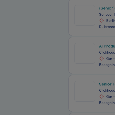
(Senior
Senacor 
Berli
AI Produ
Clickhou
Germ
Senior F
Clickhou
Germ