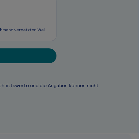
secunet ist Deutschlands führendes Cybersecurity-Unternehmen. In einer zunehmend vernetzten Welt sorgt das Unternehmen mit der Kombination aus Produkten und Beratung für widerstandsfähige, digitale Infrastrukturen sowie den höchstmöglichen Schutz für Daten, Anwendungen und digitale Identitäten. secu
chnittswerte und die Angaben können nicht