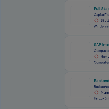
Full Sta
CapitalF
Stut
SAP Int
Computer
Hambu
Backend 
Ratbach
Mann