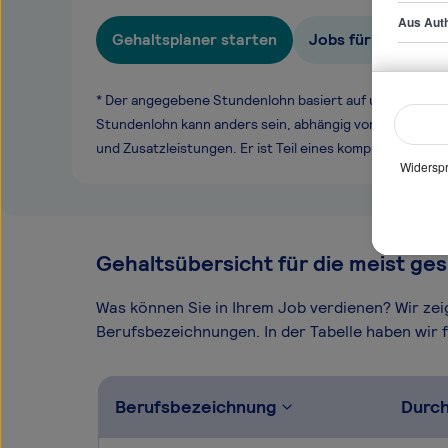
Aus Auth
Gehaltsplaner starten
Jobs für Node.js 
* Der angegebene Stundenlohn basiert auf unseren ge
Stundenlohn kann anders sein, abhängig von Überstund
und Zusatzleistungen. Er ist Teil eines komplexen Ver
Widerspr
Gehaltsübersicht für die meist ges
Was können Sie in Ihrem Job verdienen? Wir ze
Berufsbezeichnungen. In der Tabelle haben wir fü
Berufsbezeichnung
Durch