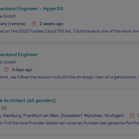
Backend Engineer - HyperDX
se GmbH
any (remote)
2 weeks ago
Backend Engineer
it GmbH
4 days ago
 Architect (all genders)
 SE
n, Hamburg, Frankfurt am Main, Düsseldorf, München, Stuttgart