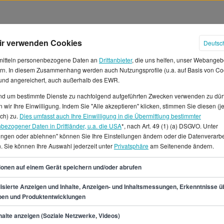
ir verwenden Cookies
Deutsc
mitteln personenbezogene Daten an
Drittanbieter
, die uns helfen, unser Webangeb
rn. In diesem Zusammenhang werden auch Nutzungsprofile (u.a. auf Basis von Co
 und angereichert, auch außerhalb des EWR.
und um bestimmte Dienste zu nachfolgend aufgeführten Zwecken verwenden zu dür
 wir Ihre Einwilligung. Indem Sie "Alle akzeptieren" klicken, stimmen Sie diesen (j
er in Stuttgart
ich) zu.
Dies umfasst auch Ihre Einwilligung in die Übermittlung bestimmter
bezogener Daten in Drittländer, u.a. die USA
*, nach Art. 49 (1) (a) DSGVO. Unter
lungen oder ablehnen" können Sie Ihre Einstellungen ändern oder die Datenverarb
in Stuttgart voraussichtlich
. Sie können Ihre Auswahl jederzeit unter
Privatsphäre
am Seitenende ändern.
 einem Gehalt von mindestens
t bei 56.200 €. Damit
56
ionen auf einem Gerät speichern und/oder abrufen
€ in der Stunde.*In Stuttgart
r für dich.Unter diesen 2
isierte Anzeigen und Inhalte, Anzeigen- und Inhaltsmessungen, Erkenntnisse ü
pen und Produktentwicklungen
ttgart kannst du sowohl
- und Vollzeitjobs finden.
min.
47.900
€
alte anzeigen (Soziale Netzwerke, Videos)