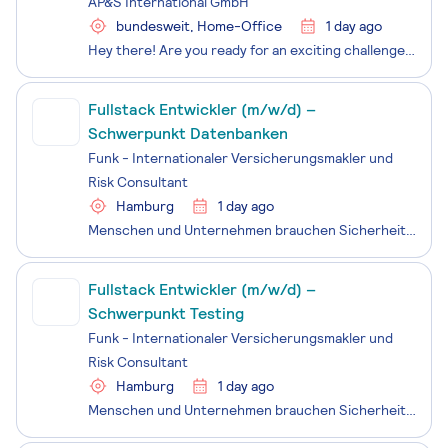
AP&S International GmbH
bundesweit, Home-Office
1 day ago
Hey there! Are you ready for an exciting challenge as an HMI Developer in Automation Technology (m/f/d)? Are you passionate about developing modern user interfaces, designing intuitive user experiences and implementing innovative software solutions for specialised machinery in the semiconductor indu
Fullstack Entwickler (m/w/d) –
Schwerpunkt Datenbanken
Funk - Internationaler Versicherungsmakler und
Risk Consultant
Hamburg
1 day ago
Menschen und Unternehmen brauchen Sicherheit, damit sie sich frei entfalten können. Als Deutschlands größter inhabergeführter Versicherungsmakler gestalten wir seit 145 Jahren diese Sicherheit – gehen wir gemeinsam den nächsten Schritt!
Fullstack Entwickler (m/w/d) –
Schwerpunkt Testing
Funk - Internationaler Versicherungsmakler und
Risk Consultant
Hamburg
1 day ago
Menschen und Unternehmen brauchen Sicherheit, damit sie sich frei entfalten können. Als Deutschlands größter inhabergeführter Versicherungsmakler gestalten wir seit 145 Jahren diese Sicherheit – gehen wir gemeinsam den nächsten Schritt!