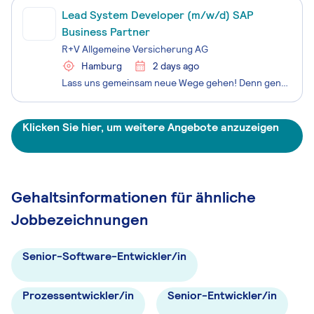
Lead System Developer (m/w/d) SAP
Business Partner
R+V Allgemeine Versicherung AG
Hamburg
2 days ago
Lass uns gemeinsam neue Wege gehen! Denn genau das tun wir bei der R+V, einem der größten Versicherer Deutschlands. Willkommen im Ressort Operations und IT, in dem die R+V alle kundennahen Operations-Einheiten und die IT bündelt. Ziel ist es, Prozesse und technische Voraussetzungen so zu verbessern,
Klicken Sie hier, um weitere Angebote anzuzeigen
Gehaltsinformationen für ähnliche
Jobbezeichnungen
Senior-Software-Entwickler/in
Prozessentwickler/in
Senior-Entwickler/in