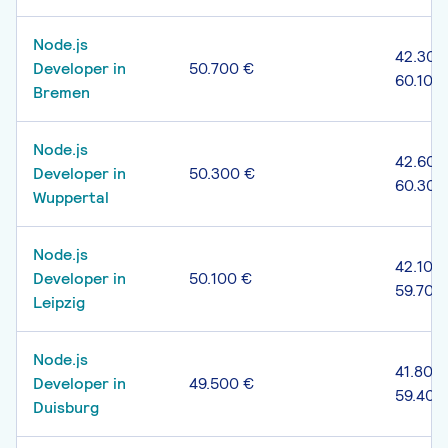
Node.js
42.300
Developer in
50.700 €
60.100
Bremen
Node.js
42.600
Developer in
50.300 €
60.300
Wuppertal
Node.js
42.100 
Developer in
50.100 €
59.700
Leipzig
Node.js
41.800 
Developer in
49.500 €
59.400
Duisburg