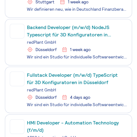
Stuttgart
1 week ago
Wir definieren neu, wie in Deutschland Finanzberatung funktioniert. Die Versicherungs- und Finanzbranche ist eine der größten Industrien des Landes – und technologisch steckt sie im Jahr 2005 fest. Kaputte Prozesse, zusammengeklebte Tools, null Skalierbarkeit. CapitalFlow ist die Plattform, die Bera
Backend Developer (m/w/d) NodeJS
Typescript für 3D Konfiguratoren in
Düsseldorf
redPlant GmbH
Düsseldorf
1 week ago
Wir sind ein Studio für individuelle Softwareentwicklung im Herzen von Düsseldorf, das sich auf die ganzheitliche Entwicklung interaktiver 3D Konfiguratoren spezialisiert hat. Unser Team besteht aus Kreativen, Codern und Nerds, die alle die gleiche Leidenschaft teilen und sich nichts ander
Fullstack Developer (m/w/d) TypeScript
für 3D Konfiguratoren in Düsseldorf
redPlant GmbH
Düsseldorf
4 days ago
Wir sind ein Studio für individuelle Softwareentwicklung im Herzen von Düsseldorf, das sich auf die ganzheitliche Entwicklung interaktiver 3D Konfiguratoren spezialisiert hat. Unser Team besteht aus Kreativen, Codern und Nerds, die alle die gleiche Leidenschaft teilen und sich nichts ander
HMI Developer - Automation Technology
(f/m/d)