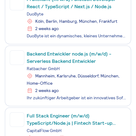
React / TypeScript / Next.js / Node.js
DuoByte
Köln, Berlin, Hamburg, München, Frankfurt
2 weeks ago
DuoByte ist ein dynamisches, kleines Unternehmen im Bereich IT & Tech, das sich auf innovative Softwarelösungen spezialisiert hat. Wir arbeiten mit modernsten Technologien wie React, TypeScript, Next.js und Node.js, um maßgeschneiderte digitale Produkte zu entwickeln. Unser Team legt großen Wert auf
Backend Entwickler node.js (m/w/d) -
Serverless Backend Entwickler
Ratbacher GmbH
Mannheim, Karlsruhe, Düsseldorf, München,
Home-Office
2 weeks ago
Ihr zukünftiger Arbeitgeber ist ein innovatives Softwareunternehmen. Mit der KI-gestützten Cloud Plattform unterstützt das Unternehmen internationale Kunden bei der Umsetzung regulatorischer Anforderungen. Die moderne, serverlose Enterprise-Plattform ermöglicht skalierbare Anwendungen ohne Infrastru
Full Stack Engineer (m/w/d)
TypeScript/Node.js | Fintech Start-up
Stuttgart
CapitalFlow GmbH