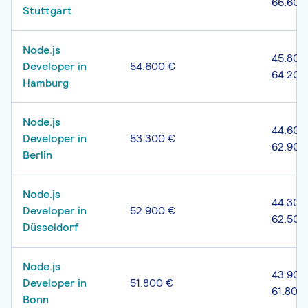
66.600
Stuttgart
Node.js
45.800
Developer in
54.600 €
64.200
Hamburg
Node.js
44.600
Developer in
53.300 €
62.900
Berlin
Node.js
44.300
Developer in
52.900 €
62.500
Düsseldorf
Node.js
43.900
Developer in
51.800 €
61.800
Bonn