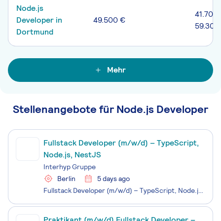
Node.js
41.700 
Developer in
49.500 €
59.300
Dortmund
Mehr
Stellenangebote für Node.js Developer
Fullstack Developer (m/w/d) – TypeScript,
Node.js, NestJS
Interhyp Gruppe
Berlin
5 days ago
Fullstack Developer (m/w/d) – TypeScript, Node.js, NestJS Unser Antrieb ist es, Träume zu erfüllen. Für unsere Kund*innen den vom eigenen Zuhause und für unsere Mitarbei­tenden den Traum vom beruflichen Zuhause. Genau diese Leidenschaft hat uns zum größten Vermittler von privaten Bau­finan­zierungen
Praktikant (m/w/d) Fullstack Developer –