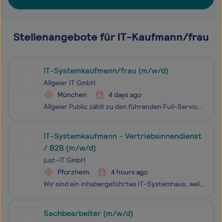
Stellenangebote für IT-Kaufmann/frau
IT-Systemkaufmann/frau (m/w/d)
Allgeier IT GmbH
München
4 days ago
Allgeier Public zählt zu den führenden Full-Service-Providern für Digitalisierungsprojekte der öffentlichen Verwaltungen in Deutschland. Unsere Teams mit rund 500 Kolleginnen und Kollegen gestalten den digitalen Wandel der Verwaltung und unterstützen unsere Kunden mit Fachkompetenz, Beratung und Lös
IT-Systemkaufmann - Vertriebsinnendienst
/ B2B (m/w/d)
just-IT GmbH
Pforzheim
4 hours ago
Wir sind ein inhabergeführtes IT-Systemhaus, welches eine umfassende und persönliche IT-Betreuung bietet. Unsere Kunden sind Selbständige, mittelständische und größere Unternehmen sowie öffentliche Einrichtungen aus den unterschiedlichsten Branchen mit bis zu 500 Arbeitsplätzen.Vom PC-Arbeitsplatz ü
Sachbearbeiter (m/w/d)