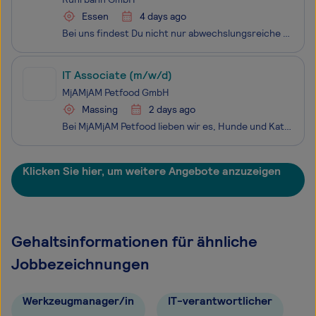
Essen
4 days ago
Bei uns findest Du nicht nur abwechslungsreiche und zukunftssichere Arbeitsplätze in Essen und Mülheim an der Ruhr. In einem familiären Arbeitsumfeld, das von Respekt, gegenseitiger Unterstützung und Wertschätzung geprägt ist, arbeiten rund 2.500 Mitarbeitende aus 42 Nationen in verschiedensten Beru
IT Associate (m/w/d)
MjAMjAM Petfood GmbH
Massing
2 days ago
Bei MjAMjAM Petfood lieben wir es, Hunde und Katzen mit artgerechtem, natürlichem Futter glücklich zu machen. Unsere Marke steht für hochwertige Zutaten, viel Charme und begeistert mit starken Ideen und Innovation. Gemeinsam als Team setzen wir täglich alles daran, unsere Mission weiter voranzutreib
Klicken Sie hier, um weitere Angebote anzuzeigen
Gehaltsinformationen für ähnliche
Jobbezeichnungen
Werkzeugmanager/in
IT-verantwortlicher