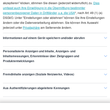
akzeptieren" klicken, stimmen Sie diesen (jederzeit widerruflich) zu.
Dies
umfasst auch Ihre Einwilligung in die Übermittlung bestimmter
Alle angezeigten Gehaltsdaten beruhen auf
personenbezogener Daten in Drittländer, u.a. die USA
*, nach Art. 49 (1) (a)
DSGVO. Unter "Einstellungen oder ablehnen" können Sie Ihre Einstellungen
statistischen Erhebungen durch StepStone. Es sind
ändern oder die Datenverarbeitung ablehnen. Sie können Ihre Auswahl
Durchschnittswerte und die Angaben können nicht
jederzeit unter
Privatsphäre
am Seitenende ändern.
einzelnen Stellenangeboten zugeordnet werden.
Informationen auf einem Gerät speichern und/oder abrufen
Gehaltsinformationen
IT
IT-Kaufmann/frau
Personalisierte Anzeigen und Inhalte, Anzeigen- und
Inhaltsmessungen, Erkenntnisse über Zielgruppen und
Produktentwicklungen
Finde den Job,
Fremdinhalte anzeigen (Soziale Netzwerke, Videos)
der zu dir passt.
Aus Authentifizierungen abgeleitete Kennungen
Stepstone
Bewerbende