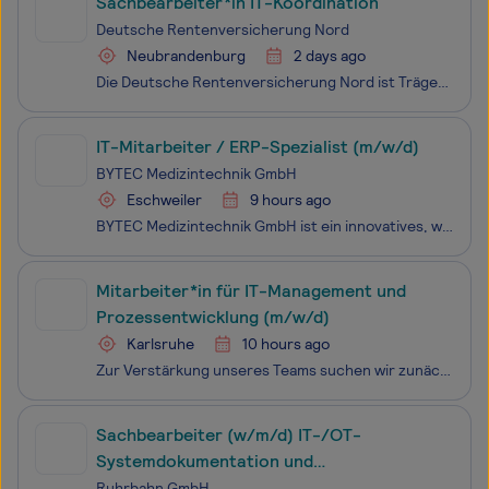
Sachbearbeiter*in IT-Koordination
Deutsche Rentenversicherung Nord
Neubrandenburg
2 days ago
Die Deutsche Rentenversicherung Nord ist Trägerin der gesetzlichen Rentenversicherung in den Bundesländern Schleswig-Holstein, Hamburg und Mecklenburg-Vorpommern mit Sitz in Lübeck und Standorten in Hamburg und Neubrandenburg. Mit fast 3.000 Mitarbeiter*innen erbringen wir unser breites Leistungs- u
IT-Mitarbeiter / ERP-Spezialist (m/w/d)
BYTEC Medizintechnik GmbH
Eschweiler
9 hours ago
BYTEC Medizintechnik GmbH ist ein innovatives, wachsendes Unternehmen mit Sitz in Eschweiler und erfolgreich in der Entwicklung und Produktion von Hightech-Medizinprodukten für die Chirurgie, Therapie und Diagnostik tätig. Bei der breit gefächerten Produktentwicklung unterstützen wir unsere Kunden f
Mitarbeiter*in für IT-Management und
Prozessentwicklung (m/w/d)
Karlsruhe
10 hours ago
Zur Verstärkung unseres Teams suchen wir zunächst für zwei Jahre nächstmöglich in Teilzeit 50 % (19,75 Std./W.) eine/n Mitarbeiter*in für
Sachbearbeiter (w/m/d) IT-/OT-
Systemdokumentation und
Systemadministration
Ruhrbahn GmbH