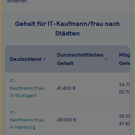
schaffen.
Gehalt für IT-Kaufmann/frau nach
Städten
Durchschnittliches
Mögli
Deutschland
Gehalt
Gehal
IT-
34.700
Kaufmann/frau
41.400 €
50.700
in Stuttgart
IT-
33.100 
Kaufmann/frau
39.500 €
47.400
in Hamburg