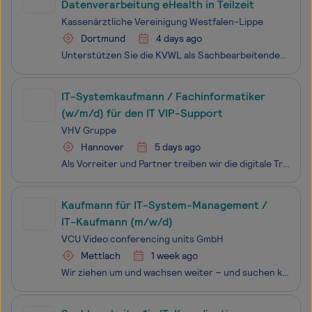
Datenverarbeitung eHealth in Teilzeit
Kassenärztliche Vereinigung Westfalen-Lippe
Dortmund
4 days ago
Unterstützen Sie die KVWL als Sachbearbeitender in unserem Geschäftsbereich IT & Digital Health unbefristet zum nächstmöglichen Termin in Teilzeit (20 Stunden / Woche). Zukunftsperspektive KVWL: kollegiales Miteinander, flexible Arbeitszeiten und attraktive Vergütung. Am Standort Dortmund unters
IT-Systemkaufmann / Fachinformatiker
(w/m/d) für den IT VIP-Support
VHV Gruppe
Hannover
5 days ago
Als Vorreiter und Partner treiben wir die digitale Transformation als Teil der VHV Gruppe voran. Als Experten der digitalen Welt kennen wir die Bedürfnisse der VHV Gruppe wie kein anderer IT-Dienstleister und sind stolz darauf, ein fester Bestandteil der VHV Gruppe zu sein.Bei uns in der VHV digital
Kaufmann für IT-System-Management /
IT-Kaufmann (m/w/d)
VCU Video conferencing units GmbH
Mettlach
1 week ago
Wir ziehen um und wachsen weiter – und suchen kompetente und engagierte Verstärkung für unser Team!Als IT-Dienstleister begleiten wir unsere Kunden von der ersten Beratung über die Angebotserstellung bis zur Umsetzung individueller IT-Lösungen. Zur Verstärkung unseres Teams suchen wir einen kaufmänn