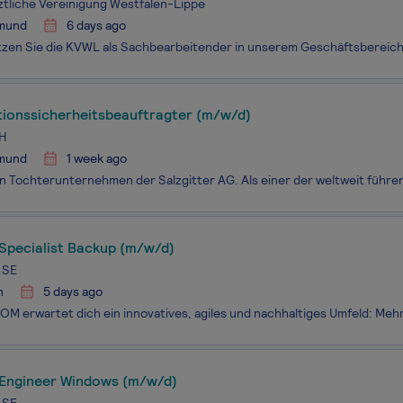
tliche Vereinigung Westfalen-Lippe
mund
6 days ago
tionssicherheitsbeauftragter (m/w/d)
H
mund
1 week ago
 Specialist Backup (m/w/d)
 SE
n
5 days ago
 Engineer Windows (m/w/d)