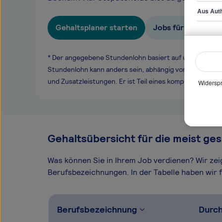
Aus Auth
Gehaltsplaner starten
Jobs für IT-Kaufm
* Der angegebene Stundenlohn basiert auf unseren ge
Stundenlohn kann anders sein, abhängig von Überstund
und Zusatzleistungen. Er ist Teil eines komplexen Ver
Widerspr
Gehaltsübersicht für die meist ges
Was können Sie in Ihrem Job verdienen? Wir ze
Berufsbezeichnungen. In der Tabelle haben wir fü
Berufsbezeichnung
Durch