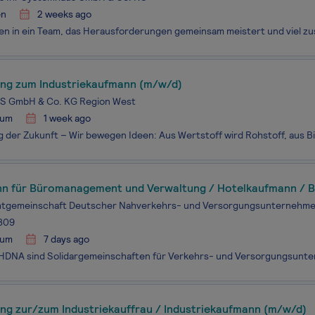
en
2 weeks ago
ung zum Industriekaufmann (m/w/d)
 GmbH & Co. KG Region West
hum
1 week ago
n für Büromanagement und Verwaltung / Hotelkaufmann / 
ice / Backoffice (m/w/d)
chtgemeinschaft Deutscher Nahverkehrs- und Versorgungsunterneh
.809
hum
7 days ago
ung zur/zum Industriekauffrau / Industriekaufmann (m/w/d)