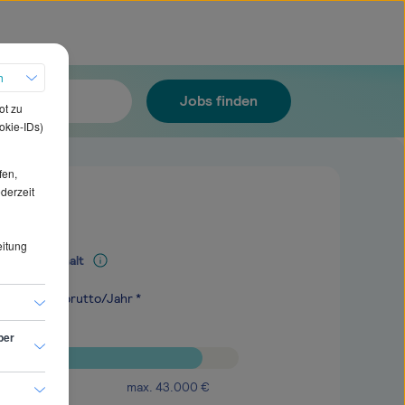
h
Jobs finden
ot zu
okie-IDs)
fen,
ederzeit
eitung
Mediangehalt
.400
€
brutto/Jahr *
ber
max.
43.000
€