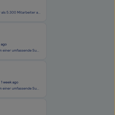
Bei CANCOM erwartet dich ein innovatives, agiles und nachhaltiges Umfeld: Mehr als 5.300 Mitarbeiter arbeiten tagtäglich daran, mit Hilfe moderner IT-Lösungen die Zusammenarbeit und den Austausch in verschiedenen Lebensbereichen zu verbessern. Du hast Lust ein Teil davon zu sein und den nächsten Kar
 ago
Mit mehr als 1.600 Kunden zählt die EPG zu den international führenden Anbietern einer umfassende Supply Chain Execution Suite (EPG ONE) und bietet WMS-, WCS-, WFM-, TMS- und Voice-Lösungen zur Optimierung von Logistikprozessen. Logistik-Consulting, Cloud-Services, Managed Services und Logistik-Schu
1 week ago
Mit mehr als 1.600 Kunden zählt die EPG zu den international führenden Anbietern einer umfassende Supply Chain Execution Suite (EPG ONE) und bietet WMS-, WCS-, WFM-, TMS- und Voice-Lösungen zur Optimierung von Logistikprozessen. Logistik-Consulting, Cloud-Services, Managed Services und Logistik-Schu