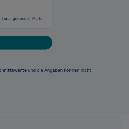
Als traditionsreiches, familiengeführtes, mittelständisches Unternehmen sind wir tonangebend im Markt der Mittelspannungsversorgung und Systemanbieter für Energieversorger und Netzbetreiber. Der Name HORSTMANN ist ein weltweit bekanntes Markenzeichen und garantiert unseren Kunden höchste Qualität
chnittswerte und die Angaben können nicht