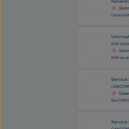
Kassenärz
Dort
Informa
KHS Gmb
Dort
Service
CANCOM
Esse
Service