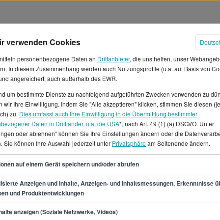
ir verwenden Cookies
Deutsc
mitteln personenbezogene Daten an
Drittanbieter
, die uns helfen, unser Webangeb
rn. In diesem Zusammenhang werden auch Nutzungsprofile (u.a. auf Basis von Co
 und angereichert, auch außerhalb des EWR.
und um bestimmte Dienste zu nachfolgend aufgeführten Zwecken verwenden zu dür
 wir Ihre Einwilligung. Indem Sie "Alle akzeptieren" klicken, stimmen Sie diesen (j
er in Bochum
ich) zu.
Dies umfasst auch Ihre Einwilligung in die Übermittlung bestimmter
bezogener Daten in Drittländer, u.a. die USA
*, nach Art. 49 (1) (a) DSGVO. Unter
lungen oder ablehnen" können Sie Ihre Einstellungen ändern oder die Datenverarb
rau tätig bist, mit einem
. Sie können Ihre Auswahl jederzeit unter
Privatsphäre
am Seitenende ändern.
 Der Stundenlohn beläuft sich
 die 2.950 € verdienen.*
35
ionen auf einem Gerät speichern und/oder abrufen
n 30.500 € und 43.000 €.Wir
 in Bochum für dich bereit.Du
isierte Anzeigen und Inhalte, Anzeigen- und Inhaltsmessungen, Erkenntnisse ü
pen und Produktentwicklungen
ondern gleichermaßen für
ellen als IT-Kaufmann/frau in
min.
30.500
€
alte anzeigen (Soziale Netzwerke, Videos)
g.