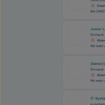
CANCOM
Esse
Junior 
Ehrhardt 
Alze
(Senior)
Ehrhardt 
Alze
IT-Syst
e-system