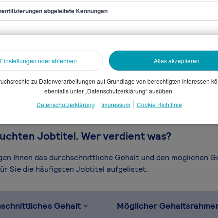
entifizierungen abgeleitete Kennungen
ann/frau
sammelten Daten. Dein
Einstellungen oder ablehnen
Alles akzeptieren
en, Branche, Selbstständigkeit
gütungssystems.
uchsrechte zu Datenverarbeitungen auf Grundlage von berechtigten Interessen k
ebenfalls unter „Datenschutzerklärung“ ausüben.
Datenschutzerklärung
Impressum
Cookie Richtlinie
uchten Jobtitel. Wer verdient was?
igen Ihnen das durchschnittliche Gehalt und den möglichen 
r Sie die häufigsten Jobtitel aufgelistet.
schnittliches Gehalt
Möglicher Gehaltsrahme