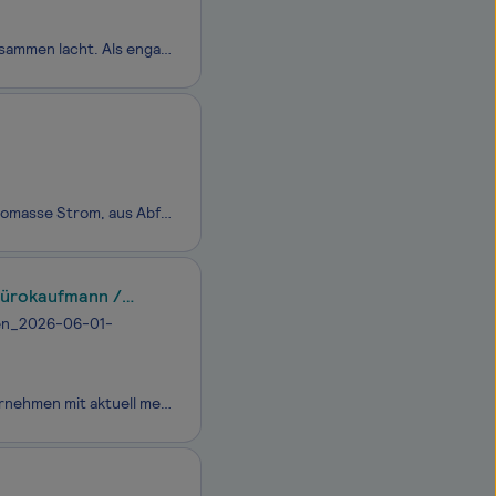
Sie kommen in ein Team, das Herausforderungen gemeinsam meistert und viel zusammen lacht. Als engagierter und erfahrender IT-Systemkaufmann (m/w/d) mit einer Leidenschaft für IT-Systeme und Kundenbetreuung übernehmen Sie unsere Managed Kunden (keine Akquise notwendig).
Im Auftrag der Zukunft – Wir bewegen Ideen: Aus Wertstoff wird Rohstoff, aus Biomasse Strom, aus Abfall Wärme, aus Wasser Leben. Mehr als 40.000 Menschen arbeiten bei REMONDIS an ganzheitlichen Lösungen, die Fortschritt und Ressourcenschonung in Einklang bringen. Gemeinsam, wieder und wieder, weltwe
Bürokaufmann /
men_2026-06-01-
HDN und HDNA sind Solidargemeinschaften für Verkehrs- und Versorgungsunternehmen mit aktuell mehr als 1.200 Mitgliedsunternehmen und arbeiten im Umlageverfahren ohne Gewinnerzielungsabsicht. Als die größte Spezial-Versicherungseinrichtung ihrer Art in Deutschland versichern wir bundesweit rund 75.5