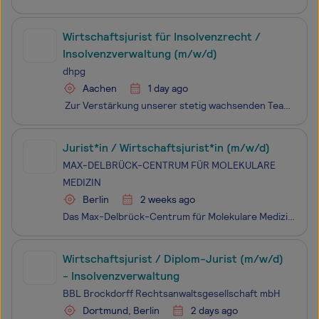
Wirtschaftsjurist für Insolvenzrecht /
Insolvenzverwaltung (m/w/d)
dhpg
Aachen
1 day ago
Zur Verstärkung unserer stetig wachsenden Teams suchen wir am Standort Aachen Wirtschaftsjuristen für Insolvenzrecht / Insolvenzverwaltung (m/w/d) in Voll- oder Teilzeit.
Jurist*in / Wirtschaftsjurist*in (m/w/d)
MAX-DELBRÜCK-CENTRUM FÜR MOLEKULARE
MEDIZIN
Berlin
2 weeks ago
Das Max-Delbrück-Centrum für Molekulare Medizin in der Helmholtz-Gemeinschaft hat sich zum Ziel gesetzt, die Medizin von morgen durch unsere Entdeckungen von heute zu verändern. An unseren Standorten in Berlin-Buch, Berlin-Mitte, Heidelberg und Mannheim arbeiten unsere Forschenden interdisziplinär z
Wirtschaftsjurist / Diplom-Jurist (m/w/d)
- Insolvenzverwaltung
BBL Brockdorff Rechtsanwaltsgesellschaft mbH
Dortmund, Berlin
2 days ago