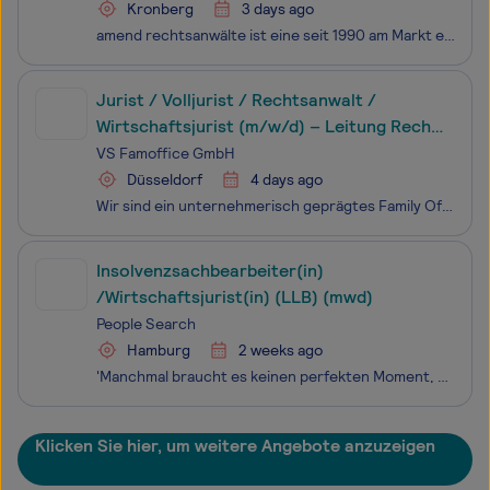
Kronberg
3 days ago
amend rechtsanwälte ist eine seit 1990 am Markt etablierte wirtschaftsrechtlich orientierte Rechtsanwaltskanzlei mit Standort in Kronberg im Taunus. Unser Schwerpunkt ist das Insolvenzrecht. Aktuell werden drei Kollegen als Verwalter an den Insolvenzgerichten in Frankfurt am Main, Friedberg, Bad Hom
Jurist / Volljurist / Rechtsanwalt /
Wirtschaftsjurist (m/w/d) – Leitung Recht
im Family Office
VS Famoffice GmbH
Düsseldorf
4 days ago
Wir sind ein unternehmerisch geprägtes Family Office mit Sitz in Österreich und Düsseldorf. Unser Portfolio umfasst mehrere operative Beteiligungen unterschiedlicher Größe sowie einen größeren eigenen Immobilienbestand. Beides wächst – durch Zukäufe ebenso wie durch die Entwicklung der bestehenden B
Insolvenzsachbearbeiter(in)
/Wirtschaftsjurist(in) (LLB) (mwd)
People Search
Hamburg
2 weeks ago
'Manchmal braucht es keinen perfekten Moment, nur die richtige Entscheidung.' Der richtige Moment ist jetzt gekommen, um Deine berufliche Weiterentwicklung voranzutreiben! Bei People Search - Executive Search & Finding Personality, deine Personalberatung für die Assistenz und Back Off
Klicken Sie hier, um weitere Angebote anzuzeigen