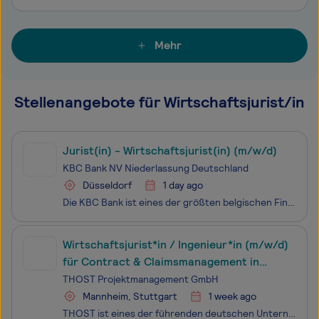
Mehr
Stellenangebote für Wirtschaftsjurist/in
Jurist(in) - Wirtschaftsjurist(in) (m/w/d)
KBC Bank NV Niederlassung Deutschland
Düsseldorf
1 day ago
Die KBC Bank ist eines der größten belgischen Finanzinstitute und ein bedeutender europäischer Akteur mit führenden Marktanteilen in unseren Heimatmärkten. Die Gruppe besteht aus mehr als 40.000 Mitarbeitenden in verschiedenen Ländern, die eng zusammenarbeiten und eine gemeinsame Kultur teilen. In D
Wirtschaftsjurist*in / Ingenieur*in (m/w/d)
für Contract & Claimsmanagement in
Projekten der Energiewende
THOST Projektmanagement GmbH
Mannheim, Stuttgart
1 week ago
THOST ist eines der führenden deutschen Unternehmen im Projektmanagement. Von unseren Standorten im In- und Ausland steuern wir komplexe Projekte in den Bereichen Immobilien, Mobilität, IT, Anlagenbau, Infrastruktur und Energie. Mit unserer breit gefächerten Expertise im Projektmanagement betreuen w