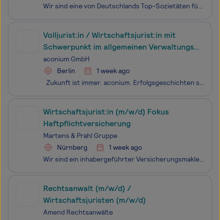
Wir sind eine von Deutschlands Top-Sozietäten für Restrukturierung, Sanierung und Insolvenz. Mit mehr als 200 Mitarbeitenden, 50 Anwältinnen und Anwälten, über 20 Standorten in ganz Deutschland und in London setzen wir Maßstäbe, auf die Unternehmen, Stakeholder und Investoren vertrauen. Denn sie wis
Volljurist:in / Wirtschaftsjurist:in mit
Schwerpunkt im allgemeinen Verwaltungs-
und / oder öffentlichen Wirtschaftsrecht
aconium GmbH
Berlin
1 week ago
Zukunft ist immer. aconium. Erfolgsgeschichten schreiben wir gemeinsam. Mit mehr als 350 Mitarbeitenden gehört die aconium GmbH zu den Top 100 der innovativsten Mittelständler in Deutschland. Wir leben Innovation. Wir überzeugen mit Kompetenz. Wir gestalten zusammen. Europaweit - seit mehr
Wirtschaftsjurist:in (m/w/d) Fokus
Haftpflichtversicherung
Martens & Prahl Gruppe
Nürnberg
1 week ago
Wir sind ein inhabergeführter Versicherungsmakler und seit vielen Jahren in der Metropolregion Nürnberg beheimatet. Als Spezialmakler entwickeln wir maßgeschneiderte und individuelle Lösungen für die mittelständische Industrie im Bereich der Kompositversicherungen und betrieblicher Altersvorsorge.
Rechtsanwalt (m/w/d) /
Wirtschaftsjuristen (m/w/d)
Amend Rechtsanwälte