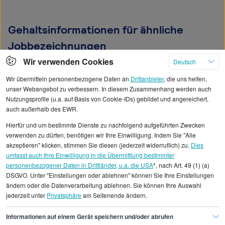
Gehaltsinformationen für ähnliche
Jobbezeichnungen
Wir verwenden Cookies
Deutsch
Unternehmensjurist/in
Wir übermitteln personenbezogene Daten an
Drittanbieter
, die uns helfen,
unser Webangebot zu verbessern. In diesem Zusammenhang werden auch
Nutzungsprofile (u.a. auf Basis von Cookie-IDs) gebildet und angereichert,
Senior Manager/in Licensing
auch außerhalb des EWR.
Hierfür und um bestimmte Dienste zu nachfolgend aufgeführten Zwecken
verwenden zu dürfen, benötigen wir Ihre Einwilligung. Indem Sie "Alle
akzeptieren" klicken, stimmen Sie diesen (jederzeit widerruflich) zu.
Dies
umfasst auch Ihre Einwilligung in die Übermittlung bestimmter
Alle angezeigten Gehaltsdaten beruhen auf
personenbezogener Daten in Drittländer, u.a. die USA
*, nach Art. 49 (1) (a)
DSGVO. Unter "Einstellungen oder ablehnen" können Sie Ihre Einstellungen
statistischen Erhebungen durch StepStone. Es sind
ändern oder die Datenverarbeitung ablehnen. Sie können Ihre Auswahl
Durchschnittswerte und die Angaben können nicht
jederzeit unter
Privatsphäre
am Seitenende ändern.
einzelnen Stellenangeboten zugeordnet werden.
Informationen auf einem Gerät speichern und/oder abrufen