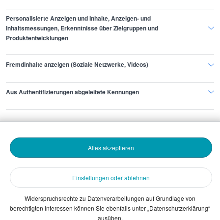
Gehaltsinformationen
Recht
Wirtschaftsjurist/in
Personalisierte Anzeigen und Inhalte, Anzeigen- und
Inhaltsmessungen, Erkenntnisse über Zielgruppen und
Produktentwicklungen
Finde den Job,
Fremdinhalte anzeigen (Soziale Netzwerke, Videos)
der zu dir passt.
Aus Authentifizierungen abgeleitete Kennungen
Stepstone
Bewerbende
Alles akzeptieren
Arbeitgebende
Einstellungen oder ablehnen
Download
Widerspruchsrechte zu Datenverarbeitungen auf Grundlage von
berechtigten Interessen können Sie ebenfalls unter „Datenschutzerklärung“
The Stepstone Group GmbH © 2026
ausüben.