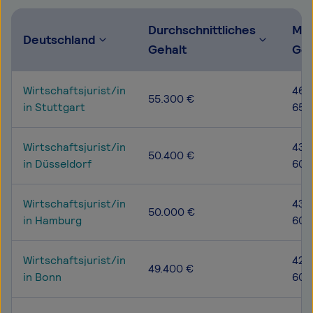
Durchschnittliches
Mög
Deutschland
Gehalt
Geh
Wirtschaftsjurist/in
46.
55.300 €
in Stuttgart
65.
Wirtschaftsjurist/in
43.
50.400 €
in Düsseldorf
60.
Wirtschaftsjurist/in
43.
50.000 €
in Hamburg
60.
Wirtschaftsjurist/in
42.
49.400 €
in Bonn
60.