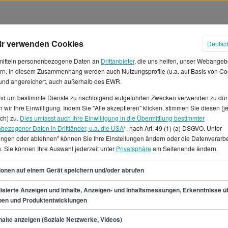
ir verwenden Cookies
Deutsc
mitteln personenbezogene Daten an
Drittanbieter
, die uns helfen, unser Webangeb
rn. In diesem Zusammenhang werden auch Nutzungsprofile (u.a. auf Basis von Co
 und angereichert, auch außerhalb des EWR.
und um bestimmte Dienste zu nachfolgend aufgeführten Zwecken verwenden zu dür
 wir Ihre Einwilligung. Indem Sie "Alle akzeptieren" klicken, stimmen Sie diesen (j
lter in Dresden
ich) zu.
Dies umfasst auch Ihre Einwilligung in die Übermittlung bestimmter
bezogener Daten in Drittländer, u.a. die USA
*, nach Art. 49 (1) (a) DSGVO. Unter
lungen oder ablehnen" können Sie Ihre Einstellungen ändern oder die Datenverarb
du in Dresden voraussichtlich
. Sie können Ihre Auswahl jederzeit unter
Privatsphäre
am Seitenende ändern.
 einem Gehalt von mindestens
t bei 45.200 €. Damit
45
ionen auf einem Gerät speichern und/oder abrufen
€ in der Stunde.*In Dresden
f StepStone.de 3 verfügbare
isierte Anzeigen und Inhalte, Anzeigen- und Inhaltsmessungen, Erkenntnisse ü
pen und Produktentwicklungen
en Vollzeit- und Teilzeitjobs,
rtschaftsjurist/in in Dresden.
min.
39.200
€
alte anzeigen (Soziale Netzwerke, Videos)