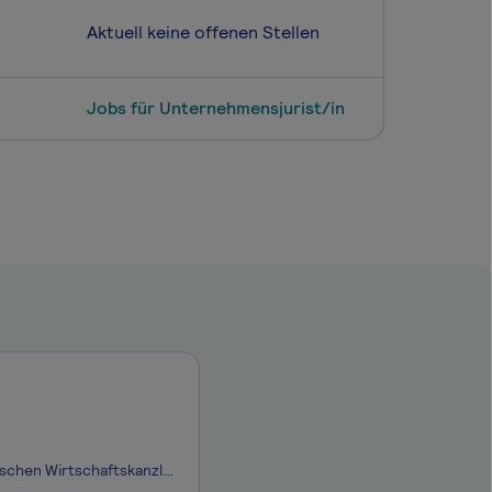
Aktuell keine offenen Stellen
Jobs für Unternehmensjurist/in
Die MULANSKY + KOLLEGEN Rechtsanwälte GmbH ist eine der führenden sächsischen Wirtschaftskanzleien mit Sitz in Dresden. Unsere besondere Expertise liegt im Insolvenzrecht, in der Begleitung von Unternehmen in Krisensituationen sowie in der Zusammenarbeit mit Insolvenzverwaltern. Darüber hinaus berat