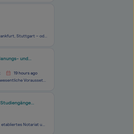
Festanstellung, unbefristet, in Vollzeit Eintritt: ab sofort Standorte: Hamburg, Frankfurt, Stuttgart – oder vollständig remote Anspruchsvolles Wirtschaftsrecht trifft auf moderne Technologie – gestalten Sie mit uns, wie Rechtsberatung morgen funktioniert. Wer wir sind Die Clarius Group vereint R
Planungs- und
t
19 hours ago
Wir arbeiten bundesweit an der Verkehrsinfrastruktur von morgen und schaffen wesentliche Voraussetzungen für wirtschaftliches Wachstum: Die DEGES als Projektmanagementgesellschaft von Bund und Ländern ist für den Aus- und Neubau von mehr als 3.000 Kilometer Bundesfernstraßen mit einem Auftragsvolume
er Studiengänge
Zur weiteren Verstärkung unseres Teams suchen wir Sie!Das sind wir:Wir sind ein etabliertes Notariat und decken die gesamte Bandbreite notarieller Dienstleistungen von der Unterschriftsbeglaubigung bis zum Großprojekt ab. Zu unseren Mandanten zählen Privatpersonen, kleine und mittelständige Unterneh