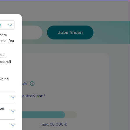
h
Jobs finden
ot zu
okie-IDs)
fen,
ederzeit
eitung
Mediangehalt
.200
€
brutto/Jahr *
ber
max.
56.000
€