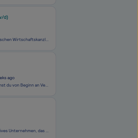
w/d)
Die MULANSKY + KOLLEGEN Rechtsanwälte GmbH ist eine der führenden sächsischen Wirtschaftskanzleien mit Sitz in Dresden. Unsere besondere Expertise liegt im Insolvenzrecht, in der Begleitung von Unternehmen in Krisensituationen sowie in der Zusammenarbeit mit Insolvenzverwaltern. Darüber hinaus berat
eks ago
Als Rechtsreferendar/Rechtsreferendarin im Bereich Steuerberatung übernimmst du von Beginn an Verantwortung in der Mandats- und Projektarbeit und wirst zusammen mit erfahrenen Rechtsanwälten / Rechtsanwältinnen und Steuerberatern / Steuerberaterinnen unsere Mandanten und Mandantinnen
Wer wir sind - FEPS GmbHDie FEPS GmbH ist ein dynamisch wachsendes, innovatives Unternehmen, das auf schlüsselfertige Modul- und Systembauweise spezialisiert ist. Als Generalunternehmer verantworten wir den gesamten Zyklus von der integrierten BIM-Planung und der hochautomatisierten industriellen Fe