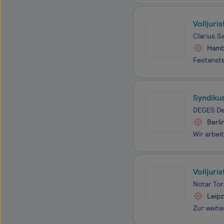
Volljuri
Clarius.
Hamb
Syndikus
Umweltr
DEGES De
Berli
Volljuri
(m/w/d)
Notar Tor
Leipz