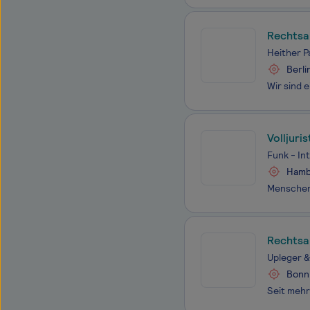
Rechtsa
Heither 
Berli
Volljuri
Funk - In
Hamb
Rechtsa
Upleger &
Bonn 