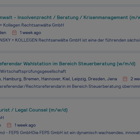
nwalt - Insolvenzrecht / Beratung / Krisenmanagement (m/
 + Kollegen Rechtsanwälte GmbH
den
1 week ago
eferendar Wahlstation im Bereich Steuerberatung (w/m/d)
Wirtschaftsprüfungsgesellschaft
n, Hamburg, Bremen, Hannover, Kiel, Leipzig, Dresden, Jena
2 we
urist / Legal Counsel (m/w/d)
bH
n
1 week ago