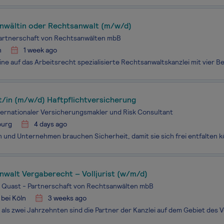
nwältin oder Rechtsanwalt (m/w/d)
Partnerschaft von Rechtsanwälten mbB
n
1 week ago
st/in (m/w/d) Haftpflichtversicherung
ternationaler Versicherungsmakler und Risk Consultant
urg
4 days ago
nwalt Vergaberecht – Volljurist (w/m/d)
 Quast - Partnerschaft von Rechtsanwälten mbB
bei Köln
3 weeks ago