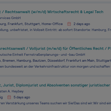
st / Rechtsanwalt (w/m/d) Wirtschaftsrecht & Legal Tech
Services GmbH
urg, Frankfurt, Stuttgart, Home-Office
2 days ago
rechtsanwalt / Volljurist (m/w/d) für Öffentliches Recht / 
echt
utsche Einheit Fernstraßenplanungs- und -bau GmbH
n, Bremen, Hamburg, Bautzen, Düsseldorf, Frankfurt am Main, Stuttgar
st, Jurist, Diplomjurist und Absolventen sonstiger juristisch
sten A. Heybey
ig
5 days ago