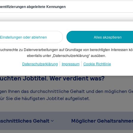
entifizierungen abgeleitete Kennungen
tsjurist/in
sammelten Daten. Dein
en, Branche, Selbstständigkeit
Einstellungen oder ablehnen
Alles akzeptieren
gütungssystems.
uchsrechte zu Datenverarbeitungen auf Grundlage von berechtigten Interessen k
ebenfalls unter „Datenschutzerklärung“ ausüben.
Datenschutzerklärung
Impressum
Cookie Richtlinie
uchten Jobtitel. Wer verdient was?
igen Ihnen das durchschnittliche Gehalt und den möglichen 
r Sie die häufigsten Jobtitel aufgelistet.
schnittliches Gehalt
Möglicher Gehaltsrahme