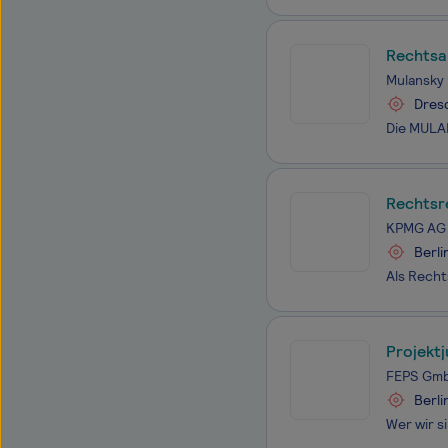
Rechtsa
Mulansky
Dres
Rechtsr
KPMG AG 
Berli
Projektj
FEPS Gm
Berli