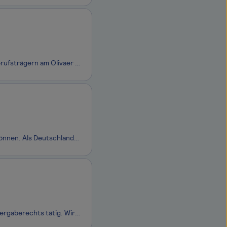
Wir sind eine auf das Arbeitsrecht spezialisierte Rechtsanwaltskanzlei mit vier Berufsträgern am Olivaer Platz in Berlin-Charlottenburg. In großzügigen Altbauräumen, mit moderner Infrastruktur und einem angenehmen kollegialen Umfeld beraten und vertreten wir Mandanten bundesweit in allen Bereichen d
Menschen und Unternehmen brauchen Sicherheit, damit sie sich frei entfalten können. Als Deutschlands größter inhabergeführter Versicherungsmakler gestalten wir seit 145 Jahren diese Sicherheit – gehen wir gemeinsam den nächsten Schritt!
Seit mehr als zwei Jahrzehnten sind die Partner der Kanzlei auf dem Gebiet des Vergaberechts tätig. Wir beraten von unserem Sitz in Bonn aus bei sämtlichen Fragestellungen rund um eine Vergabe von Aufträgen und Konzessionen – sowohl auf Auftraggeber- als auch auf Bieterseite.Zur Verstärkung unseres