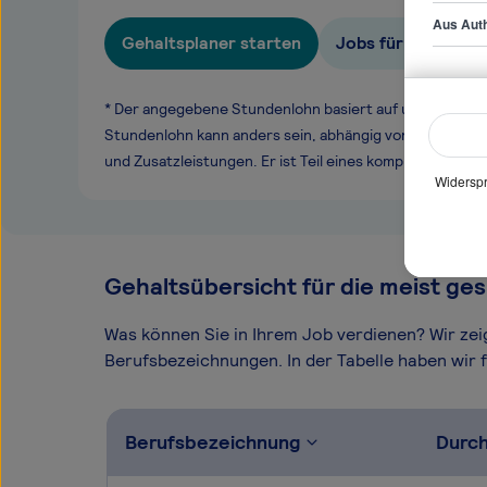
Aus Auth
Gehaltsplaner starten
Jobs für Wirtschaf
* Der angegebene Stundenlohn basiert auf unseren ge
Stundenlohn kann anders sein, abhängig von Überstund
und Zusatzleistungen. Er ist Teil eines komplexen Ver
Widerspr
Gehaltsübersicht für die meist ges
Was können Sie in Ihrem Job verdienen? Wir ze
Berufsbezeichnungen. In der Tabelle haben wir fü
Berufsbezeichnung
Durch