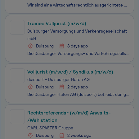
Wir sind eine wirtschaftsrechtlich ausgerichtete Sozietät von Rechtsanwälten und Steuerberatern. Kernbereiche unserer Tätigkeit sind seit über 40 Jahren die Sanierungs- und Restrukturierungsberatung sowie die Insolvenzverwaltung. Zur Verstärkung unseres Teams in unserem Büro in Düsseldorf suchen wir
Trainee Volljurist (m/w/d)
Duisburger Versorgungs und Verkehrsgesellschaft
mbH
Duisburg
3 days ago
Die Duisburger Versorgungs- und Verkehrsgesellschaft mbH ist das Dach, unter dem zahlreiche kommunalen Unternehmen in Duisburg zusammengefasst sind. Als Holding bündeln wir die Geschäftsfelder Mobilität, Versorgung und Services und verantworten vor allem die strategische Konzern- und Unternehmensste
Volljurist (m/w/d) / Syndikus (m/w/d)
duisport - Duisburger Hafen AG
Duisburg
2 days ago
Die Duisburger Hafen AG (duisport) betreibt den größten Binnenhafen der Welt. duisport fungiert als trimodale Logistikdrehscheibe und ist einer der bedeutendsten Knotenpunkte für die Warenströme in ganz Europa. Pro Jahr werden in Duisburg über 20.000 Schiffe und 25.000 Züge abgefertigt, mehr als 100
Rechtsreferendar (w/m/d) Anwalts-
/Wahlstation
CARL SPAETER Gruppe
Duisburg
2 weeks ago