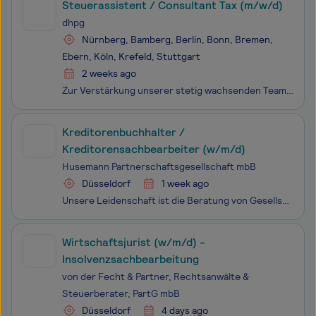
Steuerassistent / Consultant Tax (m/w/d)
dhpg
Nürnberg, Bamberg, Berlin, Bonn, Bremen,
Ebern, Köln, Krefeld, Stuttgart
2 weeks ago
Zur Verstärkung unserer stetig wachsenden Teams suchen wir Steuerassistent / Consultant Tax (m/w/d) in Voll- oder Teilzeit.
Kreditorenbuchhalter /
Kreditorensachbearbeiter (w/m/d)
Husemann Partnerschaftsgesellschaft mbB
Düsseldorf
1 week ago
Unsere Leidenschaft ist die Beratung von Gesellschaften und Inhaberfamilien mit dem Ziel ihre Unternehmen und Vermögenswerte nachhaltig zu entwickeln und reibungslos an die nächste Generation weiterzugeben - auch in Krisenzeiten. Als interdisziplinäre Sozietät beraten wir mit insgesamt rund 200
Wirtschaftsjurist (w/m/d) -
Insolvenzsachbearbeitung
von der Fecht & Partner, Rechtsanwälte &
Steuerberater, PartG mbB
Düsseldorf
4 days ago