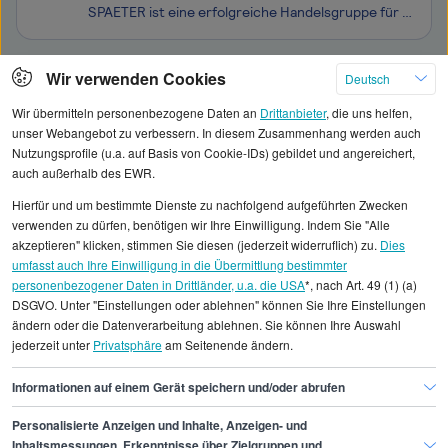
SPAETER ist eine erfolgreiche Handelsgruppe für Stahl, Aluminium, Edelstahl, Kunststoffe und Rohstoffe mit fast 1.500 Mitarbeitenden und über 2 Mrd. Umsatz an mehr als 25 Standorten bundesweit. Unsere Erfolgsbasis: Qualifizierte Mitarbeiterinnen und Mitarbeiter, beste Kunden- und Lieferantenbez
Klicken Sie hier, um weitere Angebote anzuzeigen
Wir verwenden Cookies
Deutsch
Wir übermitteln personenbezogene Daten an
Drittanbieter
, die uns helfen,
unser Webangebot zu verbessern. In diesem Zusammenhang werden auch
Nutzungsprofile (u.a. auf Basis von Cookie-IDs) gebildet und angereichert,
auch außerhalb des EWR.
Alle angezeigten Gehaltsdaten beruhen auf
Hierfür und um bestimmte Dienste zu nachfolgend aufgeführten Zwecken
statistischen Erhebungen durch StepStone. Es sind
verwenden zu dürfen, benötigen wir Ihre Einwilligung. Indem Sie "Alle
Durchschnittswerte und die Angaben können nicht
akzeptieren" klicken, stimmen Sie diesen (jederzeit widerruflich) zu.
Dies
umfasst auch Ihre Einwilligung in die Übermittlung bestimmter
einzelnen Stellenangeboten zugeordnet werden.
personenbezogener Daten in Drittländer, u.a. die USA
*, nach Art. 49 (1) (a)
DSGVO. Unter "Einstellungen oder ablehnen" können Sie Ihre Einstellungen
Gehaltsinformationen
Recht
Wirtschaftsjurist/in
ändern oder die Datenverarbeitung ablehnen. Sie können Ihre Auswahl
jederzeit unter
Privatsphäre
am Seitenende ändern.
Wirtschaftsjurist/in Duisburg
Informationen auf einem Gerät speichern und/oder abrufen
Personalisierte Anzeigen und Inhalte, Anzeigen- und
Inhaltsmessungen, Erkenntnisse über Zielgruppen und