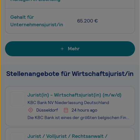
Gehalt für
65.200 €
Unternehmensjurist/in
Mehr
Stellenangebote für Wirtschaftsjurist/in
Jurist(in) - Wirtschaftsjurist(in) (m/w/d)
KBC Bank NV Niederlassung Deutschland
Düsseldorf
24 hours ago
Die KBC Bank ist eines der größten belgischen Finanzinstitute und ein bedeutender europäischer Akteur mit führenden Marktanteilen in unseren Heimatmärkten. Die Gruppe besteht aus mehr als 40.000 Mitarbeitenden in verschiedenen Ländern, die eng zusammenarbeiten und eine gemeinsame Kultur teilen. In D
Jurist / Volljurist / Rechtsanwalt /