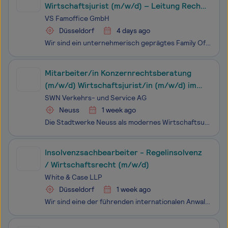
Wirtschaftsjurist (m/w/d) – Leitung Recht
im Family Office
VS Famoffice GmbH
Düsseldorf
4 days ago
Wir sind ein unternehmerisch geprägtes Family Office mit Sitz in Österreich und Düsseldorf. Unser Portfolio umfasst mehrere operative Beteiligungen unterschiedlicher Größe sowie einen größeren eigenen Immobilienbestand. Beides wächst – durch Zukäufe ebenso wie durch die Entwicklung der bestehenden B
Mitarbeiter/in Konzernrechtsberatung
(m/w/d) Wirtschaftsjurist/in (m/w/d) im
Stadtwerke-Konzern
SWN Verkehrs- und Service AG
Neuss
1 week ago
Die Stadtwerke Neuss als modernes Wirtschaftsunternehmen versorgen Bevölkerung und Wirtschaft der Stadt Neuss mit Energie und Wasser, erbringen Verkehrsleistungen im öffentlichen Personennahverkehr und bieten attraktive Freizeitmöglichkeiten in den Neusser Bädern, der Eissporthalle und der Saunaland
Insolvenzsachbearbeiter - Regelinsolvenz
/ Wirtschaftsrecht (m/w/d)
White & Case LLP
Düsseldorf
1 week ago
Wir sind eine der führenden internationalen Anwaltssozietäten und weltweit mit mehr als 2000 Anwälten an 44 Standorten in 30 Ländern vertreten. In Deutschland sind wir an vier Standorten präsent. Wir beraten unsere Mandanten in allen Fragen des nationalen und internationalen Wirtschaftsrechts.Wir si