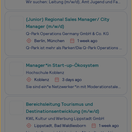
Wir suchen: Leitung (m/w/d), Amt Jugend und Familie EG 15 TVöD/VKA bzw. Bes.Gr. A 15 NBesG | unbefristet | Vollzeit | teilzeitgeeignet Zum Amt Jugend und Familie, dem planmäßig ca. 145 Stellen, unterteilt in 14 Teams, zugeordnet sind, gehören die Abteilungen Soziale Dienste, Wirtschaftliche Hilfen
(Junior) Regional Sales Manager/ City
Manager (m/w/d)
Q-Park Operations Germany GmbH & Co. KG
Berlin, München
1 week ago
Q-Park ist mehr als Parken!Die Q-Park Operations Germany GmbH & Co. KG gehört zur niederländischen Q-Park B.V., einem international tätigen Unternehmen der Parkraumbewirtschaftung. Q-Park ist auf qualitativ hochwertige Parkmöglichkeiten und ein umfassendes Dienstleistungsangebot an strategisch wicht
Manager*in Start-up-Ökosystem
Hochschule Koblenz
Koblenz
3 days ago
Sie sind ein*e Netzwerker*in mit Moderationstalent und fühlen sich auf Veranstaltungen ebenso wohl wie im Austausch mit Start-ups , Wirtschaft und Wissenschaft? Dann suchen wir Sie als Manager*in Start-up-Ökosystem Abteilung Transfer | Standort Koblenz | Vollzeit (39 Std./Woche) | ab 01.09.2026 | u
Bereichsleitung Tourismus und
Destinationsentwicklung (m/w/d)
KWL Kultur und Werbung Lippstadt GmbH
Lippstadt, Bad Waldliesborn
1 week ago