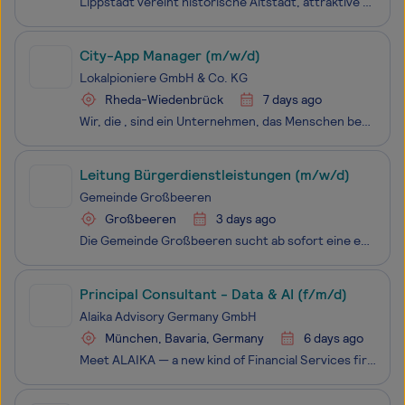
Lippstadt vereint historische Altstadt, attraktive Natur- und Freizeitangebote sowie mit Bad Waldliesborn eines der traditionsreichsten Heilbäder Nordrhein-Westfalens. Die Stadt verfügt über beste Voraussetzungen, um sich als moderne Gesundheits-, Kultur- und Freizeitdestination weiterzuentwickeln.
City-App Manager (m/w/d)
Lokalpioniere GmbH & Co. KG
Rheda-Wiedenbrück
7 days ago
Wir, die , sind ein Unternehmen, das Menschen begeistern möchte. Bei uns kannst Du als City-App Manager für »Mein Rheda-Wiedenbrück« Teil eines jungen und modernen Teams werden!lokalpioniere Kreis Gütersloh
Leitung Bürgerdienstleistungen (m/w/d)
Gemeinde Großbeeren
Großbeeren
3 days ago
Die Gemeinde Großbeeren sucht ab sofort eine engagierte Leitung für den Bereich Bürgerdienstleistungen (m/w/d). Großbeeren ist eine dynamische Gemeinde im Norden Teltow-Flämings, nahe Berlin. Werden Sie Teil einer modernen und wachstumsorientierten Kleinstadtgemeinde.
Principal Consultant - Data & AI (f/m/d)
Alaika Advisory Germany GmbH
München, Bavaria, Germany
6 days ago
Meet ALAIKA — a new kind of Financial Services firm — globally scaling, headquartered in Munich. The work is hard. The bar is high. Partner in 3-4 years possible, for the ones who can keep up and actually build a business themselves on our platf