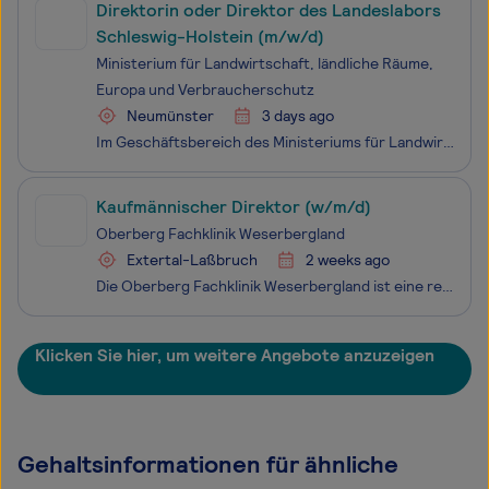
Direktorin oder Direktor des Landeslabors
Schleswig-Holstein (m/w/d)
Ministerium für Landwirtschaft, ländliche Räume,
Europa und Verbraucherschutz
Neumünster
3 days ago
Im Geschäftsbereich des Ministeriums für Landwirtschaft, ländliche Räume, Europa und Verbraucherschutz (MLLEV) des Landes Schleswig-Holstein ist zum nächstmöglichen Zeitpunkt beim Landeslabor Schleswig-Holstein in Neumünster die Stelle der/desDirektorin / Direktorsdes Landeslabors Schleswig-Holstein
Kaufmännischer Direktor (w/m/d)
Oberberg Fachklinik Weserbergland
Extertal-Laßbruch
2 weeks ago
Die Oberberg Fachklinik Weserbergland ist eine renommierte, private Akutklinik, die vornehmlich von motivierten Privatpatienten, Selbstzahlern und Beihilfeberechtigten belegt werden. Behandlungsschwerpunkte sind Depressionen, Abhängigkeitserkrankungen, Burn-out, Angst- und Panikstörungen,
Klicken Sie hier, um weitere Angebote anzuzeigen
Gehaltsinformationen für ähnliche