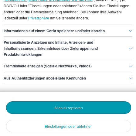
DSGVO. Unter "Einstellungen oder ablehnen" können Sie Ihre Einstellungen
Gehaltsinformationen
Administration
ändern oder die Datenverarbeitung ablehnen. Sie können Ihre Auswahl
jederzeit unter
Privatsphäre
am Seitenende ändern.
Verwaltungsdirektor/in
Informationen auf einem Gerät speichern und/oder abrufen
Personalisierte Anzeigen und Inhalte, Anzeigen- und
Finde den Job,
Inhaltsmessungen, Erkenntnisse über Zielgruppen und
Produktentwicklungen
der zu dir passt.
Fremdinhalte anzeigen (Soziale Netzwerke, Videos)
Stepstone
Aus Authentifizierungen abgeleitete Kennungen
Bewerbende
Alles akzeptieren
Arbeitgebende
Einstellungen oder ablehnen
Download