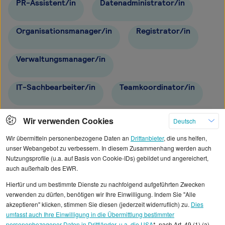
PR-Assistent/in
Datenadministrator/in
Organisationsmanager/in
Registrator/in
Verwaltungsmanager/in
IT-Sachbearbeiter/in
Teamkoordinator/in
Büroleiter/in
IT-Mitarbeiter/in
Wir verwenden Cookies
Deutsch
Wir übermitteln personenbezogene Daten an
Drittanbieter
, die uns helfen,
unser Webangebot zu verbessern. In diesem Zusammenhang werden auch
Nutzungsprofile (u.a. auf Basis von Cookie-IDs) gebildet und angereichert,
auch außerhalb des EWR.
Alle angezeigten Gehaltsdaten beruhen auf
Hierfür und um bestimmte Dienste zu nachfolgend aufgeführten Zwecken
statistischen Erhebungen durch StepStone. Es sind
verwenden zu dürfen, benötigen wir Ihre Einwilligung. Indem Sie "Alle
Durchschnittswerte und die Angaben können nicht
akzeptieren" klicken, stimmen Sie diesen (jederzeit widerruflich) zu.
Dies
umfasst auch Ihre Einwilligung in die Übermittlung bestimmter
einzelnen Stellenangeboten zugeordnet werden.
personenbezogener Daten in Drittländer, u.a. die USA
*, nach Art. 49 (1) (a)