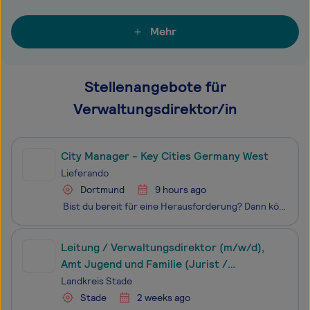
Mehr
Stellenangebote für
Verwaltungsdirektor/in
City Manager - Key Cities Germany West
Lieferando
Dortmund
9 hours ago
Bist du bereit für eine Herausforderung? Dann könnte Just Eat Takeaway.com/ Lieferando der richtige Ort für dich sein. Wir sind eine weltweit führende Online-Plattform für Essenslieferungen und unsere Vision ist es, die Bequemlichkeit des Alltags zu verbessern. Egal, ob es um ein Festessen am
Leitung / Verwaltungsdirektor (m/w/d),
Amt Jugend und Familie (Jurist /
Sozialökonom / Wirtschaftspsychologe /
Landkreis Stade
Organisationspsychologe (m/w/d))
Stade
2 weeks ago