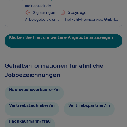
meinestadt.de
Sigmaringen
5 days ago
Arbeitgeber: eismann Tiefkühl-Heimservice GmbH Einsatzort: 72488 Sigmaringen Work-Life-Balance frei zu bestimmen Top Verdienstmöglichkeiten & Attraktive Prämien eine langfristige & krisensichere Tätigkeit Selbstständiges, eigenverantwortliches Arbeiten persönliche Einarbeitung Marken
Klicken Sie hier, um weitere Angebote anzuzeigen
Gehaltsinformationen für ähnliche
Jobbezeichnungen
Nachwuchsverkäufer/in
Vertriebstechniker/in
Vertriebspartner/in
Fachkaufmann/frau