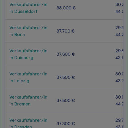
Verkaufsfahrer/in
30.20
38.000 €
in Düsseldorf
44.50
Verkaufsfahrer/in
29.90
37.700 €
in Bonn
44.20
Verkaufsfahrer/in
29.80
37.600 €
in Duisburg
43.90
Verkaufsfahrer/in
30.00
37.500 €
in Leipzig
43.70
Verkaufsfahrer/in
30.10
37.500 €
in Bremen
44.20
Verkaufsfahrer/in
29.70
37.300 €
in Dresden
43.60