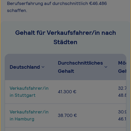
Berufserfahrung auf durchschnittlich €46.486
schaffen.
Gehalt für Verkaufsfahrer/in nach
Städten
Durchschnittliches
Mögl
Deutschland
Gehalt
Geha
Verkaufsfahrer/in
32.70
41.300 €
in Stuttgart
48.80
Verkaufsfahrer/in
30.90
38.700 €
in Hamburg
46.10