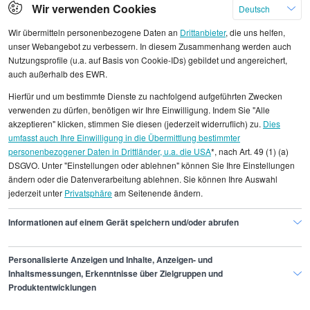
Wir verwenden Cookies
Deutsch
Einstiegsgehälter verhandeln. In den ersten
Berufsjahren steigt das Gehalt als
Wir übermitteln personenbezogene Daten an
Drittanbieter
, die uns helfen,
Verkaufsfahrer mit zunehmender Erfahrung und
unser Webangebot zu verbessern. In diesem Zusammenhang werden auch
Nutzungsprofile (u.a. auf Basis von Cookie-IDs) gebildet und angereichert,
Kundenkenntnis kontinuierlich an.
auch außerhalb des EWR.
Tarifgebundene Unternehmen bieten oft
transparente Einstufungen für Verkaufsfahrer.
Hierfür und um bestimmte Dienste zu nachfolgend aufgeführten Zwecken
verwenden zu dürfen, benötigen wir Ihre Einwilligung. Indem Sie "Alle
Achten Sie neben dem Grundgehalt auch auf das
akzeptieren" klicken, stimmen Sie diesen (jederzeit widerruflich) zu.
Dies
Gesamtpaket: Einige Arbeitgeber bieten
umfasst auch Ihre Einwilligung in die Übermittlung bestimmter
Einarbeitungsprogramme,
personenbezogener Daten in Drittländer, u.a. die USA
*, nach Art. 49 (1) (a)
Fahrsicherheitstrainings oder attraktive
DSGVO. Unter "Einstellungen oder ablehnen" können Sie Ihre Einstellungen
Provisionsmodelle, die Ihr Einkommen als
ändern oder die Datenverarbeitung ablehnen. Sie können Ihre Auswahl
jederzeit unter
Privatsphäre
am Seitenende ändern.
Verkaufsfahrer mittelfristig deutlich steigern
können. Seien Sie in der ersten Verhandlung nicht
Informationen auf einem Gerät speichern und/oder abrufen
zu fordernd, aber auch nicht unter Wert.
Personalisierte Anzeigen und Inhalte, Anzeigen- und
Inhaltsmessungen, Erkenntnisse über Zielgruppen und
Produktentwicklungen
Finde den Job,