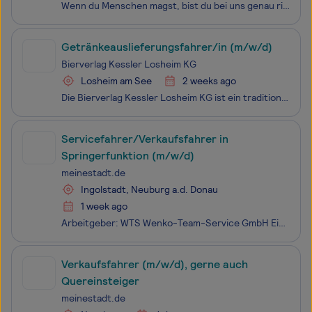
Wenn du Menschen magst, bist du bei uns genau richtig!Jeder ist bei uns willkommen! Du kommst aus dem Einzelhandel, der Gastronomie oder bist Quereinsteiger jeglicher Art? Egal ob Verkäufer, Kellner, Koch, Fahrer, Zusteller oder Bäcker - wir bilden dich aus! Werde Teil von bofrost* - Marktführer im
Getränkeauslieferungsfahrer/in (m/w/d)
Bierverlag Kessler Losheim KG
Losheim am See
2 weeks ago
Die Bierverlag Kessler Losheim KG ist ein traditionsreiches Familienunternehmen mit einer über 70-jährigen Geschichte im Getränkefachhandel. Mit mehreren Getränkemärkten im Saarland und Rheinland-Pfalz sowie einer modernen Zentrale in Losheim am See sind wir ein verlässlicher Partner für Gastronomie
Servicefahrer/Verkaufsfahrer in
Springerfunktion (m/w/d)
meinestadt.de
Ingolstadt, Neuburg a.d. Donau
1 week ago
Arbeitgeber: WTS Wenko-Team-Service GmbH Einsatzort: 85049 Ingolstadt, Neuburg a.d. Donau Unsere Kunden aus der Lebensmittelbranche vertrauen auf unsere einzigartige Dienstleistung. Mit unserem schlagkräftigen Team von 130 Mitarbeitern kümmern wir uns um die Sortimentsplanung und -steuerung, die
Verkaufsfahrer (m/w/d), gerne auch
Quereinsteiger
meinestadt.de