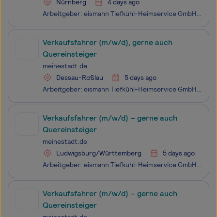
Nürnberg
4 days ago
Arbeitgeber: eismann Tiefkühl-Heimservice GmbH Einsatzort: 90402 Nürnberg Work-Life-Balance frei zu bestimmen Top Verdienstmöglichkeiten & Attraktive Prämien eine langfristige & krisensichere Tätigkeit Selbstständiges, eigenverantwortliches Arbeiten persönliche Einarbeitung Markenbek
Verkaufsfahrer (m/w/d), gerne auch
Quereinsteiger
meinestadt.de
Dessau-Roßlau
5 days ago
Arbeitgeber: eismann Tiefkühl-Heimservice GmbH Einsatzort: 06842 Dessau-Roßlau Work-Life-Balance frei zu bestimmen Top Verdienstmöglichkeiten & Attraktive Prämien eine langfristige & krisensichere Tätigkeit Selbstständiges, eigenverantwortliches Arbeiten persönliche Einarbeitung Mark
Verkaufsfahrer (m/w/d) – gerne auch
Quereinsteiger
meinestadt.de
Ludwigsburg/Württemberg
5 days ago
Arbeitgeber: eismann Tiefkühl-Heimservice GmbH Einsatzort: 71638 Ludwigsburg/Württemberg Work-Life-Balance frei zu bestimmen Top Verdienstmöglichkeiten & Attraktive Prämien eine langfristige & krisensichere Tätigkeit Selbstständiges, eigenverantwortliches Arbeiten persönliche Einarbei
Verkaufsfahrer (m/w/d) – gerne auch
Quereinsteiger