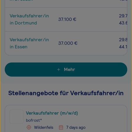
Verkaufsfahrer/in
29.70
37.100 €
in Dortmund
43.60
Verkaufsfahrer/in
29.80
37.000 €
in Essen
44.10
Mehr
Stellenangebote für Verkaufsfahrer/in
Verkaufsfahrer (m/w/d)
bofrost*
Wildenfels
7 days ago