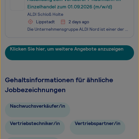
Einzelhandel zum 01.09.2026 (m/w/d)
ALDI Schloß Holte
Lippstadt
2 days ago
Die Unternehmensgruppe ALDI Nord ist einer der führenden Lebensmitteleinzelhändler. Mit einer Tradition von über 110 Jahren steht ALDI für die Erfindung des Discount-Prinzips. Unsere Mission ist es, Menschen überall und jederzeit mit dem zu versorgen, was sie für ihr tägliches Leben brauchen: qualit
Klicken Sie hier, um weitere Angebote anzuzeigen
Gehaltsinformationen für ähnliche
Jobbezeichnungen
Nachwuchsverkäufer/in
Vertriebstechniker/in
Vertriebspartner/in