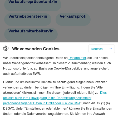
Verkaufsrepräsentant/in
Vertriebsberater/in
Verkaufsprofi
Verkaufsmitarbeiter/in
Vertriebsbeauftragter
Wir verwenden Cookies
Deutsch
Wir übermitteln personenbezogene Daten an
Drittanbieter
, die uns helfen,
unser Webangebot zu verbessern. In diesem Zusammenhang werden auch
Nutzungsprofile (u.a. auf Basis von Cookie-IDs) gebildet und angereichert,
auch außerhalb des EWR.
Alle angezeigten Gehaltsdaten beruhen auf
Hierfür und um bestimmte Dienste zu nachfolgend aufgeführten Zwecken
statistischen Erhebungen durch StepStone. Es sind
verwenden zu dürfen, benötigen wir Ihre Einwilligung. Indem Sie "Alle
Durchschnittswerte und die Angaben können nicht
akzeptieren" klicken, stimmen Sie diesen (jederzeit widerruflich) zu.
Dies
umfasst auch Ihre Einwilligung in die Übermittlung bestimmter
einzelnen Stellenangeboten zugeordnet werden.
personenbezogener Daten in Drittländer, u.a. die USA
*, nach Art. 49 (1) (a)
DSGVO. Unter "Einstellungen oder ablehnen" können Sie Ihre Einstellungen
Gehaltsinformationen
Vertrieb und Verkauf
ändern oder die Datenverarbeitung ablehnen. Sie können Ihre Auswahl