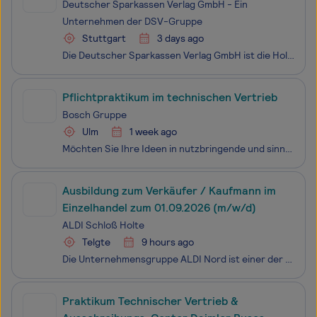
Deutscher Sparkassen Verlag GmbH - Ein
Unternehmen der DSV-Gruppe
Stuttgart
3 days ago
Die Deutscher Sparkassen Verlag GmbH ist die Holding der DSV-Gruppe, des spezialisierten Dienstleisters für die Sparkassen-Finanzgruppe. Wir gestalten die Gruppenstrategie und die Konzernstruktur, sind das Sprachrohr und der Vertrieb der DSV-Gruppe und mit Shared Services in den Bereichen Finan
Pflichtpraktikum im technischen Vertrieb
Bosch Gruppe
Ulm
1 week ago
Möchten Sie Ihre Ideen in nutzbringende und sinnvolle Technologien verwandeln? Ob im Bereich Mobility Solutions, Consumer Goods, Industrial Technology oder Energy and Building Technology - mit uns verbessern Sie die Lebensqualität der Menschen auf der ganzen Welt. Willkommen bei Bosch.Die Bosch Sich
Ausbildung zum Verkäufer / Kaufmann im
Einzelhandel zum 01.09.2026 (m/w/d)
ALDI Schloß Holte
Telgte
9 hours ago
Die Unternehmensgruppe ALDI Nord ist einer der führenden Lebensmitteleinzelhändler. Mit einer Tradition von über 110 Jahren steht ALDI für die Erfindung des Discount-Prinzips. Unsere Mission ist es, Menschen überall und jederzeit mit dem zu versorgen, was sie für ihr tägliches Leben brauchen: qualit
Praktikum Technischer Vertrieb &