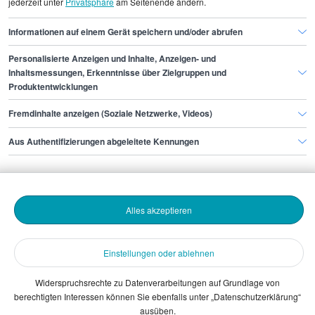
jederzeit unter
Privatsphäre
am Seitenende ändern.
Praktikum Vertrieb
Informationen auf einem Gerät speichern und/oder abrufen
Personalisierte Anzeigen und Inhalte, Anzeigen- und
Finde den Job,
Inhaltsmessungen, Erkenntnisse über Zielgruppen und
Produktentwicklungen
der zu dir passt.
Fremdinhalte anzeigen (Soziale Netzwerke, Videos)
Stepstone
Aus Authentifizierungen abgeleitete Kennungen
Bewerbende
Alles akzeptieren
Arbeitgebende
Einstellungen oder ablehnen
Download
Widerspruchsrechte zu Datenverarbeitungen auf Grundlage von
berechtigten Interessen können Sie ebenfalls unter „Datenschutzerklärung“
The Stepstone Group GmbH © 2026
ausüben.