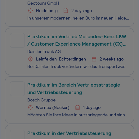
Geotoura GmbH
Heidelberg
2 days ago
In unserem modernen, hellen Büro im neuen Heidelberg Innovation Park bieten wir regelmäßig einem/r Studierenden ein abwechslungsreiches, vergütetes Praktikum für die Dauer von 5-6 Monaten. Du unterstützt uns tatkräftig in den Bereichen Vertrieb und Produktmanagement und sammelst wertvolle Erfah
Praktikum im Vertrieb Mercedes-Benz LKW
/ Customer Experience Management (CX)
ab September/Oktober 2026
Daimler Truck AG
Leinfelden-Echterdingen
2 weeks ago
Bei Daimler Truck verändern wir das Transportwesen von heute und erzielen gemeinsam echte Wirkung. Wir übernehmen weltweit Verantwortung und arbeiten als ein globales Team zusammen. Wir treiben unseren Fortschritt und Erfolg gemeinsam voran – jede:r bei Daimler Truck macht den Unterschied. Ge
Praktikum im Bereich Vertriebsstrategie
und Vertriebssteuerung
Bosch Gruppe
Wernau (Neckar)
1 day ago
Möchten Sie Ihre Ideen in nutzbringende und sinnvolle Technologien verwandeln? Ob im Bereich Mobility Solutions, Consumer Goods, Industrial Technology oder Energy and Building Technology - mit uns verbessern Sie die Lebensqualität der Menschen auf der ganzen Welt. Willkommen bei Bosch.Die Bosch Ther
Praktikum in der Vertriebssteuerung