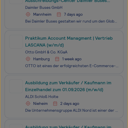
Ausschreibungs-Center Daimler Buses
GmbH
Daimler Buses GmbH
Mannheim
7 days ago
Bei Daimler Buses gestalten wir rund um den Globus die Zukunft der Mobilität und erzielen damit gemeinsam echte Wirkung. Als weltweit führender Bushersteller entwickeln und bauen wir nicht nur die besten Busse, sondern bringen den gesamten öffentlichen Personennah- und Reiseverkehr mit intelligenten
Praktikum Account Managment | Vertrieb
LASCANA (w/m/d)
Otto GmbH & Co. KGaA
Hamburg
1 week ago
OTTO ist eines der erfolgreichsten E-Commerce-Unternehmen Europas. Mit mehr als 18 Millionen Artikeln und über 34.000 Marken gehört otto.de heute zu den führenden deutschen Onlineshopping-Plattformen. Als Marktplatz öffnen wir uns stetig für weitere Marken und Partner und wachsen so immer weiter. Au
Ausbildung zum Verkäufer / Kaufmann im
Einzelhandel zum 01.09.2026 (m/w/d)
ALDI Schloß Holte
Nieheim
2 days ago
Die Unternehmensgruppe ALDI Nord ist einer der führenden Lebensmitteleinzelhändler. Mit einer Tradition von über 110 Jahren steht ALDI für die Erfindung des Discount-Prinzips. Unsere Mission ist es, Menschen überall und jederzeit mit dem zu versorgen, was sie für ihr tägliches Leben brauchen: qualit
Ausbildung zum Verkäufer / Kaufmann im