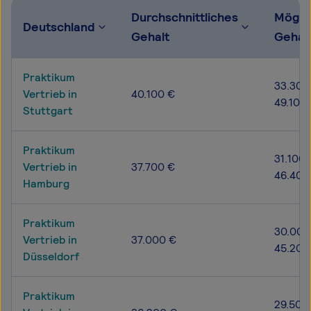
Durchschnittliches
Mögli
Deutschland
Gehalt
Gehal
Praktikum
33.300
Vertrieb in
40.100 €
49.100
Stuttgart
Praktikum
31.100 
Vertrieb in
37.700 €
46.400
Hamburg
Praktikum
30.000
Vertrieb in
37.000 €
45.200
Düsseldorf
Praktikum
29.500