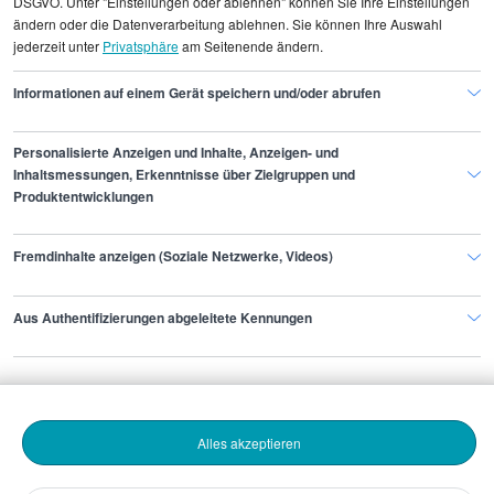
DSGVO. Unter "Einstellungen oder ablehnen" können Sie Ihre Einstellungen
Unternehmenskultur und Benefits. Ein
ändern oder die Datenverarbeitung ablehnen. Sie können Ihre Auswahl
jederzeit unter
Privatsphäre
am Seitenende ändern.
Fachkaufmann sollte zudem sein Profil aktuell
halten und aktiv auf interessante Positionen
Informationen auf einem Gerät speichern und/oder abrufen
reagieren, um die besten Chancen zu nutzen.
Personalisierte Anzeigen und Inhalte, Anzeigen- und
Inhaltsmessungen, Erkenntnisse über Zielgruppen und
Produktentwicklungen
Finde den Job,
Fremdinhalte anzeigen (Soziale Netzwerke, Videos)
der zu dir passt.
Aus Authentifizierungen abgeleitete Kennungen
Stepstone
Bewerbende
Alles akzeptieren
Arbeitgebende