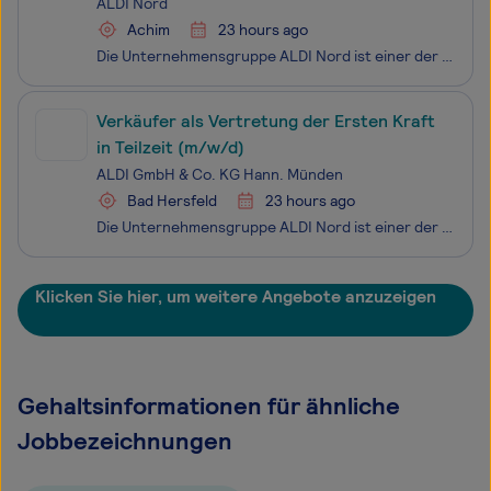
ALDI Nord
Achim
23 hours ago
Die Unternehmensgruppe ALDI Nord ist einer der führenden Lebensmitteleinzelhändler. Mit einer Tradition von über 110 Jahren steht ALDI für die Erfindung des Discount-Prinzips. Unsere Mission ist es, Menschen überall und jederzeit mit dem zu versorgen, was sie für ihr tägliches Leben brauchen: qualit
Verkäufer als Vertretung der Ersten Kraft
in Teilzeit (m/w/d)
ALDI GmbH & Co. KG Hann. Münden
Bad Hersfeld
23 hours ago
Die Unternehmensgruppe ALDI Nord ist einer der führenden Lebensmitteleinzelhändler. Mit einer Tradition von über 110 Jahren steht ALDI für die Erfindung des Discount-Prinzips. Unsere Mission ist es, Menschen überall und jederzeit mit dem zu versorgen, was sie für ihr tägliches Leben brauchen: qualit
Klicken Sie hier, um weitere Angebote anzuzeigen
Gehaltsinformationen für ähnliche
Jobbezeichnungen