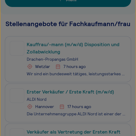
Stellenangebote für Fachkaufmann/frau
Kauffrau/-mann (m/w/d) Disposition und
Zollabwicklung
Drachen-Propangas GmbH
Wetzlar
7 hours ago
Wir sind ein bundesweit tätiges, leistungsstarkes Energie­ver­sor­gungs­unter­nehmen der Flüssiggasbranche mit über 60 Jahren Erfahrung. Als zuverlässiger Partner beliefern wir Kunden aus Industrie, Handwerk, Landwirtschaft so­wie Privathaushalte. Bringe deine Energie in unserer Zentrale
Erster Verkäufer / Erste Kraft (m/w/d)
ALDI Nord
Hannover
17 hours ago
Die Unternehmensgruppe ALDI Nord ist einer der führenden Lebensmitteleinzelhändler. Mit einer Tradition von über 110 Jahren steht ALDI für die Erfindung des Discount-Prinzips. Unsere Mission ist es, Menschen überall und jederzeit mit dem zu versorgen, was sie für ihr tägliches Leben brauchen: qualit
Verkäufer als Vertretung der Ersten Kraft