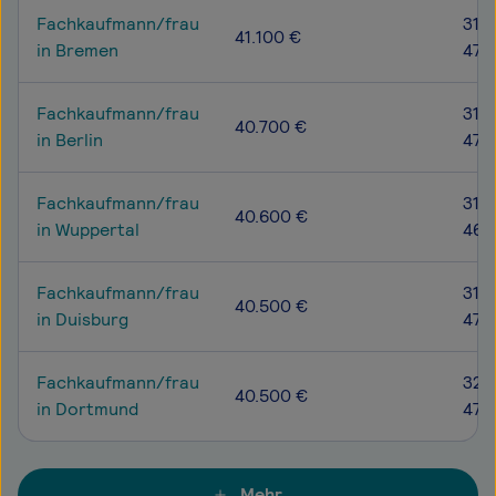
Fachkaufmann/frau
31.9
41.100 €
in Bremen
47.
Fachkaufmann/frau
31.6
40.700 €
in Berlin
47.
Fachkaufmann/frau
31.4
40.600 €
in Wuppertal
46.
Fachkaufmann/frau
31.8
40.500 €
in Duisburg
47.
Fachkaufmann/frau
32.
40.500 €
in Dortmund
47.
Mehr