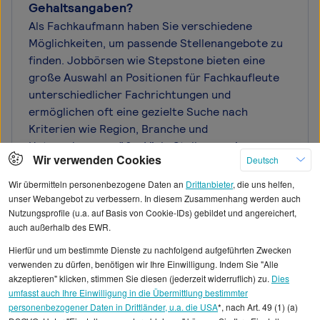
Gehaltsangaben?
Als Fachkaufmann haben Sie verschiedene
Möglichkeiten, um passende Stellenangebote zu
finden. Jobbörsen wie Stepstone bieten eine
große Auswahl an Positionen für Fachkaufleute
unterschiedlicher Fachrichtungen und
ermöglichen oft eine gezielte Suche nach
Kriterien wie Region, Branche und
Unternehmensgröße. Viele Stellenanzeigen
Wir verwenden Cookies
Deutsch
enthalten bereits Gehaltsangaben oder -
spannen, was die Orientierung erleichtert.
Wir übermitteln personenbezogene Daten an
Drittanbieter
, die uns helfen,
Zusätzlich können Sie als Fachkaufmann auf
unser Webangebot zu verbessern. In diesem Zusammenhang werden auch
Nutzungsprofile (u.a. auf Basis von Cookie-IDs) gebildet und angereichert,
Unternehmenswebsites, spezialisierte
auch außerhalb des EWR.
Branchenportale oder berufliche Netzwerke wie
LinkedIn oder Xing zurückgreifen. Networking und
Hierfür und um bestimmte Dienste zu nachfolgend aufgeführten Zwecken
verwenden zu dürfen, benötigen wir Ihre Einwilligung. Indem Sie "Alle
Kontakte zu Personalvermittlern können
akzeptieren" klicken, stimmen Sie diesen (jederzeit widerruflich) zu.
Dies
ebenfalls wertvolle Türöffner sein. Achten Sie bei
umfasst auch Ihre Einwilligung in die Übermittlung bestimmter
der Stellensuche nicht nur auf das Gehalt,
personenbezogener Daten in Drittländer, u.a. die USA
*, nach Art. 49 (1) (a)
sondern auch auf Entwicklungsmöglichkeiten,