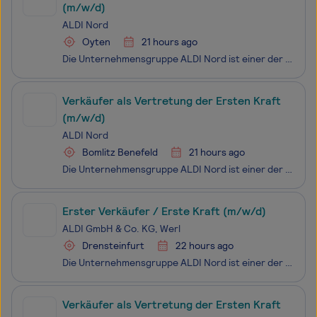
(m/w/d)
ALDI Nord
Oyten
21 hours ago
Die Unternehmensgruppe ALDI Nord ist einer der führenden Lebensmitteleinzelhändler. Mit einer Tradition von über 110 Jahren steht ALDI für die Erfindung des Discount-Prinzips. Unsere Mission ist es, Menschen überall und jederzeit mit dem zu versorgen, was sie für ihr tägliches Leben brauchen: qualit
Verkäufer als Vertretung der Ersten Kraft
(m/w/d)
ALDI Nord
Bomlitz Benefeld
21 hours ago
Die Unternehmensgruppe ALDI Nord ist einer der führenden Lebensmitteleinzelhändler. Mit einer Tradition von über 110 Jahren steht ALDI für die Erfindung des Discount-Prinzips. Unsere Mission ist es, Menschen überall und jederzeit mit dem zu versorgen, was sie für ihr tägliches Leben brauchen: qualit
Erster Verkäufer / Erste Kraft (m/w/d)
ALDI GmbH & Co. KG, Werl
Drensteinfurt
22 hours ago
Die Unternehmensgruppe ALDI Nord ist einer der führenden Lebensmitteleinzelhändler. Mit einer Tradition von über 110 Jahren steht ALDI für die Erfindung des Discount-Prinzips. Unsere Mission ist es, Menschen überall und jederzeit mit dem zu versorgen, was sie für ihr tägliches Leben brauchen: qualit
Verkäufer als Vertretung der Ersten Kraft