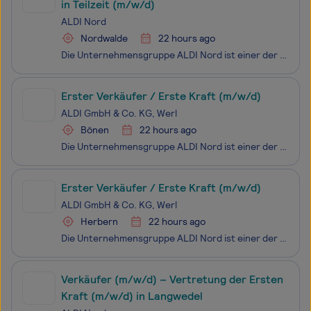
in Teilzeit (m/w/d)
ALDI Nord
Nordwalde
22 hours ago
Die Unternehmensgruppe ALDI Nord ist einer der führenden Lebensmitteleinzelhändler. Mit einer Tradition von über 110 Jahren steht ALDI für die Erfindung des Discount-Prinzips. Unsere Mission ist es, Menschen überall und jederzeit mit dem zu versorgen, was sie für ihr tägliches Leben brauchen: qualit
Erster Verkäufer / Erste Kraft (m/w/d)
ALDI GmbH & Co. KG, Werl
Bönen
22 hours ago
Die Unternehmensgruppe ALDI Nord ist einer der führenden Lebensmitteleinzelhändler. Mit einer Tradition von über 110 Jahren steht ALDI für die Erfindung des Discount-Prinzips. Unsere Mission ist es, Menschen überall und jederzeit mit dem zu versorgen, was sie für ihr tägliches Leben brauchen: qualit
Erster Verkäufer / Erste Kraft (m/w/d)
ALDI GmbH & Co. KG, Werl
Herbern
22 hours ago
Die Unternehmensgruppe ALDI Nord ist einer der führenden Lebensmitteleinzelhändler. Mit einer Tradition von über 110 Jahren steht ALDI für die Erfindung des Discount-Prinzips. Unsere Mission ist es, Menschen überall und jederzeit mit dem zu versorgen, was sie für ihr tägliches Leben brauchen: qualit
Verkäufer (m/w/d) – Vertretung der Ersten
Kraft (m/w/d) in Langwedel