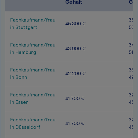
Gehalt
Geh
Fachkaufmann/frau
35.
45.300 €
in Stuttgart
52.
Fachkaufmann/frau
34.
43.900 €
in Hamburg
51.
Fachkaufmann/frau
33.
42.200 €
in Bonn
49.
Fachkaufmann/frau
32.1
41.700 €
in Essen
48.
Fachkaufmann/frau
32.
41.700 €
in Düsseldorf
48.