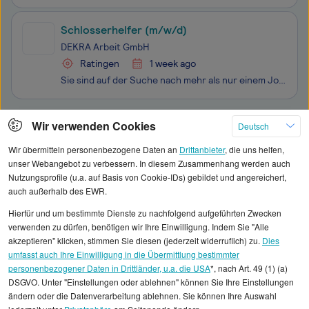
Schlosserhelfer (m/w/d)
DEKRA Arbeit GmbH
Ratingen
1 week ago
Sie sind auf der Suche nach mehr als nur einem Job - Sie möchten einen Ort finden, an dem Ihre Fähigkeiten nicht nur gefragt, sondern auch wertgeschätzt werden? Herzlich willkommen bei der DEKRA Arbeit. Werden Sie Teil unseres Teams als Schlosserhelfer (m/w/d) bei unserem Kunden in Neuss in Vollzeit
Klicken Sie hier, um weitere Angebote anzuzeigen
Wir verwenden Cookies
Deutsch
Wir übermitteln personenbezogene Daten an
Drittanbieter
, die uns helfen,
unser Webangebot zu verbessern. In diesem Zusammenhang werden auch
Nutzungsprofile (u.a. auf Basis von Cookie-IDs) gebildet und angereichert,
auch außerhalb des EWR.
Alle angezeigten Gehaltsdaten beruhen auf
Hierfür und um bestimmte Dienste zu nachfolgend aufgeführten Zwecken
statistischen Erhebungen durch StepStone. Es sind
verwenden zu dürfen, benötigen wir Ihre Einwilligung. Indem Sie "Alle
Durchschnittswerte und die Angaben können nicht
akzeptieren" klicken, stimmen Sie diesen (jederzeit widerruflich) zu.
Dies
umfasst auch Ihre Einwilligung in die Übermittlung bestimmter
einzelnen Stellenangeboten zugeordnet werden.
personenbezogener Daten in Drittländer, u.a. die USA
*, nach Art. 49 (1) (a)
DSGVO. Unter "Einstellungen oder ablehnen" können Sie Ihre Einstellungen
Gehaltsinformationen
Bauwesen
ändern oder die Datenverarbeitung ablehnen. Sie können Ihre Auswahl