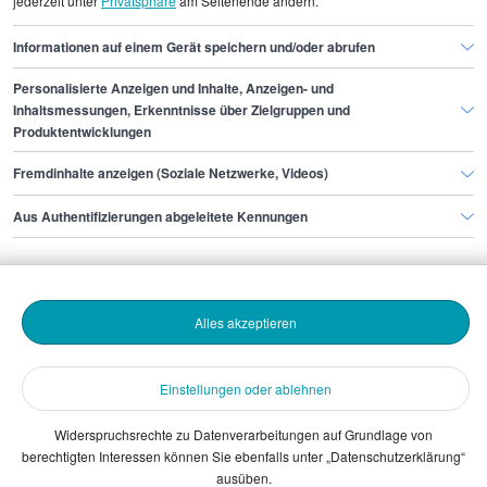
jederzeit unter
Privatsphäre
am Seitenende ändern.
Straßenwärter/in
Straßenwärter/in Düsseldorf
Informationen auf einem Gerät speichern und/oder abrufen
Personalisierte Anzeigen und Inhalte, Anzeigen- und
Finde den Job,
Inhaltsmessungen, Erkenntnisse über Zielgruppen und
Produktentwicklungen
der zu dir passt.
Fremdinhalte anzeigen (Soziale Netzwerke, Videos)
Stepstone
Aus Authentifizierungen abgeleitete Kennungen
Bewerbende
Alles akzeptieren
Arbeitgebende
Einstellungen oder ablehnen
Download
Widerspruchsrechte zu Datenverarbeitungen auf Grundlage von
berechtigten Interessen können Sie ebenfalls unter „Datenschutzerklärung“
The Stepstone Group GmbH © 2026
ausüben.