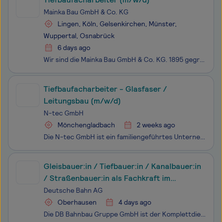
Mainka Bau GmbH & Co. KG
Lingen, Köln, Gelsenkirchen, Münster,
Wuppertal, Osnabrück
6 days ago
Wir sind die Mainka Bau GmbH & Co. KG. 1895 gegründet und seitdem ein familiengeführtes Unternehmen. Zur Unternehmensgruppe gehören mehr als 1.250 Kolleginnen und Kollegen. Da, wo die Anforderungen an die Qualität und Sicherheit von Bauprojekten besonders groß sind, sind wir zu Hause. Unsere Kun
Tiefbaufacharbeiter - Glasfaser /
Leitungsbau (m/w/d)
N-tec GmbH
Mönchengladbach
2 weeks ago
Die N-tec GmbH ist ein familiengeführtes Unternehmen mit Sitz in Mönchengladbach und spezialisiert auf Glasfaserausbau, Tiefbau und Infrastrukturprojekte. Seit der Gründung im Jahr 2018 realisiert das Unternehmen Projekte von der Planung über den Tiefbau bis hin zur Montage und Dokumentation aus ein
Gleisbauer:in / Tiefbauer:in / Kanalbauer:in
/ Straßenbauer:in als Fachkraft im
Gleisbau
Deutsche Bahn AG
Oberhausen
4 days ago
Die DB Bahnbau Gruppe GmbH ist der Komplettdienstleister für die Bahninfrastruktur der Deutschen Bahn. Wir planen und bauen alle Anlagen der Eisenbahninfrastruktur und setzen diese instand. Mit unseren Gewerken Gleisbau, technische Anlagen, konstruktiver Ingenieurbau sowie der Koordination von Großp