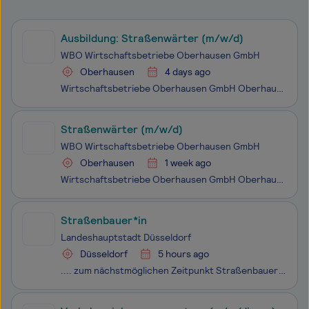
Ausbildung: Straßenwärter (m/w/d)
WBO Wirtschaftsbetriebe Oberhausen GmbH
Oberhausen
4 days ago
Wirtschaftsbetriebe Oberhausen GmbH Oberhausen // zum 01.09.2027 Stellen-Nr.: 181396
Straßenwärter (m/w/d)
WBO Wirtschaftsbetriebe Oberhausen GmbH
Oberhausen
1 week ago
Wirtschaftsbetriebe Oberhausen GmbH Oberhausen Stellen-Nr.: 181520
Straßenbauer*in
Landeshauptstadt Düsseldorf
Düsseldorf
5 hours ago
.... zum nächstmöglichen Zeitpunkt Straßenbauer*in für die Abteilung Straßenbau im Amt für Verkehrsmanagement EG 6 TVöD Das Amt für Verkehrsmanagement ist mit zurzeit circa 350 Stellen und einem Umsatzvolumen von jährlich 120 Millionen Euro eines der größten Ämter der Landes