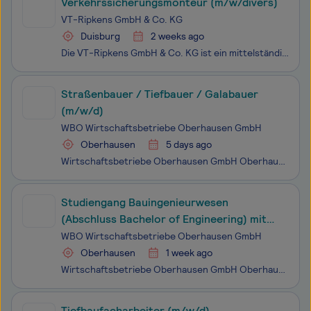
Verkehrssicherungsmonteur (m/w/divers)
VT-Ripkens GmbH & Co. KG
Duisburg
2 weeks ago
Die VT-Ripkens GmbH & Co. KG ist ein mittelständisches Unternehmen im Bereich der Verkehrssicherung mit Hauptsitz in Duisburg und einer Niederlassung in Dortmund. Als Dienstleistungsunternehmen begleiten wir unsere Kunden ganzheitlich von der Planung über die behördlichen Genehmigungsverfahren b
Straßenbauer / Tiefbauer / Galabauer
(m/w/d)
WBO Wirtschaftsbetriebe Oberhausen GmbH
Oberhausen
5 days ago
Wirtschaftsbetriebe Oberhausen GmbH Oberhauen Stellen-Nr.: 181488
Studiengang Bauingenieurwesen
(Abschluss Bachelor of Engineering) mit
einer Ausbildung zum Straßenbauer
WBO Wirtschaftsbetriebe Oberhausen GmbH
(m/w/d)
Oberhausen
1 week ago
Wirtschaftsbetriebe Oberhausen GmbH Oberhausen // zum 01.06.2027 Stellen-Nr.: 181352
Tiefbaufacharbeiter (m/w/d)