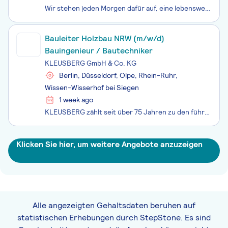
Wir stehen jeden Morgen dafür auf, eine lebenswerte Zukunft für nachfolgende Generationen zu schaffen. Je nach Projekt sind wir Berater, Umsetzer – oder beides – nachhaltiger, innovativer und wirtschaftlicher Lösungen für Immobilien, Industrie, Energie und Infrastruktur. In interdisziplinären Teams
Bauleiter Holzbau NRW (m/w/d)
Bauingenieur / Bautechniker
KLEUSBERG GmbH & Co. KG
Berlin, Düsseldorf, Olpe, Rhein-Ruhr,
Wissen-Wisserhof bei Siegen
1 week ago
KLEUSBERG zählt seit über 75 Jahren zu den führenden Unternehmen im modularen Bauen. Wir realisieren moderne und nachhaltige Gebäude für Schulen, Kitas, Kliniken, Labore, Büro- und Verwaltungsbauten sowie anspruchsvolle Sonderlösungen. Mehr als 1.400 Mitarbeitende arbeiten an 13 Standorten gemeinsam
Klicken Sie hier, um weitere Angebote anzuzeigen
Alle angezeigten Gehaltsdaten beruhen auf
statistischen Erhebungen durch StepStone. Es sind