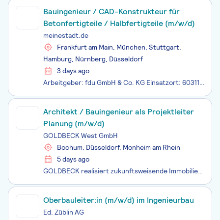
Bauingenieur / CAD-Konstrukteur für
Betonfertigteile / Halbfertigteile (m/w/d)
meinestadt.de
Frankfurt am Main, München, Stuttgart,
Hamburg, Nürnberg, Düsseldorf
3 days ago
Arbeitgeber: fdu GmbH & Co. KG Einsatzort: 60311 Frankfurt am Main, München, Stuttgart, Hamburg, Nürnberg, Düsseldorf Die fdu GmbH & Co. KG ist Deutschlands größter Anbieter von Elementdecken und Elementwänden aus Beton. Ergänzend umfasst unser Leistungsspektrum die Produktion von Betonfert
Architekt / Bauingenieur als Projektleiter
Planung (m/w/d)
GOLDBECK West GmbH
Bochum, Düsseldorf, Monheim am Rhein
5 days ago
GOLDBECK realisiert zukunftsweisende Immobilien in Europa. Wir verstehen Gebäude als Produkte und bieten alle Leistungen aus einer Hand: vom Design über den Bau bis zu Services im Betrieb. Aktuell beschäftigt unser Familienunternehmen mehr als 13.000 Mitarbeitende an über 100 Standorten bei einer Ge
Oberbauleiter:in (m/w/d) im Ingenieurbau
Ed. Züblin AG