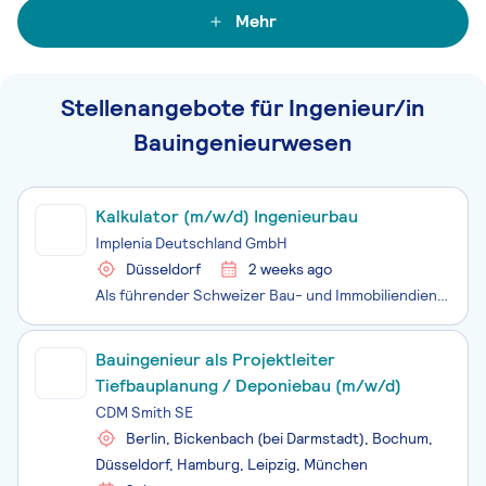
Mehr
Stellenangebote für Ingenieur/in
Bauingenieurwesen
Kalkulator (m/w/d) Ingenieurbau
Implenia Deutschland GmbH
Düsseldorf
2 weeks ago
Als führender Schweizer Bau- und Immobiliendienstleister entwickelt, realisiert und bewirtschaftet Implenia Lebensräume, Arbeitswelten und Infrastruktur für künftige Generationen in der Schweiz und in Deutschland. Zudem bietet Implenia in weiteren Märkten Tunnelbau- und damit verbundene Infrastruktu
Bauingenieur als Projektleiter
Tiefbauplanung / Deponiebau (m/w/d)
CDM Smith SE
Berlin, Bickenbach (bei Darmstadt), Bochum,
Düsseldorf, Hamburg, Leipzig, München