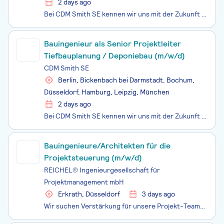
2 days ago
Bei CDM Smith SE kennen wir uns mit der Zukunft aus. Da die Welt vor neuen Umwelt- und Infrastrukturfragen steht, entwickeln wir bahnbrechende Lösungen, um die Landschaft in den Bereichen Wasser, Energie und Transport zu gestalten.Wir nutzen erneuerbare Ressourcen, nachhaltige Verfahren und neuartig
Bauingenieur als Senior Projektleiter
Tiefbauplanung / Deponiebau (m/w/d)
CDM Smith SE
Berlin, Bickenbach bei Darmstadt, Bochum,
Düsseldorf, Hamburg, Leipzig, München
2 days ago
Bei CDM Smith SE kennen wir uns mit der Zukunft aus. Da die Welt vor neuen Umwelt- und Infrastrukturfragen steht, entwickeln wir bahnbrechende Lösungen, um die Landschaft in den Bereichen Wasser, Energie und Transport zu gestalten.Wir nutzen erneuerbare Ressourcen, nachhaltige Verfahren und neuartig
Bauingenieure/Architekten für die
Projektsteuerung (m/w/d)
REICHEL® Ingenieurgesellschaft für
Projektmanagement mbH
Erkrath, Düsseldorf
3 days ago
Wir suchen Verstärkung für unsere Projekt-Teams! Bauingenieure/Architekten für die Projektsteuerung (m/w/d) für Düsseldorf Wir sind ein Ingenieurbüro mit rund 65 Kolleginnen und Kollegen. Seit 1968 realisiert REICHEL Großbauprojekte für Auftraggeber aus Bund, Ländern und Kommunen sowie der Industrie