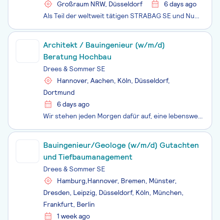
Großraum NRW, Düsseldorf
6 days ago
Als Teil der weltweit tätigen STRABAG SE und Nummer eins im deutschen Hoch- und Ingenieurbau bauen wir bei ZÜBLIN laufend am Fortschritt. Einzigartigkeit und individuelle Stärken kennzeichnen dabei unsere Projekte und jede:n Einzelne:n von uns. Ob im Hoch- und Ingenieurbau, Spezialtiefbau, Tunnel-,
Architekt / Bauingenieur (w/m/d)
Beratung Hochbau
Drees & Sommer SE
Hannover, Aachen, Köln, Düsseldorf,
Dortmund
6 days ago
Wir stehen jeden Morgen dafür auf, eine lebenswerte Zukunft für nachfolgende Generationen zu schaffen. Je nach Projekt sind wir Berater, Umsetzer – oder beides – nachhaltiger, innovativer und wirtschaftlicher Lösungen für Immobilien, Industrie, Energie und Infrastruktur. In interdisziplinären Teams
Bauingenieur/Geologe (w/m/d) Gutachten
und Tiefbaumanagement
Drees & Sommer SE
Hamburg,Hannover, Bremen, Münster,
Dresden, Leipzig, Düsseldorf, Köln, München,
Frankfurt, Berlin
1 week ago