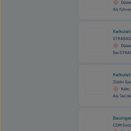
Düss
Kalkulat
STRABAG 
Düss
Kalkulat
Züblin Sp
Köln,
Bauingen
CDM Smit