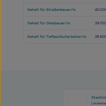
Gehalt für Straßenbauer/in
40.00
Gehalt für Gleisbauer/in
39.70
Gehalt für Tiefbaufacharbeiter/in
38.60
Staatlich geprüfte*r Techniker*in 
für Ver
Landesha