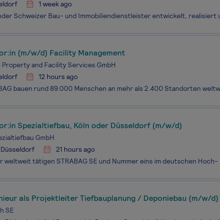
eldorf
1 week ago
or:in (m/w/d) Facility Management
Property and Facility Services GmbH
eldorf
12 hours ago
or:in Spezialtiefbau, Köln oder Düsseldorf (m/w/d)
ezialtiefbau GmbH
 Düsseldorf
21 hours ago
ieur als Projektleiter Tiefbauplanung / Deponiebau (m/w/d)
h SE