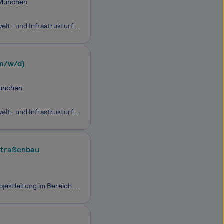
, München
Bei CDM Smith SE kennen wir uns mit der Zukunft aus. Da die Welt vor neuen Umwelt- und Infrastrukturfragen steht, entwickeln wir bahnbrechende Lösungen, um die Landschaft in den Bereichen Wasser, Energie und Transport zu gestalten.Wir nutzen erneuerbare Ressourcen, nachhaltige Verfahren und neuartig
(m/w/d)
München
Bei CDM Smith SE kennen wir uns mit der Zukunft aus. Da die Welt vor neuen Umwelt- und Infrastrukturfragen steht, entwickeln wir bahnbrechende Lösungen, um die Landschaft in den Bereichen Wasser, Energie und Transport zu gestalten.Wir nutzen erneuerbare Ressourcen, nachhaltige Verfahren und neuartig
m Bereich Straßenbau
.... zum nächstmöglichen Zeitpunkt Bachelor of Engineering oder Science als Projektleitung im Bereich Straßenbau für die Abteilung Straßenbau im Amt für Verkehrsmanagement EG 11 TVöD Das Amt für Verkehrsmanagement ist mit circa 350 Stellen eines der größten Ämter der Landesha