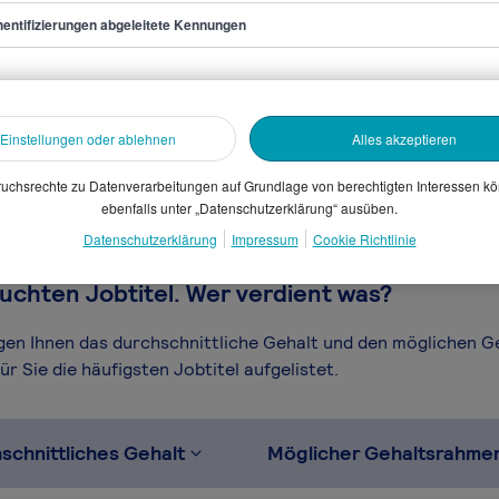
entifizierungen abgeleitete Kennungen
aumeister/in
sammelten Daten. Dein
en, Branche, Selbstständigkeit
Einstellungen oder ablehnen
Alles akzeptieren
gütungssystems.
uchsrechte zu Datenverarbeitungen auf Grundlage von berechtigten Interessen k
ebenfalls unter „Datenschutzerklärung“ ausüben.
Datenschutzerklärung
Impressum
Cookie Richtlinie
uchten Jobtitel. Wer verdient was?
igen Ihnen das durchschnittliche Gehalt und den möglichen 
r Sie die häufigsten Jobtitel aufgelistet.
schnittliches Gehalt
Möglicher Gehaltsrahme