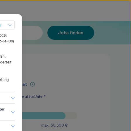
h
Jobs finden
ot zu
okie-IDs)
fen,
ederzeit
eitung
Mediangehalt
.400
€
brutto/Jahr *
ber
max.
50.500
€