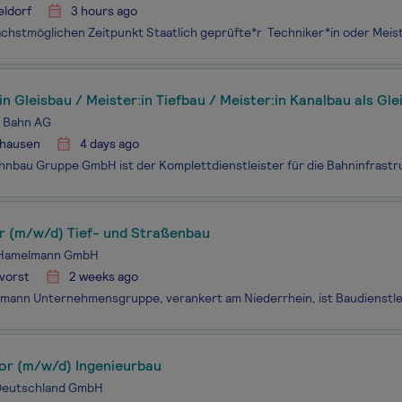
eldorf
3 hours ago
in Gleisbau / Meister:in Tiefbau / Meister:in Kanalbau als Gl
 Bahn AG
hausen
4 days ago
er (m/w/d) Tief- und Straßenbau
 Hamelmann GmbH
vorst
2 weeks ago
tor (m/w/d) Ingenieurbau
 Deutschland GmbH