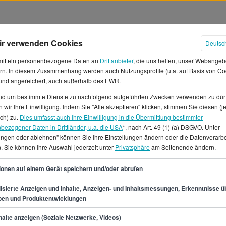
ir verwenden Cookies
Deutsc
mitteln personenbezogene Daten an
Drittanbieter
, die uns helfen, unser Webangeb
rn. In diesem Zusammenhang werden auch Nutzungsprofile (u.a. auf Basis von Co
 und angereichert, auch außerhalb des EWR.
und um bestimmte Dienste zu nachfolgend aufgeführten Zwecken verwenden zu dür
 wir Ihre Einwilligung. Indem Sie "Alle akzeptieren" klicken, stimmen Sie diesen (j
älter in Düsseldorf
ich) zu.
Dies umfasst auch Ihre Einwilligung in die Übermittlung bestimmter
bezogener Daten in Drittländer, u.a. die USA
*, nach Art. 49 (1) (a) DSGVO. Unter
lungen oder ablehnen" können Sie Ihre Einstellungen ändern oder die Datenverarb
rbeit als Straßenbaumeister/in
. Sie können Ihre Auswahl jederzeit unter
Privatsphäre
am Seitenende ändern.
 in der Stunde und 3.700 € im
ungsgemäß zwischen 36.400 €
44
ionen auf einem Gerät speichern und/oder abrufen
 als Straßenbaumeister/in auf
enbaumeister/in in Düsseldorf
isierte Anzeigen und Inhalte, Anzeigen- und Inhaltsmessungen, Erkenntnisse ü
pen und Produktentwicklungen
d Teilzeitjobs als auch
min.
36.400
€
alte anzeigen (Soziale Netzwerke, Videos)