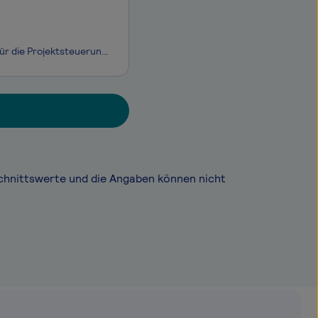
Wir suchen Verstärkung für unsere Projekt-Teams! Bauingenieure/Architekten für die Projektsteuerung (m/w/d) für Düsseldorf Wir sind ein Ingenieurbüro mit rund 65 Kolleginnen und Kollegen. Seit 1968 realisiert REICHEL Großbauprojekte für Auftraggeber aus Bund, Ländern und Kommunen sowie der Industrie
chnittswerte und die Angaben können nicht