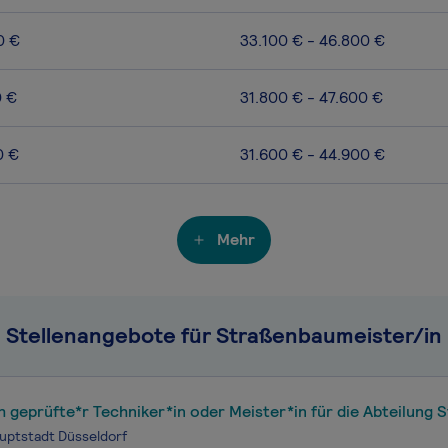
0 €
33.100 € - 46.800 €
0 €
31.800 € - 47.600 €
0 €
31.600 € - 44.900 €
Mehr
Stellenangebote für Straßenbaumeister/in
oder Meister*in für die Abteilung Straßenbau im Amt
kehrsmanagement
uptstadt Düsseldorf