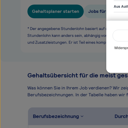
Aus Auth
Gehaltsplaner starten
Jobs für Straßenb
* Der angegebene Stundenlohn basiert auf unseren ge
Stundenlohn kann anders sein, abhängig von Überstund
und Zusatzleistungen. Er ist Teil eines komplexen Ver
Widerspr
Gehaltsübersicht für die meist ges
Was können Sie in Ihrem Job verdienen? Wir ze
Berufsbezeichnungen. In der Tabelle haben wir fü
Berufsbezeichnung
Durch