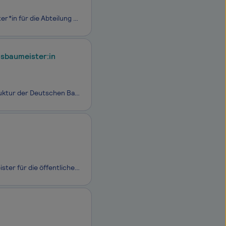
.... zum nächstmöglichen Zeitpunkt Staatlich geprüfte*r Techniker*in oder Meister*in für die Abteilung Straßenbau im Amt für Verkehrsmanagement EG 9b TVöD Das Amt für Verkehrsmanagement ist mit rund 350 Stellen eines der größten Ämter der Landeshauptstadt Düsseldorf und unter anderem
eisbaumeister:in
Die DB Bahnbau Gruppe GmbH ist der Komplettdienstleister für die Bahninfrastruktur der Deutschen Bahn. Wir planen und bauen alle Anlagen der Eisenbahninfrastruktur und setzen diese instand. Mit unseren Gewerken Gleisbau, technische Anlagen, konstruktiver Ingenieurbau sowie der Koordination von Großp
Die Hamelmann Unternehmensgruppe, verankert am Niederrhein, ist Baudienstleister für die öffentliche Hand und die Industrie. Das Leistungsportfolio beinhaltet die Bereiche Straßenbau, Kanalbau, Versorgungsleitungsbau, Baugebietserschließung, Baustoffrecycling und die Lieferung von Baumaterialien. Di