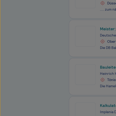
Düss
Meister:
Deutsche
Ober
Bauleit
Heinrich
Tönis
Kalkula
Implenia