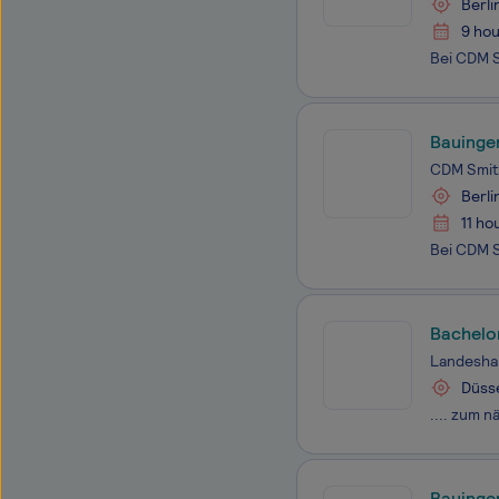
Berli
9 hou
Bauingen
CDM Smit
Berli
11 ho
Landesha
Düss
Bauinge