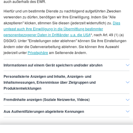
auch außerhalb des EWR.
Alle angezeigten Gehaltsdaten beruhen auf
Hierfür und um bestimmte Dienste zu nachfolgend aufgeführten Zwecken
statistischen Erhebungen durch StepStone. Es sind
verwenden zu dürfen, benötigen wir Ihre Einwilligung. Indem Sie "Alle
Durchschnittswerte und die Angaben können nicht
akzeptieren" klicken, stimmen Sie diesen (jederzeit widerruflich) zu.
Dies
umfasst auch Ihre Einwilligung in die Übermittlung bestimmter
einzelnen Stellenangeboten zugeordnet werden.
personenbezogener Daten in Drittländer, u.a. die USA
*, nach Art. 49 (1) (a)
DSGVO. Unter "Einstellungen oder ablehnen" können Sie Ihre Einstellungen
Gehaltsinformationen
PR
Senior PR-Manager/in
ändern oder die Datenverarbeitung ablehnen. Sie können Ihre Auswahl
jederzeit unter
Privatsphäre
am Seitenende ändern.
Senior PR-Manager/in Bonn
Informationen auf einem Gerät speichern und/oder abrufen
Personalisierte Anzeigen und Inhalte, Anzeigen- und
Finde den Job,
Inhaltsmessungen, Erkenntnisse über Zielgruppen und
Produktentwicklungen
der zu dir passt.
Fremdinhalte anzeigen (Soziale Netzwerke, Videos)
Stepstone
Aus Authentifizierungen abgeleitete Kennungen
Bewerbende