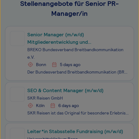
Stellenangebote für Senior PR-
Manager/in
Senior Manager (m/w/d)
Mitgliederentwicklung und
Mitgliederkommunikation
BREKO Bundesverband Breitbandkommunikation
e.V.
Bonn
5 days ago
Der Bundesverband Breitbandkommunikation (BREKO) ist der führende deutsche Telekommunikationsverband. Mit unseren 540 Mitgliedsunternehmen gestalten wir die digitale Zukunft und setzen uns für bestmögliche Rahmenbedingungen für Telekommunikationsunternehmen und Rechenzentrumsbetreiber ein. Unser 25-
SEO & Content Manager (m/w/d)
SKR Reisen GmbH
Köln
6 days ago
SKR Reisen ist das Original für besondere Erlebnisreisen in kleinen Gruppen – weltweit. Wir schenken unseren Gästen außergewöhnliche Reiseerlebnisse und bewirken dadurch ein anhaltend starkes Unternehmenswachstum. Für unser weiteres Wachstum suchen wir zeitnah eine/n SEO & Content Manager (m/w/
Leiter*in Stabsstelle Fundraising (m/w/d)