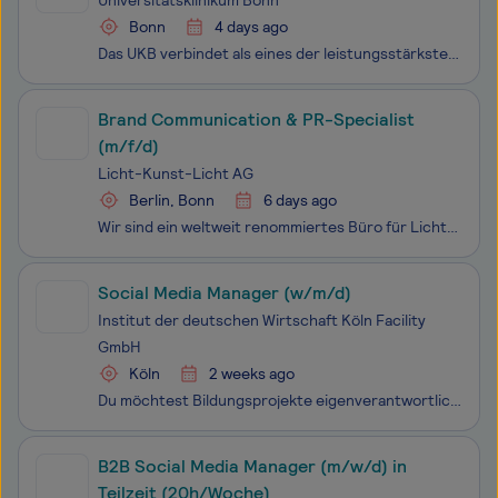
Universitätsklinikum Bonn
Bonn
4 days ago
Das UKB verbindet als eines der leistungsstärksten Universitätsklinika Deutschlands Höchstleistungen in Medizin und Forschung mit exzellenter Lehre. Jährlich werden am UKB über eine halbe Million Patienten ambulant und stationär versorgt. Hier studieren rund 3.500 Menschen Medizin und Zahnmedizin, z
Brand Communication & PR-Specialist
(m/f/d)
Licht-Kunst-Licht AG
Berlin, Bonn
6 days ago
Wir sind ein weltweit renommiertes Büro für Lichtdesign in der Architektur und suchen eine kommunikative Persönlichkeit (Vollzeit/Teilzeit) am Standort Berlin oder Bonn für unser Team.Du hast redaktionelles Gespür, strategisches Denken und einer Leidenschaft für gute Stories, damit unsere Projekte n
Social Media Manager (w/m/d)
Institut der deutschen Wirtschaft Köln Facility
GmbH
Köln
2 weeks ago
Du möchtest Bildungsprojekte eigenverantwortlich steuern und suchst eine Aufgabe mit gesellschaftlicher Relevanz? Bei IW Junior arbeitest du an der Schnittstelle von Wirtschaft und Bildung, koordinierst unterschiedliche Zielgruppen und setzt Projekte verlässlich um. Hierfür suchen wir zum nächstmögl
B2B Social Media Manager (m/w/d) in
Teilzeit (20h/Woche)