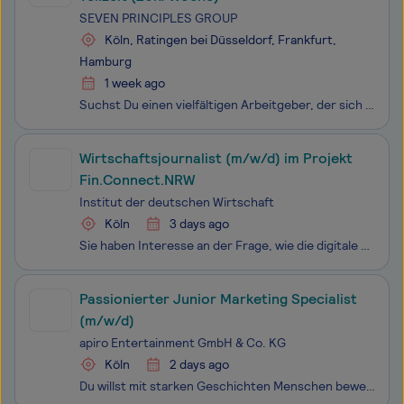
SEVEN PRINCIPLES GROUP
Köln, Ratingen bei Düsseldorf, Frankfurt,
Hamburg
1 week ago
Suchst Du einen vielfältigen Arbeitgeber, der sich um kritische IT-Infrastrukturen, -Systeme und -Anwendungen in Europa kümmert? Dann bist Du bei uns, der SEVEN PRINCIPLES GROUP, genau richtig! Unsere Tochtergesellschaften, Seven Principles Solutions & Consulting GmbH und Seven Principles Mobili
Wirtschaftsjournalist (m/w/d) im Projekt
Fin.Connect.NRW
Institut der deutschen Wirtschaft
Köln
3 days ago
Sie haben Interesse an der Frage, wie die digitale und klimaneutrale Transformation gelingen und finanziert werden kann? Für das Themencluster Internationale Wirtschaftspolitik, Finanz- und Immobilienmärkte suchen wir zum 1. Oktober 2026 bis zum 31. Dezember 2027 in Teilzeit (50%) oder ggf. Vollzeit
Passionierter Junior Marketing Specialist
(m/w/d)
apiro Entertainment GmbH & Co. KG
Köln
2 days ago
Du willst mit starken Geschichten Menschen bewegen und deine ersten Schritte in der Entertainment-Branche machen? Dann bist du bei apiro richtig. apiro Entertainment ist eine junge, sehr dynamische Entertainment-Company. Wir produzieren preisgekrönte Musicals, Theaterstücke und Filme, die Menschen v