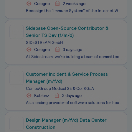
Cologne
2 weeks ago
Redesign the "Immune System" of the Internet When Spotify stops playing, Amazon can't process orders, or a bank's app goes dark - it’s an incident. Behind the scenes, a team of engineers is scrambling to fix it. ilert is the platform they rely on to detect the issue, organize the response, and resol
Sidebase Open-Source Contributor &
Senior TS Dev (f/m/d)
SIDESTREAM GmbH
Cologne
3 days ago
At Sidestream, we’re building a team of committed, explorative and witty individuals who love pushing boundaries while having fun.
Customer Incident & Service Process
Manager (m/f/d)
CompuGroup Medical SE & Co. KGaA
Koblenz
3 days ago
As a leading provider of software solutions for healthcare, we operate in 19 countries and employ nearly 9,000 dedicated professionals. You will work in a dynamic and innovative environment, filled with exciting opportunities. With your commitment and passion, you’ll have the chance to make a lastin
Design Manager (m/f/d) Data Center
Construction