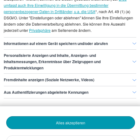
umfasst auch Ihre Einwilligung in die Übermittlung bestimmter
einzelnen Stellenangeboten zugeordnet werden.
personenbezogener Daten in Drittländer, u.a. die USA
*, nach Art. 49 (1) (a)
DSGVO. Unter "Einstellungen oder ablehnen" können Sie Ihre Einstellungen
Gehaltsinformationen
PR
Issue Manager/in
ändern oder die Datenverarbeitung ablehnen. Sie können Ihre Auswahl
jederzeit unter
Privatsphäre
am Seitenende ändern.
Issue Manager/in Bonn
Informationen auf einem Gerät speichern und/oder abrufen
Personalisierte Anzeigen und Inhalte, Anzeigen- und
Finde den Job,
Inhaltsmessungen, Erkenntnisse über Zielgruppen und
Produktentwicklungen
der zu dir passt.
Fremdinhalte anzeigen (Soziale Netzwerke, Videos)
Stepstone
Aus Authentifizierungen abgeleitete Kennungen
Bewerbende
Alles akzeptieren
Arbeitgebende