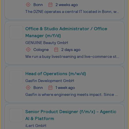
Bonn
2 weeks ago
The DZNE operates a central IT located in Bonn, which provides the central network, server, and storage infrastructure and services for the entire research center distributed across 10 sites, supporting the work of scientists and administration. We operate a virtualization infrastructure with L
Office & Studio Administrator / Office
Manager (m/f/d)
GENUINE Beauty GmbH
Cologne
2 days ago
We run a busy livestreaming and live-commerce studio. We're looking for a hands-on, reliable Office & Studio Administrator to keep the studio and office running smoothly day to day — so our hosts and production team can focus on going live. This is a practical, on-site role for someone organized
Head of Operations (m/w/d)
Gasfin Development GmbH
Bonn
1 week ago
Gasfin is where engineering meets impact. Since 2009, we’ve been building and managing world-class LNG infrastructure projects across the globe—from the drawing board to real-world delivery. Our clients include governments, energy companies, and infrastructure operators, all working toward the same
Senior Product Designer (f/m/x) - Agentic
AI & Platform
iLert GmbH