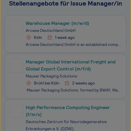
Stellenangebote für Issue Manager/in
Warehouse Manager (m/w/d)
Arcese Deutschland GmbH
Köln
1 week ago
Arcese Deutschland GmbH is an established company in the transport and logistics sector and part of the international Arcese Group. As a 3PL provider, we deliver integrated logistics solutions tailored to our customers’ needs, with a strong focus on quality, efficiency, reliability, and continuous i
Manager Global International Freight and
Global Export Control (m/f/d)
Mauser Packaging Solutions
Brühl bei Köln
2 weeks ago
Mauser Packaging Solutions, formed by BWAY, Mauser Group, NCG and ICS, brings unparalleled packaging performance and innovation to redefine sustainability for customers. From new packaging made from recycled content, to reconditioning, reuse, recycling and professional disposal, we provide cus
High Performance Computing Engineer
(f/m/x)
Deutsches Zentrum für Neurodegenerative
Erkrankungen e.V. (DZNE)