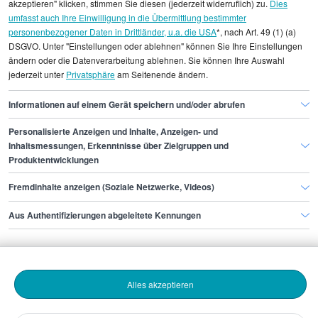
Durchschnittswerte und die Angaben können nicht
akzeptieren" klicken, stimmen Sie diesen (jederzeit widerruflich) zu.
Dies
umfasst auch Ihre Einwilligung in die Übermittlung bestimmter
einzelnen Stellenangeboten zugeordnet werden.
personenbezogener Daten in Drittländer, u.a. die USA
*, nach Art. 49 (1) (a)
DSGVO. Unter "Einstellungen oder ablehnen" können Sie Ihre Einstellungen
Gehaltsinformationen
PR
Senior Media Manager
ändern oder die Datenverarbeitung ablehnen. Sie können Ihre Auswahl
jederzeit unter
Privatsphäre
am Seitenende ändern.
Senior Media Manager Bonn
Informationen auf einem Gerät speichern und/oder abrufen
Personalisierte Anzeigen und Inhalte, Anzeigen- und
Finde den Job,
Inhaltsmessungen, Erkenntnisse über Zielgruppen und
Produktentwicklungen
der zu dir passt.
Fremdinhalte anzeigen (Soziale Netzwerke, Videos)
Stepstone
Aus Authentifizierungen abgeleitete Kennungen
Bewerbende
Alles akzeptieren
Arbeitgebende