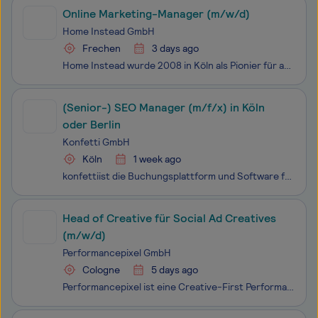
Online Marketing-Manager (m/w/d)
Home Instead GmbH
Frechen
3 days ago
Home Instead wurde 2008 in Köln als Pionier für ambulante Betreuungs- und Pflegeleistungen gegründet. Heute sind wir in Deutschland mit über 180 Standorten in 15 Bundesländern der führende Betreuungs- und Pflegedienst in privater Trägerschaft. Als Vorreiter in der persönlichen Betreuung und Pfl
(Senior-) SEO Manager (m/f/x) in Köln
oder Berlin
Konfetti GmbH
Köln
1 week ago
konfettiist die Buchungsplattform und Software für lokale Workshops. Seit der Gründung im April 2021 haben wir unser Produkt stetig weiterentwickelt und arbeiten nun mit mehr als 2.000 Anbietern zusammen. Insgesamt können wir über 9.000 Kurse in Deutschland, Österreich und online anbieten. Dein next
Head of Creative für Social Ad Creatives
(m/w/d)
Performancepixel GmbH
Cologne
5 days ago
Performancepixel ist eine Creative-First Performance Marketing Agentur im DACH-Raum. Wir entwickeln datengetriebene Ad Creatives, Creative-Strategien und skalierbare Produktionsprozesse für Social Media Ads – vor allem auf Meta, TikTok und YouTube. Wir suchen eine erfahrene kreative Führungspersönli