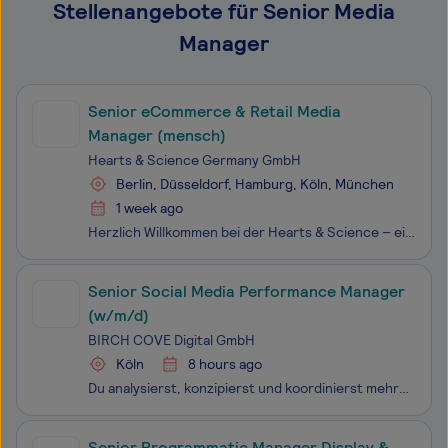
Stellenangebote für Senior Media
Manager
Senior eCommerce & Retail Media
Manager (mensch)
Hearts & Science Germany GmbH
Berlin, Düsseldorf, Hamburg, Köln, München
1 week ago
Herzlich Willkommen bei der Hearts & Science – eine der am schnellsten wachsenden Full-Funnel-Agenturen. An unseren Standorten in Düsseldorf, Hamburg, Berlin, Köln, München und Ludwigsburg lassen mehr als 200 Mitarbeitende Branding und Performance Marketing geschickt miteinander verschmelzen. Du
Senior Social Media Performance Manager
(w/m/d)
BIRCH COVE Digital GmbH
Köln
8 hours ago
Du analysierst, konzipierst und koordinierst mehrere Accounts, unterstützt dein Team bei der täglichen Kampagnenarbeit, vernetzt Paid, Owned und Earned Maßnahmen. Richtig gute Funnel-Konzepte sind genau dein Ding – konzeptionell als auch kreativ setzt du die Messlatte. An unserem Methodenset feilst
Senior Programmatic Manager Display &