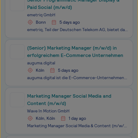
Paid Social (m/w/d)
emetriq GmbH
Bonn
5 days ago
emetriq, Teil der Deutschen Telekom AG, bietet datengetriebene Online-Advertising-Lösungen und setzt sich für fairen Datenzugang als Treibstoff für Innovation und Vielfalt ein. Mit unserer Expertise und Technologiekompetenz steigern wir die Präzision und Relevanz von Online-Werbung. Als Initiatoren
(Senior) Marketing Manager (m/w/d) in
erfolgreichem E-Commerce Unternehmen
auguma.digital
Köln
5 days ago
auguma.digital ist die E-Commerce-Unternehmensgruppe hinter mehreren erfolgreichen digitalen Marken. Von Köln aus entwickeln wir Online-Shops, Produkte und Prozesse weiter — mit dem Ziel, spezialisierte Märkte digital besser zu erschließen und nachhaltiges Wachstum aufzubauen. Unsere Stärken liegen
Marketing Manager Social Media and
Content (m/w/d)
Wave In Motion GmbH
Köln, Köln
1 day ago
Marketing Manager Social Media & Content (m/w/d)Du liebst Social Media, denkst in Geschichten statt in Posts und möchtest Kunden nicht nur betreuen, sondern aktiv bei ihrer Markenentwicklung begleiten? Dann werde Teil der Wave In Motion GmbH.Wir sind der Medien- und Marketingpartner für das deutsche