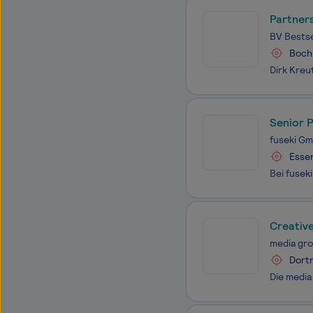
Partner
BV Bestse
Boc
Senior 
fuseki G
Esse
Creative
media gr
Dort