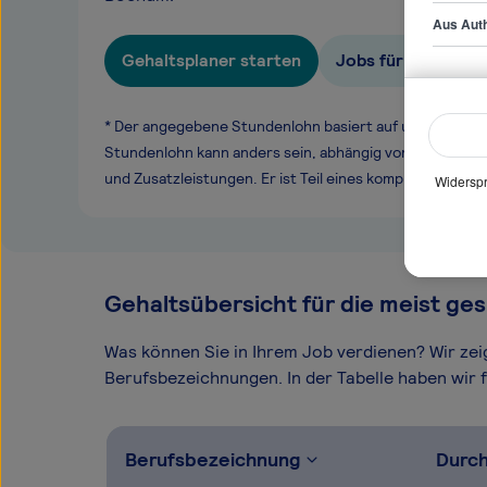
Aus Auth
Gehaltsplaner starten
Jobs für Senior B
* Der angegebene Stundenlohn basiert auf unseren ge
Stundenlohn kann anders sein, abhängig von Überstund
und Zusatzleistungen. Er ist Teil eines komplexen Ver
Widerspr
Gehaltsübersicht für die meist ges
Was können Sie in Ihrem Job verdienen? Wir ze
Berufsbezeichnungen. In der Tabelle haben wir fü
Berufsbezeichnung
Durch