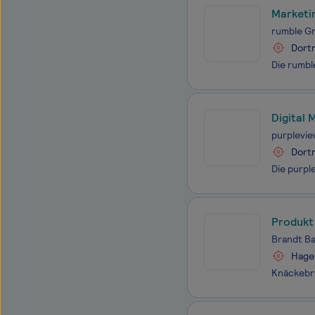
Marketi
rumble G
Dort
Digital
purplevi
Dort
Produkt
Brandt B
Hage