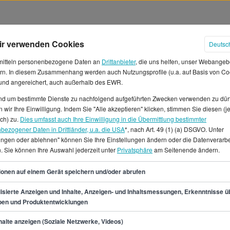
ir verwenden Cookies
Deutsc
mitteln personenbezogene Daten an
Drittanbieter
, die uns helfen, unser Webangeb
rn. In diesem Zusammenhang werden auch Nutzungsprofile (u.a. auf Basis von Co
 und angereichert, auch außerhalb des EWR.
und um bestimmte Dienste zu nachfolgend aufgeführten Zwecken verwenden zu dür
 wir Ihre Einwilligung. Indem Sie "Alle akzeptieren" klicken, stimmen Sie diesen (j
hälter in Bochum
ich) zu.
Dies umfasst auch Ihre Einwilligung in die Übermittlung bestimmter
bezogener Daten in Drittländer, u.a. die USA
*, nach Art. 49 (1) (a) DSGVO. Unter
lungen oder ablehnen" können Sie Ihre Einstellungen ändern oder die Datenverarb
ein durchschnittliches
. Sie können Ihre Auswahl jederzeit unter
Privatsphäre
am Seitenende ändern.
t von ca. 5.425 € erwarten.
ie Gehaltsspanne als Senior
65
ionen auf einem Gerät speichern und/oder abrufen
00 €.In Bochum gibt es für
ne.de 28 verfügbare
isierte Anzeigen und Inhalte, Anzeigen- und Inhaltsmessungen, Erkenntnisse ü
pen und Produktentwicklungen
en Vollzeit- und Teilzeitjobs,
enior Brand Manager in
min.
57.200
€
alte anzeigen (Soziale Netzwerke, Videos)