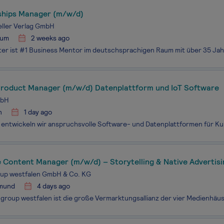
ships Manager (m/w/d)
ller Verlag GmbH
hum
2 weeks ago
Product Manager (m/w/d) Datenplattform und IoT Software
mbH
n
1 day ago
 Content Manager (m/w/d) – Storytelling & Native Advertisi
oup westfalen GmbH & Co. KG
mund
4 days ago