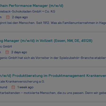
Chain Performance Manager (m/w/d)
wieback-Schokoladen GmbH + Co. KG
n
2 days ago
g Manager (m/w/d) in Vollzeit (Essen, NW, DE, 45128)
ic GmbH
n
2 days ago
(m/w/d) Produktberatung im Produktmanagement Krankenve
ale Krankenversicherung a.G.
mund
1 week ago