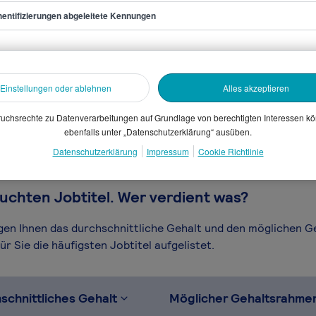
entifizierungen abgeleitete Kennungen
rand Manager
sammelten Daten. Dein
Einstellungen oder ablehnen
Alles akzeptieren
en, Branche, Selbstständigkeit
gütungssystems.
uchsrechte zu Datenverarbeitungen auf Grundlage von berechtigten Interessen k
ebenfalls unter „Datenschutzerklärung“ ausüben.
Datenschutzerklärung
Impressum
Cookie Richtlinie
uchten Jobtitel. Wer verdient was?
igen Ihnen das durchschnittliche Gehalt und den möglichen 
r Sie die häufigsten Jobtitel aufgelistet.
schnittliches Gehalt
Möglicher Gehaltsrahme