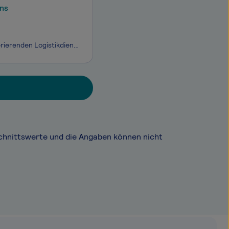
ns
Willkommen bei Rhenus!Die Rhenus Gruppe ist einer der führenden, weltweit operierenden Logistikdienstleister. Entlang der gesamten Supply Chain bieten wir maßgeschneiderte Lösungen für Unternehmen aus den unterschiedlichsten Branchen. Von multimodalen Transporten bis zur perfekten Lagerung, vom reib
chnittswerte und die Angaben können nicht