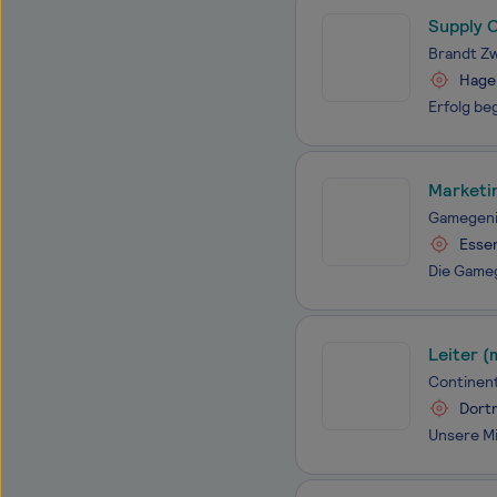
Supply 
Brandt Z
Hage
Marketin
Gamegen
Esse
Leiter 
Continent
Dort