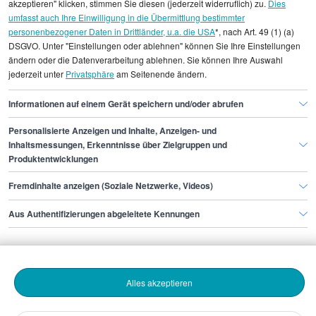
einzelnen Stellenangeboten zugeordnet werden.
akzeptieren" klicken, stimmen Sie diesen (jederzeit widerruflich) zu.
Dies
umfasst auch Ihre Einwilligung in die Übermittlung bestimmter
personenbezogener Daten in Drittländer, u.a. die USA
*, nach Art. 49 (1) (a)
Gehaltsinformationen
Marketing
DSGVO. Unter "Einstellungen oder ablehnen" können Sie Ihre Einstellungen
Brand Marketing Manager
ändern oder die Datenverarbeitung ablehnen. Sie können Ihre Auswahl
jederzeit unter
Privatsphäre
am Seitenende ändern.
Brand Marketing Manager Bochum
Informationen auf einem Gerät speichern und/oder abrufen
Personalisierte Anzeigen und Inhalte, Anzeigen- und
Finde den Job,
Inhaltsmessungen, Erkenntnisse über Zielgruppen und
Produktentwicklungen
der zu dir passt.
Fremdinhalte anzeigen (Soziale Netzwerke, Videos)
Stepstone
Aus Authentifizierungen abgeleitete Kennungen
Bewerbende
Alles akzeptieren
Arbeitgebende