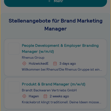
Mehr
Stellenangebote für Brand Marketing
Manager
People Development & Employer Branding
Manager (w/m/d)
Rhenus Group
HolzwickedE
3 days ago
Willkommen bei Rhenus!Die Rhenus Gruppe ist einer der führenden, weltweit operierenden Logistikdienstleister. Entlang der gesamten Supply Chain bieten wir maßgeschneiderte Lösungen für Unternehmen aus den unterschiedlichsten Branchen. Von multimodalen Transporten bis zur perfekten Lagerung, vom reib
Produkt & Brand Manager (m/w/d)
Brandt Backwaren Vertriebs GmbH
Hagen
2 weeks ago
Knäckebrot klingt traditionell. Deine Ideen müssen es nicht sein. Als Teil der Brandt-Gruppe zählt die BURGER Knäcke GmbH + Co. KG zu den führenden Knäckebrotherstellern Europas. Seit Generationen stehen wir für Qualität und Backkompetenz. Gleichzeitig arbeiten wir jeden Tag daran, unsere Marken und