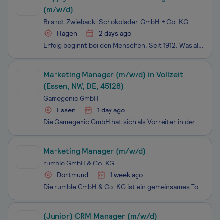
(m/w/d)
Brandt Zwieback-Schokoladen GmbH + Co. KG
Hagen
2 days ago
Erfolg beginnt bei den Menschen. Seit 1912. Was als Familienunternehmen in Hagen begann, ist heute eine erfolgreiche Unternehmensgruppe mit starken Marken in den Bereichen Zwieback, Schokolade und Knäckebrot. Trotz unseres Wachstums sind unsere Werte dieselben geblieben: Qualität, Verlässlichkeit un
Marketing Manager (m/w/d) in Vollzeit
(Essen, NW, DE, 45128)
Gamegenic GmbH
Essen
1 day ago
Die Gamegenic GmbH hat sich als Vorreiter in der Spielzubehör-Branche etabliert, indem wir Spieler weltweit mit innovativen und einzigartigen Ideen von herausragender Qualität begeistern. Dank unseres hochkreativen Teams setzen wir auf Trend-Setting-Ideen von bestechender Qualität und Liebe zum Deta
Marketing Manager (m/w/d)
rumble GmbH & Co. KG
Dortmund
1 week ago
Die rumble GmbH & Co. KG ist ein gemeinsames Tochterunternehmen von Lensing Media, Medienhaus Bauer, rubens und temmingmedia. Wir sind wesentlicher Bestandteil der vier Mutterhäuser. Wir bündeln unsere digitalen Kompetenzen aus Marketing, Sales, Product Development, Data und Tech und transformie
(Junior) CRM Manager (m/w/d)