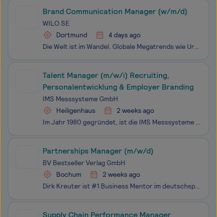
Brand Communication Manager (w/m/d)
WILO SE
Dortmund
4 days ago
Die Welt ist im Wandel. Globale Megatrends wie Urbanisierung, Wasserknappheit und Klimawandel erfordern neue Ideen, Perspektiven und Wege – die Wilo Group beschreitet sie. Unser Leitsatz: Pioneering for You. Gegründet und ansässig in Dortmund, sind wir ein multinationaler Technologiekonzern und Pion
Talent Manager (m/w/i) Recruiting,
Personalentwicklung & Employer Branding
IMS Messsysteme GmbH
Heiligenhaus
2 weeks ago
Im Jahr 1980 gegründet, ist die IMS Messsysteme GmbH heute der Weltmarktführer für Röntgen-, Isotopen- und optische Messsysteme mit Hauptsitz in Heiligenhaus (NRW) sowie Niederlassungen rund um den Globus. Weltweit vertrauen die Top 20 der größten Stahl- und Aluminiumhersteller unseren innovativen,
Partnerships Manager (m/w/d)
BV Bestseller Verlag GmbH
Bochum
2 weeks ago
Dirk Kreuter ist #1 Business Mentor im deutschsprachigen Raum mit über 35 Jahren Erfahrung im Vertrieb. Er entwickelt praxisorientierte Trainings- und Weiterbildungsformate für Unternehmen und Selbstständige mit Fokus auf strukturierte Verkaufsprozesse und nachhaltiges Wachstum. Wenn auch du unseren
Supply Chain Performance Manager