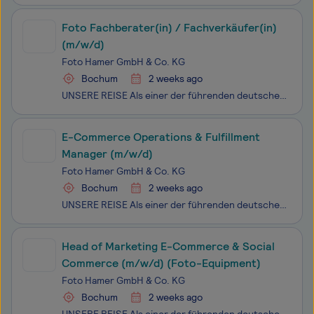
Foto Fachberater(in) / Fachverkäufer(in)
(m/w/d)
Foto Hamer GmbH & Co. KG
Bochum
2 weeks ago
UNSERE REISE Als einer der führenden deutschen Onlineshops für Fotografie-Enthusiasten geht FOTO HAMER immer wieder neue innovative Wege. Gegründet als Familienunternehmen im Jahr 1910 verpflichten wir uns der Innovation, anstelle der Tradition. 100% Forward Thinking, 100% Persönlichkeit, 100% Werts
E-Commerce Operations & Fulfillment
Manager (m/w/d)
Foto Hamer GmbH & Co. KG
Bochum
2 weeks ago
UNSERE REISE Als einer der führenden deutschen Onlineshops für Fotografie-Enthusiasten geht FOTO HAMER immer wieder neue innovative Wege. Wir sind unverändert ein Familienunternehmen seit dem Jahr 1910 und verpflichten wir uns der Innovation, anstelle der Tradition. 100% Forward Thinking, 100% Per
Head of Marketing E-Commerce & Social
Commerce (m/w/d) (Foto-Equipment)
Foto Hamer GmbH & Co. KG
Bochum
2 weeks ago