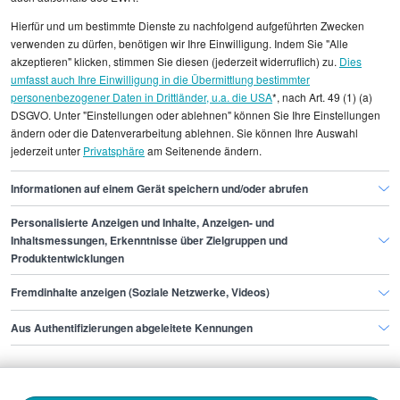
Alle angezeigten Gehaltsdaten beruhen auf
Hierfür und um bestimmte Dienste zu nachfolgend aufgeführten Zwecken
statistischen Erhebungen durch StepStone. Es sind
verwenden zu dürfen, benötigen wir Ihre Einwilligung. Indem Sie "Alle
Durchschnittswerte und die Angaben können nicht
akzeptieren" klicken, stimmen Sie diesen (jederzeit widerruflich) zu.
Dies
umfasst auch Ihre Einwilligung in die Übermittlung bestimmter
einzelnen Stellenangeboten zugeordnet werden.
personenbezogener Daten in Drittländer, u.a. die USA
*, nach Art. 49 (1) (a)
DSGVO. Unter "Einstellungen oder ablehnen" können Sie Ihre Einstellungen
Gehaltsinformationen
Marketing
ändern oder die Datenverarbeitung ablehnen. Sie können Ihre Auswahl
jederzeit unter
Privatsphäre
am Seitenende ändern.
Brand Ambassador
Brand Ambassador Bochum
Informationen auf einem Gerät speichern und/oder abrufen
Personalisierte Anzeigen und Inhalte, Anzeigen- und
Finde den Job,
Inhaltsmessungen, Erkenntnisse über Zielgruppen und
Produktentwicklungen
der zu dir passt.
Fremdinhalte anzeigen (Soziale Netzwerke, Videos)
Stepstone
Aus Authentifizierungen abgeleitete Kennungen
Bewerbende