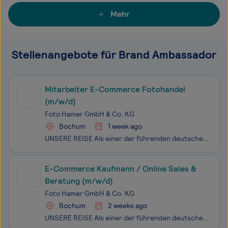
Mehr
Stellenangebote für Brand Ambassador
Mitarbeiter E-Commerce Fotohandel
(m/w/d)
Foto Hamer GmbH & Co. KG
Bochum
1 week ago
UNSERE REISE Als einer der führenden deutschen Onlineshops für Fotografie-Enthusiasten geht FOTO HAMER immer wieder neue innovative Wege. Wir sind unverändert ein Familienunternehmen seit dem Jahr 1910 und verpflichten wir uns der Innovation, anstelle der Tradition. 100% Forward Thinking, 100% Per
E-Commerce Kaufmann / Online Sales &
Beratung (m/w/d)
Foto Hamer GmbH & Co. KG
Bochum
2 weeks ago
UNSERE REISE Als einer der führenden deutschen Onlineshops für Fotografie-Enthusiasten geht FOTO HAMER immer wieder neue innovative Wege. Gegründet als Familienunternehmen im Jahr 1910 verpflichten wir uns der Innovation, anstelle der Tradition. 100% Forward Thinking, 100% Persönlichkeit, 100% Werts