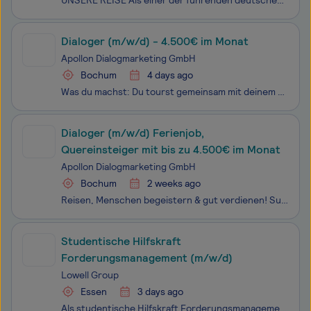
UNSERE REISE Als einer der führenden deutschen Onlineshops für Fotografie-Enthusiasten geht FOTO HAMER immer wieder neue innovative Wege. Wir sind unverändert ein Familienunternehmen seit dem Jahr 1910 und verpflichten wir uns der Innovation, anstelle der Tradition. 100% Forward Thinking, 100% Pe
Dialoger (m/w/d) - 4.500€ im Monat
Apollon Dialogmarketing GmbH
Bochum
4 days ago
Was du machst: Du tourst gemeinsam mit deinem Team durch verschiedene Städte in Deutschland Du sprichst vor Ort mit Passantinnen über die Arbeit namhafter NGOs. Dein Ziel: Menschen für Themen wie Menschenrechte, Umwelt- und Klimaschutz oder humanitäre Hilfe zu begeistern Die Mens
Dialoger (m/w/d) Ferienjob,
Quereinsteiger mit bis zu 4.500€ im Monat
Apollon Dialogmarketing GmbH
Bochum
2 weeks ago
Reisen, Menschen begeistern & gut verdienen! Suchst du einen abwechslungsreichen Job mit Sinn, der wirklich was bewegt?Du willst sofort starten, was Gutes tun, dabei gutes Geld verdienen und quer durchs Land reisen? Dann lies unbedingt weiter!
Studentische Hilfskraft
Forderungsmanagement (m/w/d)
Lowell Group
Essen
3 days ago
Als studentische Hilfskraft Forderungsmanagement (m/w/d) unterstützt Du unser Team bei der Bearbeitung offener Forderungen und erhältst spannende Einblicke in das Forderungsmanagement. Du übernimmst administrative und kommunikative Aufgaben, arbeitest mit unterschiedlichen Ansprechpartner:innen zusa