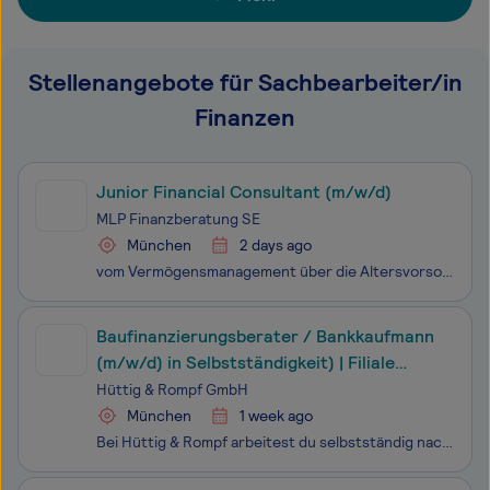
Stellenangebote für Sachbearbeiter/in
Finanzen
Junior Financial Consultant (m/w/d)
MLP Finanzberatung SE
München
2 days ago
vom Vermögensmanagement über die Altersvorsorge bis zu Versicherungen. Unser Erfolgskonzept: Wir beraten auf Augenhöhe. Unsere Privat- und Firmenkunden profitieren dabei von höchster Produktqualität, fairen Konditionen und intelligenten Lösungen. Wir MLPler unterstützen uns gegenseitig und haben Fr
Baufinanzierungsberater / Bankkaufmann
(m/w/d) in Selbstständigkeit) | Filiale
München
Hüttig & Rompf GmbH
München
1 week ago
Bei Hüttig & Rompf arbeitest du selbstständig nach § 84 HGB – aber mit echtem Rückhalt:Du profitierst von einer starken Marke und einem gewachsenen Netzwerk in der Immobilienwirtschaft. Deine Kund*innen kommen aus dem Empfehlungsgeschäft – direkt über unsere langjährigen Partner wie Makler, Baut