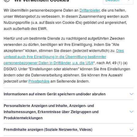
Wir übermitteln personenbezogene Daten an
Drittanbieter
, die uns helfen,
unser Webangebot zu verbessern. In diesem Zusammenhang werden auch
Nutzungsprofile (u.a. auf Basis von Cookie-IDs) gebildet und angereichert,
Alle angezeigten Gehaltsdaten beruhen auf
auch außerhalb des EWR.
statistischen Erhebungen durch StepStone. Es sind
Hierfür und um bestimmte Dienste zu nachfolgend aufgeführten Zwecken
Durchschnittswerte und die Angaben können nicht
verwenden zu dürfen, benötigen wir Ihre Einwilligung. Indem Sie "Alle
einzelnen Stellenangeboten zugeordnet werden.
akzeptieren" klicken, stimmen Sie diesen (jederzeit widerruflich) zu.
Dies
umfasst auch Ihre Einwilligung in die Übermittlung bestimmter
personenbezogener Daten in Drittländer, u.a. die USA
*, nach Art. 49 (1) (a)
Gehaltsinformationen
Finanzen
DSGVO. Unter "Einstellungen oder ablehnen" können Sie Ihre Einstellungen
Sachbearbeiter/in Finanzen
ändern oder die Datenverarbeitung ablehnen. Sie können Ihre Auswahl
jederzeit unter
Privatsphäre
am Seitenende ändern.
Sachbearbeiter/in Finanzen München
Informationen auf einem Gerät speichern und/oder abrufen
Personalisierte Anzeigen und Inhalte, Anzeigen- und
Finde den Job,
Inhaltsmessungen, Erkenntnisse über Zielgruppen und
Produktentwicklungen
der zu dir passt.
Fremdinhalte anzeigen (Soziale Netzwerke, Videos)