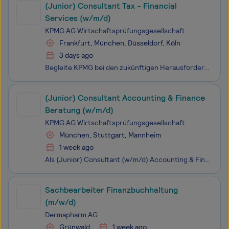
(Junior) Consultant Tax - Financial
Services (w/m/d)
KPMG AG Wirtschaftsprüfungsgesellschaft
Frankfurt, München, Düsseldorf, Köln
3 days ago
Begleite KPMG bei den zukünftigen Herausforderungen unserer Kundi:nnen. Begeistere auch Du Dich für die Vielfalt unserer Fragestellungen - und mach gemeinsam mit uns den Unterschied. Unterstütze gemeinsam mit Deinem Team aus dem Bereich Financial Services Tax die steuerliche Beratung nationaler und
(Junior) Consultant Accounting & Finance
Beratung (w/m/d)
KPMG AG Wirtschaftsprüfungsgesellschaft
München, Stuttgart, Mannheim
1 week ago
Als (Junior) Consultant (w/m/d) Accounting & Finance Beratung berätst Du unsere nationalen und internationalen Kunden und Kundinnen bei komplexen Accounting- und Kapitalmarktprojekten sowie bei der Optimierung ihres Finanz- und Rechnungswesens.
Sachbearbeiter Finanzbuchhaltung
(m/w/d)
Dermapharm AG
Grünwald
1 week ago