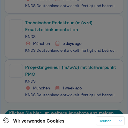
KNDS Deutschland entwickelt, fertigt und betreut als Systemhaus ein breit gestreutes Produktportfolio. Dazu zählen Kampfpanzer, hochgeschützte Radfahrzeuge, Artilleriesysteme, Militärbrücken, Kundenservice sowie Ausbildungslösungen. Als Teil der KNDS-Gruppe stehen wir für den Beginn der Konsolidieru
Technischer Redakteur (m/w/d)
Ersatzteildokumentation
KNDS
München
5 days ago
KNDS Deutschland entwickelt, fertigt und betreut als Systemhaus ein breit gestreutes Produktportfolio. Dazu zählen Kampfpanzer, hochgeschützte Radfahrzeuge, Artilleriesysteme, Militärbrücken, Kundenservice sowie Ausbildungslösungen. Als Teil der KNDS-Gruppe stehen wir für den Beginn der Konsolidieru
Projektingenieur (m/w/d) mit Schwerpunkt
PMO
KNDS
München
1 week ago
KNDS Deutschland entwickelt, fertigt und betreut als Systemhaus ein breit gestreutes Produktportfolio. Dazu zählen Kampfpanzer, hochgeschützte Radfahrzeuge, Artilleriesysteme, Militärbrücken, Kundenservice sowie Ausbildungslösungen. Als Teil der KNDS-Gruppe stehen wir für den Beginn der Konsolidieru
Klicken Sie hier, um weitere Angebote anzuzeigen
Wir verwenden Cookies
Deutsch