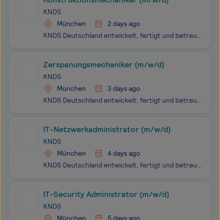
KNDS
München
2 days ago
KNDS Deutschland entwickelt, fertigt und betreut als Systemhaus ein breit gestreutes Produktportfolio. Dazu zählen Kampfpanzer, hochgeschützte Radfahrzeuge, Artilleriesysteme, Militärbrücken, Kundenservice sowie Ausbildungslösungen. Als Teil der KNDS-Gruppe stehen wir für den Beginn der Konsolidieru
Zerspanungsmechaniker (m/w/d)
KNDS
München
3 days ago
KNDS Deutschland entwickelt, fertigt und betreut als Systemhaus ein breit gestreutes Produktportfolio. Dazu zählen Kampfpanzer, hochgeschützte Radfahrzeuge, Artilleriesysteme, Militärbrücken, Kundenservice sowie Ausbildungslösungen. Als Teil der KNDS-Gruppe stehen wir für den Beginn der Konsolidieru
IT-Netzwerkadministrator (m/w/d)
KNDS
München
4 days ago
KNDS Deutschland entwickelt, fertigt und betreut als Systemhaus ein breit gestreutes Produktportfolio. Dazu zählen Kampfpanzer, hochgeschützte Radfahrzeuge, Artilleriesysteme, Militärbrücken, Kundenservice sowie Ausbildungslösungen. Als Teil der KNDS-Gruppe stehen wir für den Beginn der Konsolidieru
IT-Security Administrator (m/w/d)
KNDS
München
5 days ago