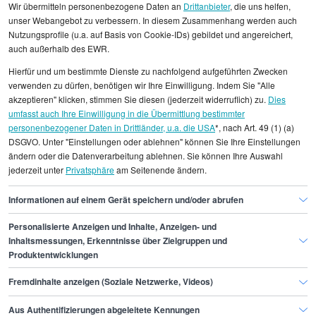
Wir übermitteln personenbezogene Daten an
Drittanbieter
, die uns helfen,
unser Webangebot zu verbessern. In diesem Zusammenhang werden auch
Nutzungsprofile (u.a. auf Basis von Cookie-IDs) gebildet und angereichert,
Alle angezeigten Gehaltsdaten beruhen auf
auch außerhalb des EWR.
statistischen Erhebungen durch StepStone. Es sind
Hierfür und um bestimmte Dienste zu nachfolgend aufgeführten Zwecken
Durchschnittswerte und die Angaben können nicht
verwenden zu dürfen, benötigen wir Ihre Einwilligung. Indem Sie "Alle
einzelnen Stellenangeboten zugeordnet werden.
akzeptieren" klicken, stimmen Sie diesen (jederzeit widerruflich) zu.
Dies
umfasst auch Ihre Einwilligung in die Übermittlung bestimmter
personenbezogener Daten in Drittländer, u.a. die USA
*, nach Art. 49 (1) (a)
Gehaltsinformationen
Finanzen
DSGVO. Unter "Einstellungen oder ablehnen" können Sie Ihre Einstellungen
Mitarbeiter/in Konsolidierung
ändern oder die Datenverarbeitung ablehnen. Sie können Ihre Auswahl
jederzeit unter
Privatsphäre
am Seitenende ändern.
Mitarbeiter/in Konsolidierung München
Informationen auf einem Gerät speichern und/oder abrufen
Personalisierte Anzeigen und Inhalte, Anzeigen- und
Finde den Job,
Inhaltsmessungen, Erkenntnisse über Zielgruppen und
Produktentwicklungen
der zu dir passt.
Fremdinhalte anzeigen (Soziale Netzwerke, Videos)
Stepstone
Aus Authentifizierungen abgeleitete Kennungen