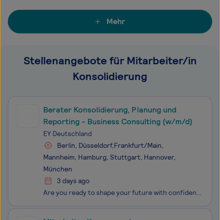
Mehr
Stellenangebote für Mitarbeiter/in
Konsolidierung
Berater Konsolidierung, Planung und
Reporting - Business Consulting (w/m/d)
EY Deutschland
Berlin, Düsseldorf,Frankfurt/Main,
Mannheim, Hamburg, Stuttgart, Hannover,
München
3 days ago
Are you ready to shape your future with confidence?Gemeinsam die Welt jeden Tag ein bisschen besser machen. Für diesen Anspruch setzen wir bei EY alles in Bewegung und gehen als Team „all in". Schließlich haben wir ein klares Ziel vor Augen: nachhaltigen Wert und Wachstum zu schaffen - für unsere Ma