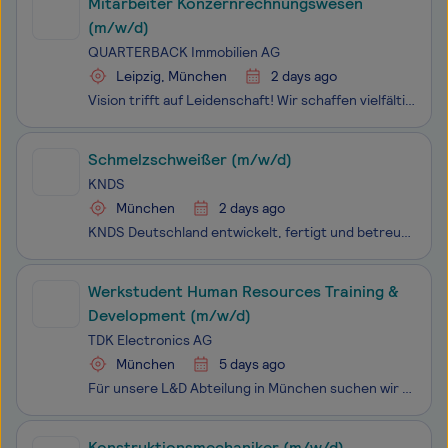
Mitarbeiter Konzernrechnungswesen
(m/w/d)
QUARTERBACK Immobilien AG
Leipzig, München
2 days ago
Vision trifft auf Leidenschaft! Wir schaffen vielfältige, spannende und vor allem zukunftsträchtige Bauprojekte. Die QUARTERBACK Immobilien AG ist ein bundesweit tätiger, deutscher Projektentwickler und zählt zu den größten Projektentwicklern in Deutschland. Das Leipziger Unternehmen beschäftig
Schmelzschweißer (m/w/d)
KNDS
München
2 days ago
KNDS Deutschland entwickelt, fertigt und betreut als Systemhaus ein breit gestreutes Produktportfolio. Dazu zählen Kampfpanzer, hochgeschützte Radfahrzeuge, Artilleriesysteme, Militärbrücken, Kundenservice sowie Ausbildungslösungen. Als Teil der KNDS-Gruppe stehen wir für den Beginn der Konsolidieru
Werkstudent Human Resources Training &
Development (m/w/d)
TDK Electronics AG
München
5 days ago
Für unsere L&D Abteilung in München suchen wir ab sofort einen Werkstudent Human Resources Training & Development (m/w/d).
Konstruktionsmechaniker (m/w/d)