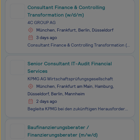
Consultant Finance & Controlling
Transformation (w/d/m)
4C GROUP AG
München, Frankfurt, Berlin, Düsseldorf
3 days ago
Consultant Finance & Controlling Transformation (w/d/m) München, Berlin, Frankfurt und Düsseldorf Reisebereitschaft: 4 Tage pro Woche Echt im Miteinander. Stark in der Wirkung. Starte deine Karriere dort, wo Finance, Digitalisierung und Beratung zusammenkommen. Hier beschäftigst du di
Senior Consultant IT-Audit Financial
Services
KPMG AG Wirtschaftsprüfungsgesellschaft
München, Frankfurt am Main, Hamburg,
Düsseldorf, Berlin, Mannheim
2 days ago
Begleite KPMG bei den zukünftigen Herausforderungen unserer Kunden und Kundinnen. Begeistere auch Du Dich für die Vielfalt unserer Fragestellungen - und mach gemeinsam mit uns den Unterschied. Prüfe gemeinsam mit Deinem Team aus dem Bereich Financial Services Audit Jahres- und Konzernabschlüss
Baufinanzierungsberater /
Finanzierungsberater (m/w/d)