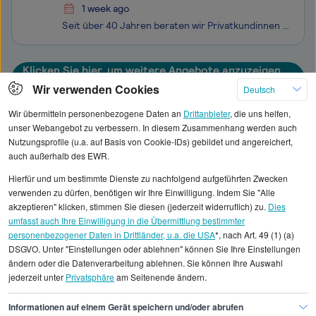
1 week ago
Seit über 40 Jahren beraten wir Privatkundinnen und Privatkunden sowie Firmenkunden im Bereich Finanzen und Versicherungen. Wir stellen die Träume und Pläne unserer Kundinnen und Kunden in den Mittelpunkt und erarbeiten gemeinsam einen persönlichen Finanzplan - abgestimmt auf alle Facetten des Leben
Klicken Sie hier, um weitere Angebote anzuzeigen
Wir verwenden Cookies
Deutsch
Wir übermitteln personenbezogene Daten an
Drittanbieter
, die uns helfen,
unser Webangebot zu verbessern. In diesem Zusammenhang werden auch
Nutzungsprofile (u.a. auf Basis von Cookie-IDs) gebildet und angereichert,
Alle angezeigten Gehaltsdaten beruhen auf
auch außerhalb des EWR.
statistischen Erhebungen durch StepStone. Es sind
Hierfür und um bestimmte Dienste zu nachfolgend aufgeführten Zwecken
Durchschnittswerte und die Angaben können nicht
verwenden zu dürfen, benötigen wir Ihre Einwilligung. Indem Sie "Alle
einzelnen Stellenangeboten zugeordnet werden.
akzeptieren" klicken, stimmen Sie diesen (jederzeit widerruflich) zu.
Dies
umfasst auch Ihre Einwilligung in die Übermittlung bestimmter
personenbezogener Daten in Drittländer, u.a. die USA
*, nach Art. 49 (1) (a)
Gehaltsinformationen
Finanzen
DSGVO. Unter "Einstellungen oder ablehnen" können Sie Ihre Einstellungen
Fachwirt/in Finanzberatung
ändern oder die Datenverarbeitung ablehnen. Sie können Ihre Auswahl
jederzeit unter
Privatsphäre
am Seitenende ändern.
Fachwirt/in Finanzberatung München
Informationen auf einem Gerät speichern und/oder abrufen