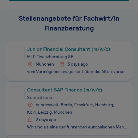
Stellenangebote für Fachwirt/in
Finanzberatung
Junior Financial Consultant (m/w/d)
MLP Finanzberatung SE
München
5 days ago
vom Vermögensmanagement über die Altersvorsorge bis zu Versicherungen. Unser Erfolgskonzept: Wir beraten auf Augenhöhe. Unsere Privat- und Firmenkunden profitieren dabei von höchster Produktqualität, fairen Konditionen und intelligenten Lösungen. Wir MLPler unterstützen uns gegenseitig und haben Fr
Consultant SAP Finance (m/w/d)
Sopra Steria
bundesweit, Berlin, Frankfurt, Hamburg,
Köln, Leipzig, München
2 days ago
Wir sind als eine der führenden europäischen Management- und Technologieberatungen ein echter Tech-Player. Wir sehen uns als Vordenker*innen, handeln und denken strategisch, entwickeln mit unseren Kunden maßgeschneiderte Lösungen, sowie präzise Prozesse und implementieren innovative Technologien. We