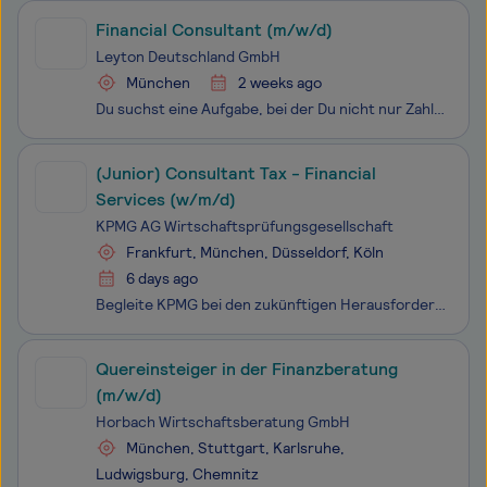
Financial Consultant (m/w/d)
Leyton Deutschland GmbH
München
2 weeks ago
Du suchst eine Aufgabe, bei der Du nicht nur Zahlen bewegst, sondern echten Mehrwert schaffst – mit Verantwortung für eigene Projekte und direktem Einfluss auf den Erfolg unserer Kunden? Dann gestalte mit uns die Zukunft innovativer Unternehmen. Deine Mission bei Leyton Mit über 3.000 Mitarbeiten
(Junior) Consultant Tax - Financial
Services (w/m/d)
KPMG AG Wirtschaftsprüfungsgesellschaft
Frankfurt, München, Düsseldorf, Köln
6 days ago
Begleite KPMG bei den zukünftigen Herausforderungen unserer Kundi:nnen. Begeistere auch Du Dich für die Vielfalt unserer Fragestellungen - und mach gemeinsam mit uns den Unterschied. Unterstütze gemeinsam mit Deinem Team aus dem Bereich Financial Services Tax die steuerliche Beratung nationaler und
Quereinsteiger in der Finanzberatung
(m/w/d)
Horbach Wirtschaftsberatung GmbH
München, Stuttgart, Karlsruhe,
Ludwigsburg, Chemnitz