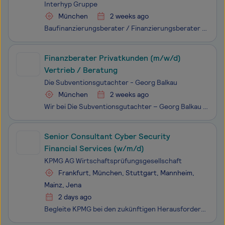
Interhyp Gruppe
München
2 weeks ago
Baufinanzierungsberater / Finanzierungsberater – München (m/w/d) Unser Antrieb ist es, Träume zu erfüllen. Für unsere Kund*innen den vom eigenen Zuhause und für unsere Mitarbei­tenden den Traum vom beruflichen Zuhause. Genau diese Leidenschaft hat uns zum größten Vermittler von privaten Bau­finan­zi
Finanzberater Privatkunden (m/w/d)
Vertrieb / Beratung
Die Subventionsgutachter - Georg Balkau
München
2 weeks ago
Wir bei Die Subventionsgutachter – Georg Balkau beraten Privatkunden ganzheitlich in allen Fragen rund um ihre Finanzen. Unser Ziel: Wir helfen unseren Kunden, jährlich durchschnittlich 1.400 € an staatlichen Förderungen und Subventionen zu sichern und ihre finanzielle Zukunft optimal zu gestalten.
Senior Consultant Cyber Security
Financial Services (w/m/d)
KPMG AG Wirtschaftsprüfungsgesellschaft
Frankfurt, München, Stuttgart, Mannheim,
Mainz, Jena
2 days ago
Begleite KPMG bei den zukünftigen Herausforderungen unserer Kunden und Kundinnen. Begeistere auch Du Dich für die Vielfalt unserer Fragestellungen - und mach gemeinsam mit uns den Unterschied. Als Senior Consultant in dem Bereich Financial Services Technology- und Enabling Services berätst