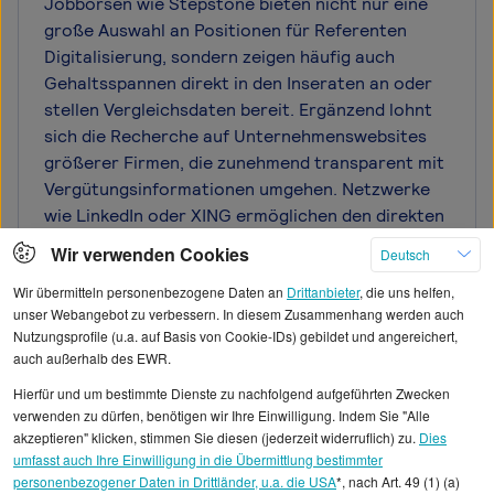
Jobbörsen wie Stepstone bieten nicht nur eine
große Auswahl an Positionen für Referenten
Digitalisierung, sondern zeigen häufig auch
Gehaltsspannen direkt in den Inseraten an oder
stellen Vergleichsdaten bereit. Ergänzend lohnt
sich die Recherche auf Unternehmenswebsites
größerer Firmen, die zunehmend transparent mit
Vergütungsinformationen umgehen. Netzwerke
wie LinkedIn oder XING ermöglichen den direkten
Austausch mit anderen Referenten
Wir verwenden Cookies
Deutsch
Digitalisierung über realistische Gehälter.
Wir übermitteln personenbezogene Daten an
Drittanbieter
, die uns helfen,
Branchenspezifische Fachportale und
unser Webangebot zu verbessern. In diesem Zusammenhang werden auch
Digitalisierungs-Communities bieten ebenfalls
Nutzungsprofile (u.a. auf Basis von Cookie-IDs) gebildet und angereichert,
wertvolle Einblicke. Bei der Stellensuche sollten
auch außerhalb des EWR.
Referenten Digitalisierung gezielt nach Angaben
Hierfür und um bestimmte Dienste zu nachfolgend aufgeführten Zwecken
zu Gehaltsrahmen, Zusatzleistungen und
verwenden zu dürfen, benötigen wir Ihre Einwilligung. Indem Sie "Alle
Entwicklungsmöglichkeiten Ausschau halten. Ein
akzeptieren" klicken, stimmen Sie diesen (jederzeit widerruflich) zu.
Dies
Vergleich mehrerer Quellen hilft, ein realistisches
umfasst auch Ihre Einwilligung in die Übermittlung bestimmter
Bild der Vergütungslandschaft zu erhalten und
personenbezogener Daten in Drittländer, u.a. die USA
*, nach Art. 49 (1) (a)