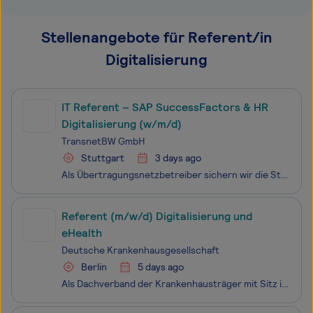
Stellenangebote für Referent/in
Digitalisierung
IT Referent – SAP SuccessFactors & HR
Digitalisierung (w/m/d)
TransnetBW GmbH
Stuttgart
3 days ago
Als Übertragungsnetzbetreiber sichern wir die Stromversorgung für rund elf Millionen Menschen in Baden-Württemberg. Wir schaffen die Infrastruktur für die Energiewende, indem wir das Höchstspannungsnetz instand halten, optimieren und bedarfsgerecht ausbauen. Mit unserem Netz machen wir das Land nich
Referent (m/w/d) Digitalisierung und
eHealth
Deutsche Krankenhausgesellschaft
Berlin
5 days ago
Als Dachverband der Krankenhausträger mit Sitz in Berlin vertreten wir bundesweit sowie auf europäischer und internationaler Ebene die Interessen der deutschen Krankenhausträger und deren Verbände. WIR SIND DIE STIMME DER KRANKENHÄUSER Wir suchen Sie zum nächstmöglichen Zeitpunkt in Vollzeit (39,0 S