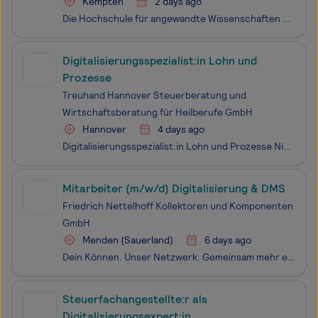
Kempten
2 days ago
Die Hochschule für angewandte Wissenschaften Kempten sucht für das Bayerische Zentrum Pflege Digital zum nächstmöglichen Zeitpunkt nach einer engagierten Person als Wissenschaftliche Mitarbeiterin oder Wissenschaftlicher Mitarbeiter (w/m/d) im Bereich Pflege, soziale Beziehungen und Digitalisierung
Digitalisierungsspezialist:in Lohn und
Prozesse
Treuhand Hannover Steuerberatung und
Wirtschaftsberatung für Heilberufe GmbH
Hannover
4 days ago
Digitalisierungsspezialist:in Lohn und Prozesse Niederlassung Hannover und Zentrale / zum nächstmöglichen Zeitpunkt / ab 35 Stunden pro Woche / unbefristet Mit ca. 1.000 Kolleg:innen in über 30 Nieder­lassungen sind wir als eines der führenden Unter­nehmen und ausge­wiesene Expert:innen deutsch­land
Mitarbeiter (m/w/d) Digitalisierung & DMS
Friedrich Nettelhoff Kollektoren und Komponenten
GmbH
Menden (Sauerland)
6 days ago
Dein Können. Unser Netzwerk. Gemeinsam mehr erreichen.Die Friedrich Nettelhoff GmbH & Co. KG ist Teil des WILMS INDUSTRIES NETZWERK – einem zukunftsorientierten Unternehmensnetzwerk mit über 60 Partnern aus den Bereichen Kabelindustrie, Automotive, Erneuerbare Energien, Immobilienwirtschaft und
Steuerfachangestellte:r als
Digitalisierungsexpert:in