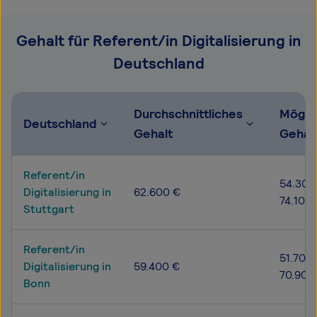
Gehalt für Referent/in Digitalisierung in
Deutschland
Durchschnittliches
Mögli
Deutschland
Gehalt
Gehal
Referent/in
54.300
Digitalisierung in
62.600 €
74.100
Stuttgart
Referent/in
51.700 
Digitalisierung in
59.400 €
70.900
Bonn