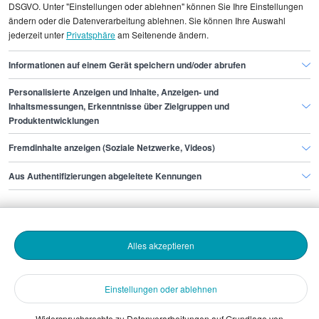
DSGVO. Unter "Einstellungen oder ablehnen" können Sie Ihre Einstellungen
die eigenen Erwartungen entsprechend
ändern oder die Datenverarbeitung ablehnen. Sie können Ihre Auswahl
anzupassen.
jederzeit unter
Privatsphäre
am Seitenende ändern.
Informationen auf einem Gerät speichern und/oder abrufen
Personalisierte Anzeigen und Inhalte, Anzeigen- und
Finde den Job,
Inhaltsmessungen, Erkenntnisse über Zielgruppen und
Produktentwicklungen
der zu dir passt.
Fremdinhalte anzeigen (Soziale Netzwerke, Videos)
Stepstone
Aus Authentifizierungen abgeleitete Kennungen
Bewerbende
Alles akzeptieren
Arbeitgebende
Einstellungen oder ablehnen
Download
Widerspruchsrechte zu Datenverarbeitungen auf Grundlage von