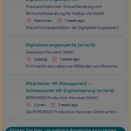
Treuhand Hannover Steuerberatung und
Wirtschaftsberatung für Heilberufe GmbH
Hannover
1 week ago
Steuerfachangestellte:r als Digitalisierungsexpert:in Niederlassung Hannover und Zentrale / zum nächstmöglichen Zeitpunkt / in Vollzeit / unbefristet Mit ca. 1.000 Kolleg:innen in über 30 Nieder­lassungen sind wir als eines der führenden Unter­nehmen und ausge­wiesene Expert:innen deutsch­land­weit
Digitalisierungsexperte (m/w/d)
Giesecke+Devrient GmbH
Leipzig
1 week ago
G+D macht das Leben von Milliarden von Menschen weltweit sicherer. Wir schaffen Vertrauen im digitalen Zeitalter mit integrierten Sicherheits­technologien in drei Geschäfts­bereichen: Digital Security, Financial Platforms und Currency Technology. Für unsere Kunden sind wir seit über 170 Jahren ein v
Mitarbeiter HR Management –
Schwerpunkt HR-Digitalisierung (m/w/d)
REMONDIS Production Services GmbH
Lünen
1 week ago
Die REMONDIS Production Services GmbH erbringt vielfältige kaufmännische Dienstleistungen für die gesamte REMONDIS Production Gruppe. Mit unserem erfahrenen Team unterstützen wir die effiziente und nachhaltige Gewinnung hochwertiger Rohstoffe und Energie aus industriellen Reststoffen. Unsere Leistun
Klicken Sie hier, um weitere Angebote anzuzeigen