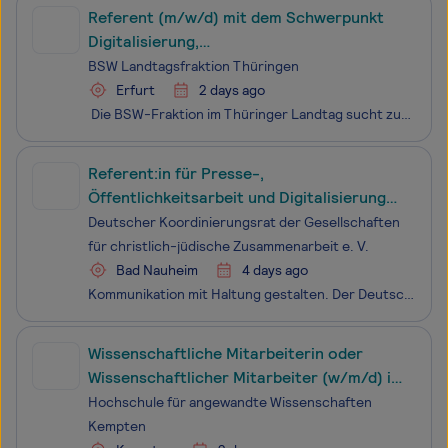
Referent (m/w/d) mit dem Schwerpunkt
Digitalisierung,
Verwaltungsmodernisierung und
BSW Landtagsfraktion Thüringen
Entbürokratisierung
Erfurt
2 days ago
Die BSW-Fraktion im Thüringer Landtag sucht zum nächstmöglichen Zeitpunkt einen Referenten (m/w/d) mit dem Schwerpunkt Digitalisierung, Verwaltungsmodernisierung und Entbürokratisierung. Lassen Sie uns gemeinsam eine moderne, bürgernahe und leistungsfähige Verwaltung für Thüringen
Referent:in für Presse-,
Öffentlichkeitsarbeit und Digitalisierung
(m/w/d)
Deutscher Koordinierungsrat der Gesellschaften
für christlich-jüdische Zusammenarbeit e. V.
Bad Nauheim
4 days ago
Kommunikation mit Haltung gestalten. Der Deutsche Koordinierungsrat e. V. (DKR) setzt sich bundesweit für Dialog, Demokratie und gesellschaftlichen Zusammenhalt ein. Gemeinsam mit den Gesellschaften für Christlich-Jüdische Zusammenarbeit engagieren wir uns gegen Antisemitismus, Rassismus und jede Fo
Wissenschaftliche Mitarbeiterin oder
Wissenschaftlicher Mitarbeiter (w/m/d) im
Bereich Pflege, soziale Beziehungen und
Hochschule für angewandte Wissenschaften
Digitalisierung (Post Doc)
Kempten