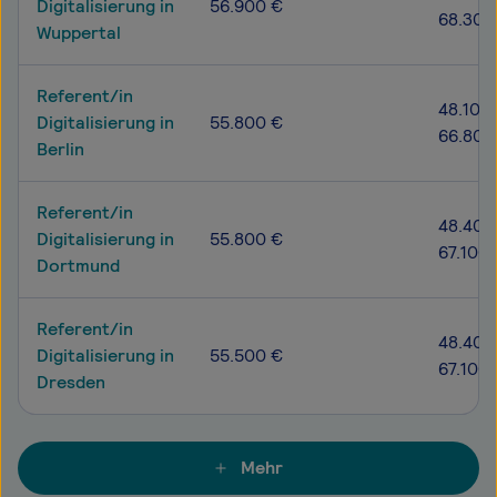
Digitalisierung in
56.900 €
68.300
Wuppertal
Referent/in
48.100 
Digitalisierung in
55.800 €
66.800
Berlin
Referent/in
48.400
Digitalisierung in
55.800 €
67.100
Dortmund
Referent/in
48.400
Digitalisierung in
55.500 €
67.100
Dresden
Mehr