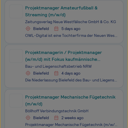
Projektmanager Amateurfußball &
Streaming (m/w/d)
Zeitungsverlag Neue Westfälische GmbH & Co. KG
Bielefeld
5 days ago
OWL-Digital ist eine Tochterfirma der Neuen Westfälischen, der Lippischen Landes-Zeitung, des Mindener Tageblatts und des Haller Kreisblatts. Zu den Hauptaktivitäten der OWL-Digital gehören die Bereiche Produktentwicklung, Paid-Content und Online-Marketing. Darüber hinaus ist die OWL-Digital für die
Projektmanagerin / Projektmanager
(w/m/d) mit Fokus kaufmännische
Projektsteuerung
Bau- und Liegenschaftsbetrieb NRW
Bielefeld
4 days ago
Die Niederlassung Bielefeld des Bau- und Liegenschaftsbetriebes des Landes Nordrhein‑Westfalen (BLB NRW) sucht zum nächstmöglichen Zeitpunkt eine/einen Projektmanagerin / Projektmanager (w/m/d) mit Fokus kaufmännische Projektsteuerung Der Bau- und Liegenschaftsbetrieb NRW ist Eigentümer, Vermie
Projektmanager Mechanische Fügetechnik
(m/w/d)
Böllhoff Verbindungstechnik GmbH
Bielefeld
2 weeks ago
Projektmanager Mechanische Fügetechnik (m/w/d) Stellen-ID: 5957 Böllhoff Group Hauptsitz Bielefeld Familiär, menschlich und verantwortungsvoll Ob im Flugzeugtriebwerk, im Autochassis oder im Rasenmähroboter – Verbindungselemente von Böllhoff finden sich so gut wi