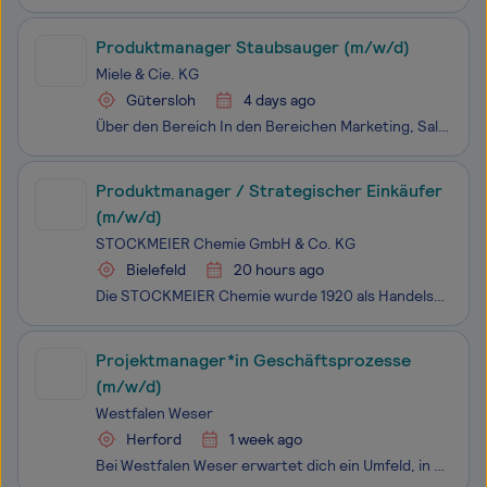
Produktmanager Staubsauger (m/w/d)
Miele & Cie. KG
Gütersloh
4 days ago
Über den Bereich In den Bereichen Marketing, Sales & Communication erwecken wir die Marke Miele weltweit zum Leben. Unsere Teams entwickeln überzeugende Strategien, gestalten relevante Marken- und Kundenerlebnisse und sorgen für eine starke, konsistente Kommunikation – nach innen wie nach außen
Produktmanager / Strategischer Einkäufer
(m/w/d)
STOCKMEIER Chemie GmbH & Co. KG
Bielefeld
20 hours ago
Die STOCKMEIER Chemie wurde 1920 als Handelshaus für chemische Produkte in Bielefeld gegründet. Sie ist der Ursprung der STOCKMEIER Gruppe und ihr größter Geschäftsbereich. Die STOCKMEIER Gruppe ist ein unabhängiges Familienunternehmen, das in dritter Generation inhabergeführt wird. Die Gruppe umfas
Projektmanager*in Geschäftsprozesse
(m/w/d)
Westfalen Weser
Herford
1 week ago
Bei Westfalen Weser erwartet dich ein Umfeld, in dem du wirklich etwas bewegen kannst. Du leistest jeden Tag einen Beitrag für die Zukunft unserer Region und sorgst gemeinsam mit über 1.200 Kolleg*innen dafür, dass Menschen und Kommunen in Ostwestfalen- Lippe und im Weserbergland zuverlässig mit Ene