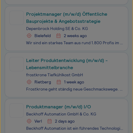
Projektmanager (m/w/d) Öffentliche
Bauprojekte & Angebotsstrategie
Depenbrock Holding SE & Co. KG
Bielefeld
2 weeks ago
Wir sind ein starkes Team aus rund 1.800 Profis im Hoch-, Tief- und Ingenieur- & Wasserbau, mit einem starken Teamgeist und einer langen Tradition. Bei uns hast Du die Möglichkeit, Dich und Deine Talente zu entfalten und bei uns Großes zu bewegen.Denn wir halten immer zusammen und finden in jede
Leiter Produktentwicklung (m/w/d) -
Lebensmittelbranche
frostkrone Tiefkühlkost GmbH
Rietberg
1 week ago
Frostkrone geht ständig neue Geschmackswege. Seit 1997 liefern wir krosses Fingerfood, mittlerweile weit über Europas Grenzen hinaus bis in die USA. Innovative Ideen und modernste Technologien machen uns so unwiderstehlich. Auch als Arbeitsgeber. Aber unsere Latte in Sachen Qualität liegt hoch. Nich
Produktmanager (m/w/d) I/O
Beckhoff Automation GmbH & Co. KG
Verl
2 days ago
Beckhoff Automation ist ein führendes Technologieunternehmen für Automatisierungstechnik und ein Pionier im Bereich der PC-basierten Steuerungstechnik. Seit unserer Gründung im Jahr 1980 sind wir ein eigenständiges und inhabergeführtes Familienunternehmen. Im Geschäftsjahr 2025 erzielten wir weltwei