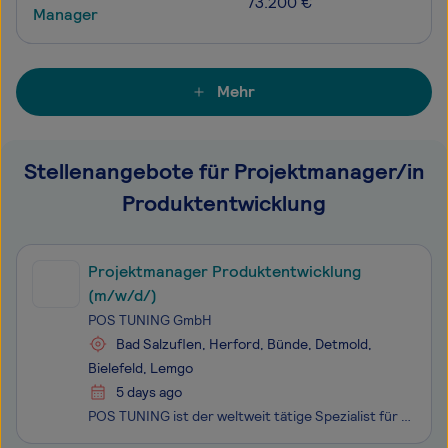
73.200 €
Manager
Mehr
Stellenangebote für Projektmanager/in
Produktentwicklung
Projektmanager Produktentwicklung
(m/w/d/)
POS TUNING GmbH
Bad Salzuflen, Herford, Bünde, Detmold,
Bielefeld, Lemgo
5 days ago
POS TUNING ist der weltweit tätige Spezialist für den Point of Sale. Unsere Vision des „glücklichen Shoppers“ ist unser Antrieb und unsere Motivation, Einkaufen einfach besser zu machen. Wir automatisieren und digitalisieren den stationären Einzelhandel, um Zeit für das Wichtigste zu schaffen: den K