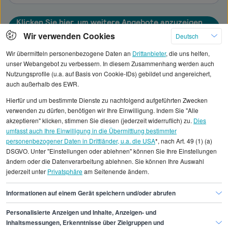
Klicken Sie hier, um weitere Angebote anzuzeigen
Wir verwenden Cookies
Deutsch
Wir übermitteln personenbezogene Daten an
Drittanbieter
, die uns helfen,
unser Webangebot zu verbessern. In diesem Zusammenhang werden auch
Nutzungsprofile (u.a. auf Basis von Cookie-IDs) gebildet und angereichert,
Alle angezeigten Gehaltsdaten beruhen auf
auch außerhalb des EWR.
statistischen Erhebungen durch StepStone. Es sind
Hierfür und um bestimmte Dienste zu nachfolgend aufgeführten Zwecken
Durchschnittswerte und die Angaben können nicht
verwenden zu dürfen, benötigen wir Ihre Einwilligung. Indem Sie "Alle
einzelnen Stellenangeboten zugeordnet werden.
akzeptieren" klicken, stimmen Sie diesen (jederzeit widerruflich) zu.
Dies
umfasst auch Ihre Einwilligung in die Übermittlung bestimmter
personenbezogener Daten in Drittländer, u.a. die USA
*, nach Art. 49 (1) (a)
Gehaltsinformationen
Marketing
DSGVO. Unter "Einstellungen oder ablehnen" können Sie Ihre Einstellungen
Projektmanager/in Produktentwicklung
ändern oder die Datenverarbeitung ablehnen. Sie können Ihre Auswahl
jederzeit unter
Privatsphäre
am Seitenende ändern.
Projektmanager/in Produktentwicklung Bielefeld
Informationen auf einem Gerät speichern und/oder abrufen
Personalisierte Anzeigen und Inhalte, Anzeigen- und
Finde den Job,
Inhaltsmessungen, Erkenntnisse über Zielgruppen und