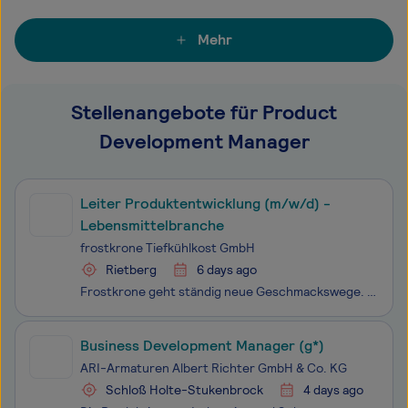
Mehr
Stellenangebote für Product
Development Manager
Leiter Produktentwicklung (m/w/d) -
Lebensmittelbranche
frostkrone Tiefkühlkost GmbH
Rietberg
6 days ago
Frostkrone geht ständig neue Geschmackswege. Seit 1997 liefern wir krosses Fingerfood, mittlerweile weit über Europas Grenzen hinaus bis in die USA. Innovative Ideen und modernste Technologien machen uns so unwiderstehlich. Auch als Arbeitsgeber. Aber unsere Latte in Sachen Qualität liegt hoch. Nich
Business Development Manager (g*)
ARI-Armaturen Albert Richter GmbH & Co. KG
Schloß Holte-Stukenbrock
4 days ago