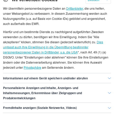
Wir übermitteln personenbezogene Daten an
Drittanbieter
, die uns helfen,
unser Webangebot zu verbessern. In diesem Zusammenhang werden auch
Nutzungsprofile (u.a. auf Basis von Cookie-IDs) gebildet und angereichert,
Alle angezeigten Gehaltsdaten beruhen auf
auch außerhalb des EWR.
statistischen Erhebungen durch StepStone. Es sind
Hierfür und um bestimmte Dienste zu nachfolgend aufgeführten Zwecken
Durchschnittswerte und die Angaben können nicht
verwenden zu dürfen, benötigen wir Ihre Einwilligung. Indem Sie "Alle
einzelnen Stellenangeboten zugeordnet werden.
akzeptieren" klicken, stimmen Sie diesen (jederzeit widerruflich) zu.
Dies
umfasst auch Ihre Einwilligung in die Übermittlung bestimmter
personenbezogener Daten in Drittländer, u.a. die USA
*, nach Art. 49 (1) (a)
Gehaltsinformationen
Marketing
DSGVO. Unter "Einstellungen oder ablehnen" können Sie Ihre Einstellungen
Product Development Manager
ändern oder die Datenverarbeitung ablehnen. Sie können Ihre Auswahl
jederzeit unter
Privatsphäre
am Seitenende ändern.
Product Development Manager Bielefeld
Informationen auf einem Gerät speichern und/oder abrufen
Personalisierte Anzeigen und Inhalte, Anzeigen- und
Finde den Job,
Inhaltsmessungen, Erkenntnisse über Zielgruppen und
Produktentwicklungen
der zu dir passt.
Fremdinhalte anzeigen (Soziale Netzwerke, Videos)