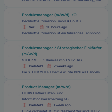
Über den Bereich In den Bereichen Marketing, Sales & Communication erwecken wir die Marke Miele weltweit zum Leben. Unsere Teams entwickeln überzeugende Strategien, gestalten relevante Marken- und Kundenerlebnisse und sorgen für eine starke, konsistente Kommunikation – nach innen wie nach außen
Produktmanager (m/w/d) I/O
Beckhoff Automation GmbH & Co. KG
Verl
20 hours ago
Beckhoff Automation ist ein führendes Technologieunternehmen für Automatisierungstechnik und ein Pionier im Bereich der PC-basierten Steuerungstechnik. Seit unserer Gründung im Jahr 1980 sind wir ein eigenständiges und inhabergeführtes Familienunternehmen. Im Geschäftsjahr 2025 erzielten wir weltwei
Produktmanager / Strategischer Einkäufer
(m/w/d)
STOCKMEIER Chemie GmbH & Co. KG
Bielefeld
2 weeks ago
Die STOCKMEIER Chemie wurde 1920 als Handelshaus für chemische Produkte in Bielefeld gegründet. Sie ist der Ursprung der STOCKMEIER Gruppe und ihr größter Geschäftsbereich. Die STOCKMEIER Gruppe ist ein unabhängiges Familienunternehmen, das in dritter Generation inhabergeführt wird. Die Gruppe umfas
Product Manager (m/w/d)
OEDIV Oetker Daten- und
Informationsverarbeitung KG
Bielefeld
1 week ago
IT, die verbindet. Kultur, die bleibt.Wir sind OEDIV – Partner für IT-Infrastruktur und Managed Services im deutschen Mittelstand. Seit 30 Jahren leben wir echte Verbindung indem wir unsere Kunden mit tiefem technischen Know-how, viel Flexibilität und echtem Teamgeist begleiten.Unsere Schwerpunkte: