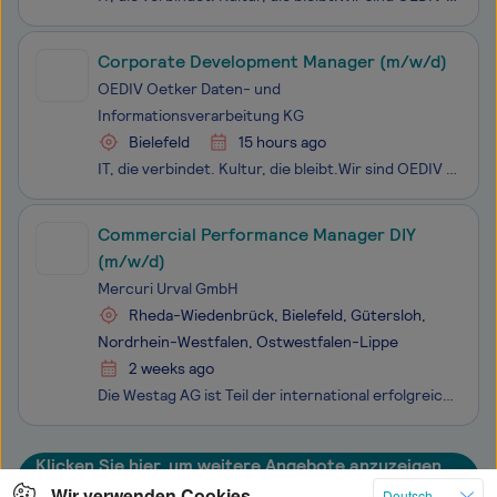
Corporate Development Manager (m/w/d)
OEDIV Oetker Daten- und
Informationsverarbeitung KG
Bielefeld
15 hours ago
IT, die verbindet. Kultur, die bleibt.Wir sind OEDIV – Partner für IT-Infrastruktur und Managed Services im deutschen Mittelstand. Seit 30 Jahren leben wir echte Verbindung indem wir unsere Kunden mit tiefem technischen Know-how, viel Flexibilität und echtem Teamgeist begleiten.Unsere Schwerpunkte:
Commercial Performance Manager DIY
(m/w/d)
Mercuri Urval GmbH
Rheda-Wiedenbrück, Bielefeld, Gütersloh,
Nordrhein-Westfalen, Ostwestfalen-Lippe
2 weeks ago
Die Westag AG ist Teil der international erfolgreichen Broadview Gruppe und zählt in der DACH-Region zu den etablierten Anbietern von Oberflächenmaterialien sowie Produkten wie Türen und Arbeitsplatten. Mit leistungsfähiger Produktion, starken Marktpositionen und langjährigen Kundenbeziehungen im Ha
Klicken Sie hier, um weitere Angebote anzuzeigen
Wir verwenden Cookies
Deutsch