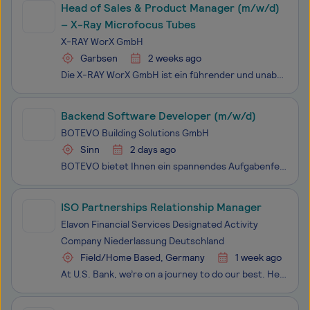
Head of Sales & Product Manager (m/w/d)
– X-Ray Microfocus Tubes
X-RAY WorX GmbH
Garbsen
2 weeks ago
Die X-RAY WorX GmbH ist ein führender und unabhängiger Hersteller hochauflösender Röntgenröhren für die zerstörungsfreie Materialprüfung. Unser Unternehmen hat seinen Sitz in Garbsen bei Hannover. Hier entwickelt und fertigt unser Team innovative Mikrofokus-Röntgentechnik und vertreibt diese weltwei
Backend Software Developer (m/w/d)
BOTEVO Building Solutions GmbH
Sinn
2 days ago
BOTEVO bietet Ihnen ein spannendes Aufgabenfeld an der Schnittstelle zwischen Industrie, Digitalisierung und IoT. Als Backend Developer erwartet Sie eine zukunftsorientierte Entwicklerposition: Sie entwickeln Backend-Services von der Konzeption bis zur Produktivsetzung, arbeiten in einem agilen, kle
ISO Partnerships Relationship Manager
Elavon Financial Services Designated Activity
Company Niederlassung Deutschland
Field/Home Based, Germany
1 week ago
At U.S. Bank, we’re on a journey to do our best. Helping the customers and businesses we serve to make better and smarter financial decisions, enabling the communities we support to grow and succeed in the right ways, all more confidently and more often—that’s what we call the courage to thrive. We