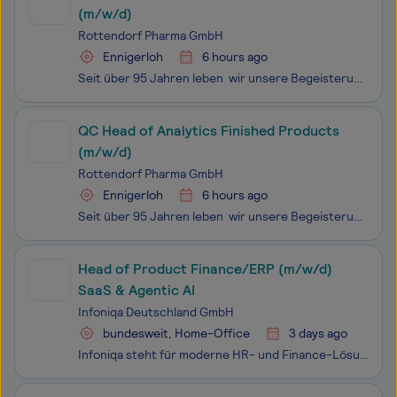
(m/w/d)
Rottendorf Pharma GmbH
Ennigerloh
6 hours ago
Seit über 95 Jahren leben wir unsere Begeisterung für Pharma. Mit über 1.300 Kolleginnen und Kollegen produzieren wir für unsere Kunden in der Pharmaindustrie auf der ganzen Welt hochwirksame Arzneimittel und bieten herausragende Dienstleistungen. Dabei setzen wir auf moderns
QC Head of Analytics Finished Products
(m/w/d)
Rottendorf Pharma GmbH
Ennigerloh
6 hours ago
Seit über 95 Jahren leben wir unsere Begeisterung für Pharma. Mit über 1.300 Kolleginnen und Kollegen produzieren wir für unsere Kunden in der Pharmaindustrie auf der ganzen Welt hochwirksame Arzneimittel und bieten herausragende Dienstleistungen. Dabei setzen wir auf moderns
Head of Product Finance/ERP (m/w/d)
SaaS & Agentic AI
Infoniqa Deutschland GmbH
bundesweit, Home-Office
3 days ago
Infoniqa steht für moderne HR- und Finance-Lösungen und für die Menschen, die sie möglich machen. Mit rund 1.200 Mitarbeitenden begleiten wir Unternehmen im DACH-Raum dabei, ihre Arbeitswelt einfacher, effizienter und verlässlicher zu gestalten. Du möchtest die Zukunft eines umfangreichen ERP-Portfo