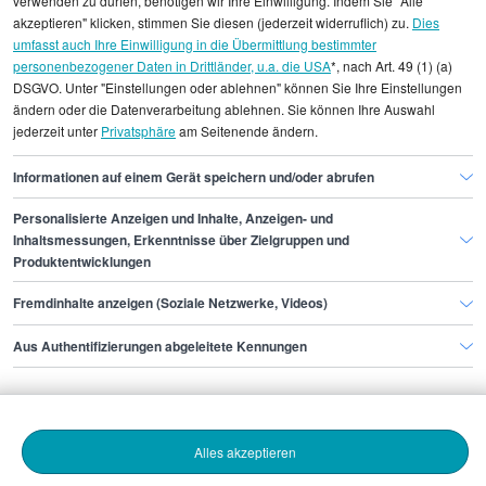
verwenden zu dürfen, benötigen wir Ihre Einwilligung. Indem Sie "Alle
Durchschnittswerte und die Angaben können nicht
akzeptieren" klicken, stimmen Sie diesen (jederzeit widerruflich) zu.
Dies
umfasst auch Ihre Einwilligung in die Übermittlung bestimmter
einzelnen Stellenangeboten zugeordnet werden.
personenbezogener Daten in Drittländer, u.a. die USA
*, nach Art. 49 (1) (a)
DSGVO. Unter "Einstellungen oder ablehnen" können Sie Ihre Einstellungen
Gehaltsinformationen
Marketing
ändern oder die Datenverarbeitung ablehnen. Sie können Ihre Auswahl
jederzeit unter
Privatsphäre
am Seitenende ändern.
Head of Product
Head of Product Bielefeld
Informationen auf einem Gerät speichern und/oder abrufen
Personalisierte Anzeigen und Inhalte, Anzeigen- und
Finde den Job,
Inhaltsmessungen, Erkenntnisse über Zielgruppen und
Produktentwicklungen
der zu dir passt.
Fremdinhalte anzeigen (Soziale Netzwerke, Videos)
Stepstone
Aus Authentifizierungen abgeleitete Kennungen
Bewerbende
Alles akzeptieren
Arbeitgebende