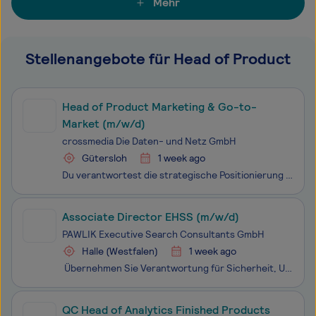
Mehr
Stellenangebote für Head of Product
Head of Product Marketing & Go-to-
Market (m/w/d)
crossmedia Die Daten- und Netz GmbH
Gütersloh
1 week ago
Du verantwortest die strategische Positionierung von 4ALLPORTAL im Markt und entwickelst eine skalierbare Go-to-Market-Strategie für unterschiedliche Zielgruppen, Branchen und Buying-Center. Dabei führst Du unser Marketing-Team strategisch und organisatorisch weiter und schaffst klare Strukturen, Pr
Associate Director EHSS (m/w/d)
PAWLIK Executive Search Consultants GmbH
Halle (Westfalen)
1 week ago
Übernehmen Sie Verantwortung für Sicherheit, Umwelt und Nachhaltigkeit an einem der modernsten BioPharma-Produktionsstandorte Europas. PAWLIK Executive besetzt exklusiv im Auftrag unseres Mandanten Simtra BioPharma Solutions diese Schlüsselposition . Simtra ist ein internati
QC Head of Analytics Finished Products