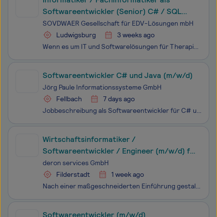
Softwareentwickler (Senior) C# / SQL
(m/w/d)
SOVDWAER Gesellschaft für EDV-Lösungen mbH
Ludwigsburg
3 weeks ago
Wenn es um IT und Softwarelösungen für Therapie- und Gesundheitsbetriebe geht, kann uns keiner etwas vormachen. Wir sind Tag für Tag mit Spaß und Überzeugung bei der Sache – und das seit über 30 Jahren. Mit rund 180 Mitarbeiterinnen und Mitarbeitern betreuen wir weit über 17.000 Installationen unser
Softwareentwickler C# und Java (m/w/d)
Jörg Paule Informationssysteme GmbH
Fellbach
7 days ago
Jobbeschreibung als Softwareentwickler für C# und Java
Wirtschaftsinformatiker /
Softwareentwickler / Engineer (m/w/d) für
Enterprise - Workflow - Systeme (C# oder
deron services GmbH
Java)
Filderstadt
1 week ago
Nach einer maßgeschneiderten Einführung gestalten Sie individuelle Daten-Management-Systeme und implementieren Enterprise-Software-Lösungen. Sie arbeiten an der Analyse der IST-Situation unserer TOP-Kunden mit und beteiligen sich an Anforderungsanalyse, Prozessmodellierung und Konzeption. Nach der
Softwareentwickler (m/w/d)