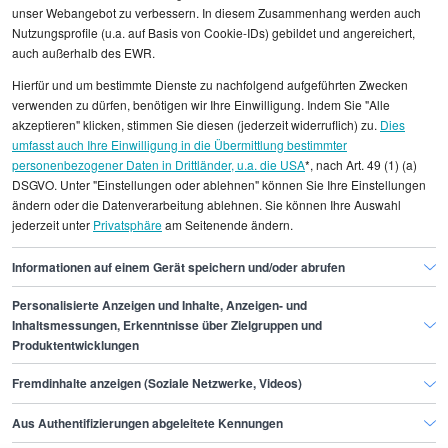
unser Webangebot zu verbessern. In diesem Zusammenhang werden auch
Nutzungsprofile (u.a. auf Basis von Cookie-IDs) gebildet und angereichert,
auch außerhalb des EWR.
Alle angezeigten Gehaltsdaten beruhen auf
Hierfür und um bestimmte Dienste zu nachfolgend aufgeführten Zwecken
statistischen Erhebungen durch StepStone. Es sind
verwenden zu dürfen, benötigen wir Ihre Einwilligung. Indem Sie "Alle
Durchschnittswerte und die Angaben können nicht
akzeptieren" klicken, stimmen Sie diesen (jederzeit widerruflich) zu.
Dies
umfasst auch Ihre Einwilligung in die Übermittlung bestimmter
einzelnen Stellenangeboten zugeordnet werden.
personenbezogener Daten in Drittländer, u.a. die USA
*, nach Art. 49 (1) (a)
DSGVO. Unter "Einstellungen oder ablehnen" können Sie Ihre Einstellungen
Gehaltsinformationen
IT
Programmierer/in C#
ändern oder die Datenverarbeitung ablehnen. Sie können Ihre Auswahl
jederzeit unter
Privatsphäre
am Seitenende ändern.
Programmierer/in C# Stuttgart
Informationen auf einem Gerät speichern und/oder abrufen
Personalisierte Anzeigen und Inhalte, Anzeigen- und
Finde den Job,
Inhaltsmessungen, Erkenntnisse über Zielgruppen und
Produktentwicklungen
der zu dir passt.
Fremdinhalte anzeigen (Soziale Netzwerke, Videos)
Stepstone
Aus Authentifizierungen abgeleitete Kennungen