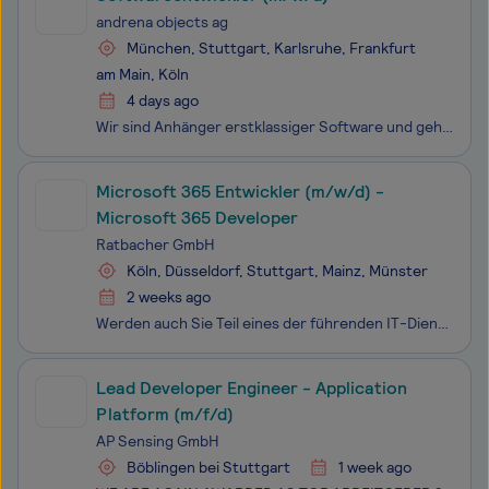
andrena objects ag
München, Stuttgart, Karlsruhe, Frankfurt
am Main, Köln
4 days ago
Wir sind Anhänger erstklassiger Software und gehören zu den Pionieren der Agilität in Deutschland. Wir unterstützen unsere Kunden darin, innovative Softwareprodukte agil zu entwickeln. Die enge Verbindung von Agile Software Engineering und Agile Coaching ist für uns charakteristisch. Als agiles Unte
Microsoft 365 Entwickler (m/w/d) -
Microsoft 365 Developer
Ratbacher GmbH
Köln, Düsseldorf, Stuttgart, Mainz, Münster
2 weeks ago
Werden auch Sie Teil eines der führenden IT-Dienstleister in Deutschland und gestalten Sie die digitale Arbeitswelt von morgen aktiv mit. In einem innovativen und wachstumsstarken Umfeld erwarten Sie vielfältige Möglichkeiten, Ihre berufliche Heimat zu finden und sich langfristig weiterzuentwickeln.
Lead Developer Engineer - Application
Platform (m/f/d)
AP Sensing GmbH
Böblingen bei Stuttgart
1 week ago