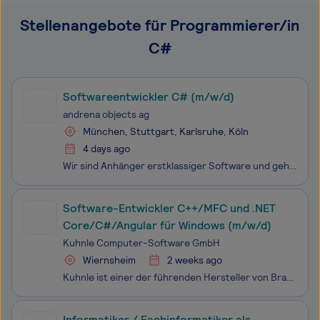
Stellenangebote für Programmierer/in
C#
Softwareentwickler C# (m/w/d)
andrena objects ag
München, Stuttgart, Karlsruhe, Köln
4 days ago
Wir sind Anhänger erstklassiger Software und gehören zu den Pionieren der Agilität in Deutschland. Wir unterstützen unsere Kunden darin, innovative Softwareprodukte agil zu entwickeln. Die enge Verbindung von Agile Software Engineering und Agile Coaching ist für uns charakteristisch. Als agiles Unte
Software-Entwickler C++/MFC und .NET
Core/C#/Angular für Windows (m/w/d)
Kuhnle Computer-Software GmbH
Wiernsheim
2 weeks ago
Kuhnle ist einer der führenden Hersteller von Branchensoftware im Schreiner/Holz-Bereich, mit über vierzigjähriger Erfahrung in der Branche. Wir bieten Programme hauptsächlich für den kaufmännischen und technischen Bereich. Ein Schwerpunkt ist Software für die Betriebs- und Auftragsorganisation.
Informatiker / Fachinformatiker als