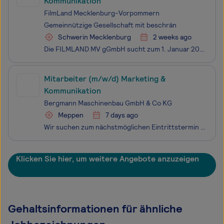
Kommunikation
FilmLand Mecklenburg-Vorpommern
Gemeinnützige Gesellschaft mit beschrän
Schwerin Mecklenburg
2 weeks ago
Die FILMLAND MV gGmbH sucht zum 1. Januar 2027 eine/n Projektmanager*in für Marke­ting und Kommunikation in Vollzeit, befristet bis 30. Juni 2027. Bei Interesse und Eignung ist die Weiterführung des Beschäftigungsverhältnisses als Leiter*in Marketing und Kommunikation ab 1. Juli 2027 in Vollzeit, u
Mitarbeiter (m/w/d) Marketing &
Kommunikation
Bergmann Maschinenbau GmbH & Co KG
Meppen
7 days ago
Wir suchen zum nächstmöglichen Eintrittstermin einen Schwerpunkt: Online-Marketing, ab 25 Wochenstunden Werde Bergmann Auf Baustellen weltweit begeistern unsere Dumper mit hoher Transportleistung, exzellentem Fahrkomfort und maximaler Sicherheit. Entwickelt und gefertigt werden sie in Meppen. Von en
Klicken Sie hier, um weitere Angebote anzuzeigen
Gehaltsinformationen für ähnliche