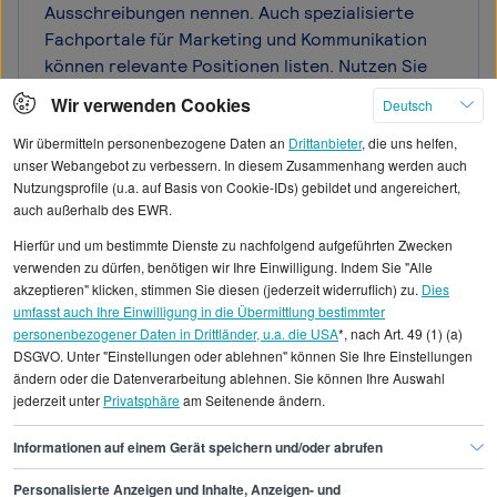
Ausschreibungen nennen. Auch spezialisierte
Fachportale für Marketing und Kommunikation
können relevante Positionen listen. Nutzen Sie
die Filterfunktionen gezielt nach Kriterien wie
Wir verwenden Cookies
Deutsch
Erfahrungslevel, Standort und
Wir übermitteln personenbezogene Daten an
Drittanbieter
, die uns helfen,
Unternehmensgröße, um passende Angebote zu
unser Webangebot zu verbessern. In diesem Zusammenhang werden auch
finden. Vernetzen Sie sich zudem auf Plattformen
Nutzungsprofile (u.a. auf Basis von Cookie-IDs) gebildet und angereichert,
wie LinkedIn, wo viele Unternehmen direkt
auch außerhalb des EWR.
rekrutieren. Prüfen Sie auch
Hierfür und um bestimmte Dienste zu nachfolgend aufgeführten Zwecken
Unternehmenswebseiten interessanter
verwenden zu dürfen, benötigen wir Ihre Einwilligung. Indem Sie "Alle
Arbeitgeber direkt. Als Mitarbeiter Marketing-
akzeptieren" klicken, stimmen Sie diesen (jederzeit widerruflich) zu.
Dies
Kommunikation sollten Sie bei der Bewerbung auf
umfasst auch Ihre Einwilligung in die Übermittlung bestimmter
Stellen achten, die zu Ihrem Profil passen, um
personenbezogener Daten in Drittländer, u.a. die USA
*, nach Art. 49 (1) (a)
DSGVO. Unter "Einstellungen oder ablehnen" können Sie Ihre Einstellungen
realistische Gehaltsverhandlungen führen zu
ändern oder die Datenverarbeitung ablehnen. Sie können Ihre Auswahl
können.
jederzeit unter
Privatsphäre
am Seitenende ändern.
Informationen auf einem Gerät speichern und/oder abrufen
Personalisierte Anzeigen und Inhalte, Anzeigen- und