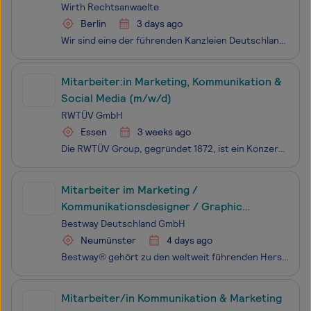
Marketing & Digitale Kommunikation
Wirth Rechtsanwaelte
(Teilzeit)
Berlin
3 days ago
Wir sind eine der führenden Kanzleien Deutschlands in den Bereichen Versicherungsrecht, Kapitalanlagen und Vertriebsrecht – und zugleich ein engagiertes Team aus Expertinnen und Experten, das mit Weitsicht, Sorgfalt und Zielstrebigkeit im Sinne seiner Mandantinnen und Mandanten&n
Mitarbeiter:in Marketing, Kommunikation &
Social Media (m/w/d)
RWTÜV GmbH
Essen
3 weeks ago
Die RWTÜV Group, gegründet 1872, ist ein Konzernverbund renommierter Technologiedienstleister mit den Geschäftsbereichen Versicherungsservices, Telekommunikation sowie Energie & Umwelt. Unsere Gesell­schaften sind in über 30 Ländern in Europa, Asien, Afrika, Amerika und Australien mit über 2.200
Mitarbeiter im Marketing /
Kommunikationsdesigner / Graphic
Designer (m/w/d)
Bestway Deutschland GmbH
Neumünster
4 days ago
Bestway® gehört zu den weltweit führenden Herstellern von aufblasbaren Freizeitartikeln, Aufstellpools, mobiler Whirlpools, Wassersport- und Outdoor-Produkten. Ausgehend von unserer Deutschlandzentrale in Neumünster betreuen wir sowohl den gesamten deutschen und österreichischen Markt als auch die d
Mitarbeiter/in Kommunikation & Marketing