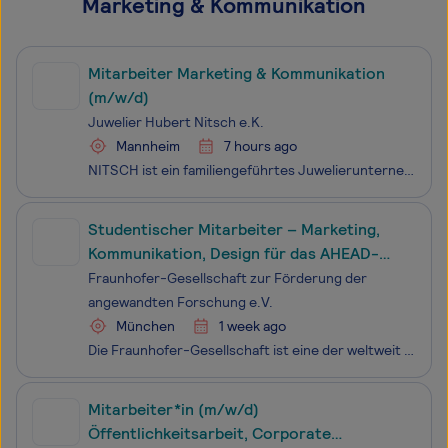
Marketing & Kommunikation
Mitarbeiter Marketing & Kommunikation
(m/w/d)
Juwelier Hubert Nitsch e.K.
Mannheim
7 hours ago
NITSCH ist ein familiengeführtes Juwelierunternehmen in Mannheim und zählt zu den führenden Juwelieren Deutschlands.Neben renommierten Schmuck- und Uhrenmarken führen wir eine eigene Schmuckmanufaktur und entwickeln exklusiveKollektionen mit viel Leidenschaft für Design, Handwerk und Qualität.Zur Un
Studentischer Mitarbeiter – Marketing,
Kommunikation, Design für das AHEAD-
Programm (all genders)
Fraunhofer-Gesellschaft zur Förderung der
angewandten Forschung e.V.
München
1 week ago
Die Fraunhofer-Gesellschaft ist eine der weltweit führenden Organisationen für anwendungs­orientierte Forschung. 74 Institute entwickeln weg­weisende Technologien für unsere Wirt­schaft und Gesell­schaft – genauer: 30 000 Menschen aus Technik, Wissen­schaft, Ver­waltung und IT. Sie wissen:
Mitarbeiter*in (m/w/d)
Öffentlichkeitsarbeit, Corporate