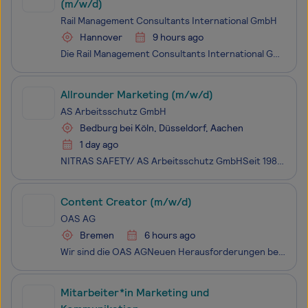
(m/w/d)
Rail Management Consultants International GmbH
Hannover
9 hours ago
Die Rail Management Consultants International GmbH ist seit über 27 Jahren ein national und international engagiertes Unternehmen in den Bereichen Schienenverkehrsmanagement sowie Softwareentwicklung und -vertrieb. Unsere innovativen IT-Lösungen für eine digitale und klimafreundliche Zukunft d
Allrounder Marketing (m/w/d)
AS Arbeitsschutz GmbH
Bedburg bei Köln, Düsseldorf, Aachen
1 day ago
NITRAS SAFETY/ AS Arbeitsschutz GmbHSeit 1986 sind wir dein zuverlässiger Partner für persönliche Schutzausrüstung und Arbeitskleidung. Wir haben uns auf die Kooperation mit dem technischen Großhandel spezialisiert und beliefern Vertriebspartner in über 30 Ländern. Bis heute sind wir inhabergeführt
Content Creator (m/w/d)
OAS AG
Bremen
6 hours ago
Wir sind die OAS AGNeuen Herausforderungen begegnen wir täglich mit Innovation, Neugierde und Leidenschaft. In unserem vielseitigen Team vereinen wir Ingenieur*innen, Softwareentwickler*innen, IT-Consultant*innen, Techniker*innen sowie engagierte Vertriebs- und Verwaltungsmitarbeiter*innen.Engineeri
Mitarbeiter*in Marketing und