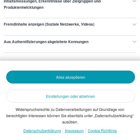
Inhaltsmessungen, Erkenntnisse über Zielgruppen und
entscheidend für den späteren Karriereverlauf.
Produktentwicklungen
Nach zwei bis drei Jahren Erfahrung haben
Mitarbeiter Marketing deutlich bessere
Verhandlungspositionen und können mit
Fremdinhalte anzeigen (Soziale Netzwerke, Videos)
spürbaren Gehaltssteigerungen rechnen.
Aus Authentifizierungen abgeleitete Kennungen
Finde den Job,
der zu dir passt.
Alles akzeptieren
Stepstone
Einstellungen oder ablehnen
Widerspruchsrechte zu Datenverarbeitungen auf Grundlage von
Bewerbende
berechtigten Interessen können Sie ebenfalls unter „Datenschutzerklärung“
ausüben.
Arbeitgebende
Datenschutzerklärung
Impressum
Cookie Richtlinie