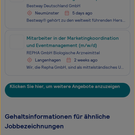
Designer (m/w/d)
Bestway Deutschland GmbH
Neumünster
5 days ago
Bestway® gehört zu den weltweit führenden Herstellern von aufblasbaren Freizeitartikeln, Aufstellpools, mobiler Whirlpools, Wassersport- und Outdoor-Produkten. Ausgehend von unserer Deutschlandzentrale in Neumünster betreuen wir sowohl den gesamten deutschen und österreichischen Markt als auch die d
Mitarbeiter in der Marketingkoordination
und Eventmanagement (m/w/d)
REPHA GmbH Biologische Arzneimittel
Langenhagen
2 weeks ago
Wir, die Repha GmbH, sind als mittelständisches Unternehmen spezialisiert auf natürliche Arzneimittel und stehen seit 100 Jahren für deren nachhaltige Erforschung. Als Familienunternehmen in Langenhagen/Hannover stellen wir medizinisches Erfahrungswissen vergangener Generationen auf ein wissenschaft
Klicken Sie hier, um weitere Angebote anzuzeigen
Gehaltsinformationen für ähnliche
Jobbezeichnungen