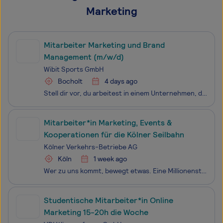
Marketing
Mitarbeiter Marketing und Brand
Management (m/w/d)
Wibit Sports GmbH
Bocholt
4 days ago
Stell dir vor, du arbeitest in einem Unternehmen, das weltweit Menschen begeistert – mit Produkten, die Bewegung, Spaß und Gemeinschaft ins Wasser bringen. Seit 1996 entwickeln wir bei Wibit innovative schwimmende Wasserparks und setzen dabei Maßstäbe in Qualität, Sicherheit und Des
Mitarbeiter*in Marketing, Events &
Kooperationen für die Kölner Seilbahn
Kölner Verkehrs-Betriebe AG
Köln
1 week ago
Wer zu uns kommt, bewegt etwas. Eine Millionenstadt zum Beispiel. Und den Verkehr von morgen natürlich. Gemeinsam gestalten wir ein neues multimobiles Zeitalter. Eins, das einfach nachhaltig und nachhaltig einfach ist. Mit Herzblut und Tradition. Mit innovativen Tools und smarten Ideen. Mit einem gr
Studentische Mitarbeiter*in Online
Marketing 15-20h die Woche