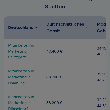
Städten
Durchschnittliches
Mögli
Deutschland
Gehalt
Gehal
Mitarbeiter/in
34.100 
Marketing in
40.400 €
46.300
Stuttgart
Mitarbeiter/in
32.900
Marketing in
38.700 €
43.700
Hamburg
Mitarbeiter/in
32.200
Marketing in
38.200 €
44.500
Düsseldorf