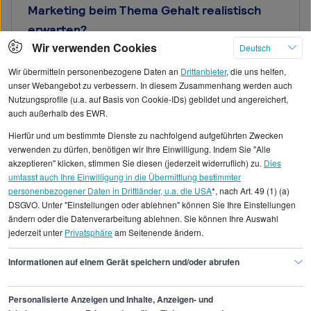
Marketing beim Thema Gehalt realistisch
erwarten?
Wir verwenden Cookies
Berufseinsteiger als Mitarbeiter Marketing
Deutsch
sollten ihre Gehaltserwartungen realistisch
Wir übermitteln personenbezogene Daten an
Drittanbieter
, die uns helfen,
ansetzen und sich am unteren bis mittleren
unser Webangebot zu verbessern. In diesem Zusammenhang werden auch
Bereich der Gehaltsspanne orientieren. Ohne
Nutzungsprofile (u.a. auf Basis von Cookie-IDs) gebildet und angereichert,
auch außerhalb des EWR.
Berufserfahrung liegt das Einstiegsgehalt für
Mitarbeiter Marketing typischerweise zwischen
Hierfür und um bestimmte Dienste zu nachfolgend aufgeführten Zwecken
30.000 und 40.000 Euro brutto jährlich, abhängig
verwenden zu dürfen, benötigen wir Ihre Einwilligung. Indem Sie "Alle
akzeptieren" klicken, stimmen Sie diesen (jederzeit widerruflich) zu.
Dies
von Region und Unternehmensgröße. Ein
umfasst auch Ihre Einwilligung in die Übermittlung bestimmter
Bachelor-Abschluss ist meist
personenbezogener Daten in Drittländer, u.a. die USA
*, nach Art. 49 (1) (a)
Mindestvoraussetzung, ein Master oder
DSGVO. Unter "Einstellungen oder ablehnen" können Sie Ihre Einstellungen
relevante Praktika können das Einstiegsgehalt
ändern oder die Datenverarbeitung ablehnen. Sie können Ihre Auswahl
positiv beeinflussen. Als Mitarbeiter Marketing im
jederzeit unter
Privatsphäre
am Seitenende ändern.
ersten Job sollten Sie neben dem Gehalt auch
Informationen auf einem Gerät speichern und/oder abrufen
auf Entwicklungsmöglichkeiten,
Weiterbildungsangebote und die Qualität der
Einarbeitung achten. Die ersten Berufsjahre sind
Personalisierte Anzeigen und Inhalte, Anzeigen- und