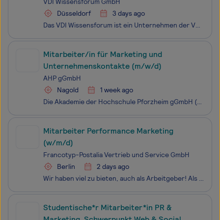
VDI Wissensforum GmbH
Düsseldorf
3 days ago
Das VDI Wissensforum ist ein Unternehmen der VDI Gruppe. Es bietet Ingenieuren und technischen Fach- und Führungskräften mehr als 2.600 Veranstaltungen im Jahr zur beruflichen Weiterbildung. Unser Online-Team betreut die Vermarktung unserer technischen Weiterbildungen in den digitalen Kanälen, vom W
Mitarbeiter/in für Marketing und
Unternehmenskontakte (m/w/d)
AHP gGmbH
Nagold
1 week ago
Die Akademie der Hochschule Pforzheim gGmbH (AHP) ist eine Tochtergesellschaft der Hochschule Pforzheim und der beiden Fördervereine der Hochschule. Die AHP betätigt sich im Sektor der beruflichen Weiterbildung und ist eine Plattform für den Praxistransfer. Sie unterstützt mit der Idee des lebenslan
Mitarbeiter Performance Marketing
(w/m/d)
Francotyp-Postalia Vertrieb und Service GmbH
Berlin
2 days ago
Wir haben viel zu bieten, auch als Arbeitgeber! Als mittelständischer Konzern mit rund 750 Mitarbeitenden und Hauptsitz in Berlin (Deutschland) bieten wir Dir spannende Aufgaben in allen Bereichen entlang der Wertschöpfungskette. In den zwei Geschäftsbereichen Mailing & Shipping Solutions und
Studentische*r Mitarbeiter*in PR &
Marketing, Schwerpunkt Web & Social