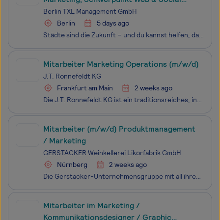
Media (w/m/d)
Berlin TXL Management GmbH
Berlin
5 days ago
Städte sind die Zukunft – und du kannst helfen, dass sie nachhaltig und lebenswert sind! Auf dem Gelände des ehemaligen Flughafens Tegel entwickeln wir im Auftrag des Landes Berlin einen einzigartigen Innovationsort, an dem urbane Technologien erforscht, entwickelt, produziert und erlebbar werden. S
Mitarbeiter Marketing Operations (m/w/d)
J.T. Ronnefeldt KG
Frankfurt am Main
2 weeks ago
Die J.T. Ronnefeldt KG ist ein traditionsreiches, inhabergeführtes Familienunternehmen auf dem Gebiet der Teeveredelung. Seit 1823 steht unser Name für höchste Qualität, exzellenten Service und gelebte Teekultur. Unsere Premiumprodukte sind heute in über 80 Ländern vertreten – in exklusiven Hotels,
Mitarbeiter (m/w/d) Produktmanagement
/ Marketing
GERSTACKER Weinkellerei Likörfabrik GmbH
Nürnberg
2 weeks ago
Die Gerstacker-Unternehmensgruppe mit all ihren Tochtergesellschaften ist bekannt für den original Nürnberger Christkindles Markt-Glühwein g.g.A, viele weitere Glühweine und Punsche, Federweißer Cocktails, Hugo, Sprizz, Lil Berry sowie ein Produktportfolio von über 650 Produkten. Seit über 80 Jahren
Mitarbeiter im Marketing /
Kommunikationsdesigner / Graphic