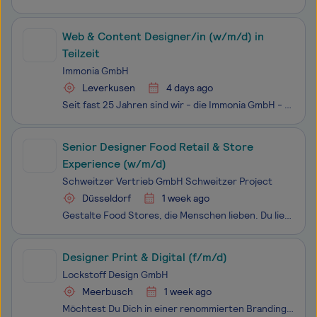
Web & Content Designer/in (w/m/d) in
Teilzeit
Immonia GmbH
Leverkusen
4 days ago
Seit fast 25 Jahren sind wir - die Immonia GmbH - als zuverlässiger und servicebewusster Internet-Dienstleister im Immobilienmarkt tätig. Mittlerweile betreuen wir über 700 Immobilienmakler-Webseiten in ganz Deutschland. Um den durch unser engagiertes Team erreichten Erfolg auch für die Zukunft zu
Senior Designer Food Retail & Store
Experience (w/m/d)
Schweitzer Vertrieb GmbH Schweitzer Project
Düsseldorf
1 week ago
Gestalte Food Stores, die Menschen lieben. Du liebst starke Marken, gutes Design und inspirierende Einkaufswelten? Dann entwickle mit uns die Supermärkte, Food-Halls, Convenience-Stores und Genusswelten von morgen. Gemeinsam schaffen wir Retail-Erlebnisse, die Menschen begeistern – vom ersten Eindru
Designer Print & Digital (f/m/d)
Lockstoff Design GmbH
Meerbusch
1 week ago
Möchtest Du Dich in einer renommierten Brandingagentur weiterentwickeln und interessante Brandingprojekte voranbringen? Falls Du Dich für gutes Markendesign, anspruchsvolle Printmedien, Websites und flankierende Social Media begeisterst, bist du bei uns genau richtig. Denn für unsere Kreation suchen