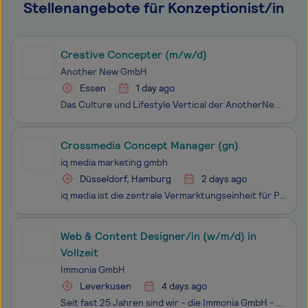
Stellenangebote für Konzeptionist/in
Creative Concepter (m/w/d)
Another New GmbH
Essen
1 day ago
Das Culture und Lifestyle Vertical der AnotherNew GmbH. Ein Teil der Szene, nicht des Systems. Kein gestelltes Getty-Grinsen, keine leeren Markenkampagnen. Wir arbeiten mit echten Menschen, authentischen Marken und Geschichten, die etwas zu sagen haben. Brands, die herausstechen wollen. Die es wagen
Crossmedia Concept Manager (gn)
iq media marketing gmbh
Düsseldorf, Hamburg
2 days ago
iq media ist die zentrale Vermarktungseinheit für Print-Kampagnen und integrierte, übergreifende Konzepte in DIE ZEIT, Handelsblatt, WirtschaftsWoche, Tagesspiegel und weiterer führender Leitmedienmarken.Mit großem Enthusiasmus vertreten wir unsere Titelmarken in diesem Markt -national und internati
Web & Content Designer/in (w/m/d) in
Vollzeit
Immonia GmbH
Leverkusen
4 days ago
Seit fast 25 Jahren sind wir - die Immonia GmbH - als zuverlässiger und servicebewusster Internet-Dienstleister im Immobilienmarkt tätig. Mittlerweile betreuen wir über 700 Immobilienmakler-Webseiten in ganz Deutschland. Um den durch unser engagiertes Team erreichten Erfolg auch für die Zukunft zu