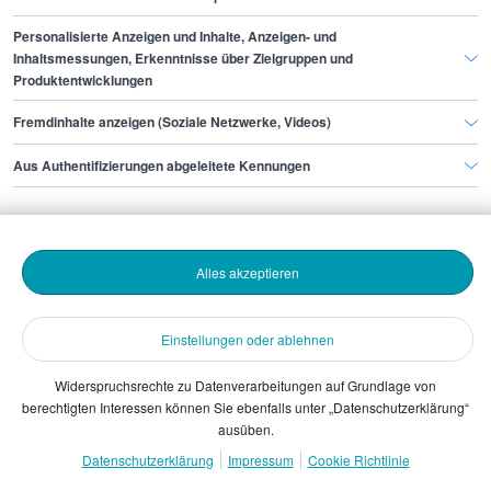
Personalisierte Anzeigen und Inhalte, Anzeigen- und
Finde den Job,
Inhaltsmessungen, Erkenntnisse über Zielgruppen und
Produktentwicklungen
der zu dir passt.
Fremdinhalte anzeigen (Soziale Netzwerke, Videos)
Stepstone
Aus Authentifizierungen abgeleitete Kennungen
Bewerbende
Alles akzeptieren
Arbeitgebende
Einstellungen oder ablehnen
Download
Widerspruchsrechte zu Datenverarbeitungen auf Grundlage von
berechtigten Interessen können Sie ebenfalls unter „Datenschutzerklärung“
The Stepstone Group GmbH © 2026
ausüben.
Datenschutzerklärung
Impressum
Cookie Richtlinie