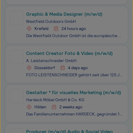
Graphic & Media Designer (m/w/d)
Westfield Outdoors GmbH
Krefeld
24 hours ago
Die Westfield Outdoor GmbH ist die europäische Niederlassung der HengFeng Group (China) und betreut das Geschäft auf dem europäischen Markt. Als weltweit führender Hersteller im Bereich Outdoor- und Freizeitmöbel entwickeln, produzieren und vertreiben wir innovative Produkte für Camping, Caravaning
Content Creator Foto & Video (m/w/d)
A. Leistenschneider GmbH
Düsseldorf
4 days ago
FOTO LEISTENSCHNEIDER gehört seit über 125 Jahren zu den führenden Fotofachhändlern Deutschlands. In unseren sieben Filialen und online finden Fotobegeisterte stets das perfekte Equipment. Du liebst Fotografie, hast Spaß daran, vor der Kamera zu stehen und kannst komplexe Kameratechnik verständlich
Gestalter * für visuelles Marketing (m/w/d)
Hardeck Möbel GmbH & Co. KG
Hilden
2 weeks ago
Das Familienunternehmen HARDECK, gegründet 1937 in Bochum, ist mit vier Filialen in Bochum, Bramsche, Hilden und Senden sowie dem Online-Shop eins der größten und traditionsreichsten Möbelhäuser Deutschlands. Auf insgesamt mehr als 160.000 qm Verkaufsfläche präsentieren wir unseren Kunden eine Riese
Producer (m/w/d) Audio & Social Video