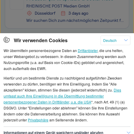
RHEINISCHE POST Medien GmbH
Düsseldorf
3 days ago
Wir suchen Dich zum nächstmöglichen Zeitpunkt für die RHEINISCHE POST Medien GmbH als Producer (m/w/d) Audio & Social Video Als breit aufgestelltes Unternehmen gibt die Rheinische Post Mediengruppe zahlreiche gedruckte und digitale Medien heraus. Unsere mehr als 3.000 Mitarbeiter:innen arbeiten
Klicken Sie hier, um weitere Angebote anzuzeigen
Wir verwenden Cookies
Deutsch
Wir übermitteln personenbezogene Daten an
Drittanbieter
, die uns helfen,
unser Webangebot zu verbessern. In diesem Zusammenhang werden auch
Nutzungsprofile (u.a. auf Basis von Cookie-IDs) gebildet und angereichert,
auch außerhalb des EWR.
Alle angezeigten Gehaltsdaten beruhen auf
Hierfür und um bestimmte Dienste zu nachfolgend aufgeführten Zwecken
statistischen Erhebungen durch StepStone. Es sind
verwenden zu dürfen, benötigen wir Ihre Einwilligung. Indem Sie "Alle
Durchschnittswerte und die Angaben können nicht
akzeptieren" klicken, stimmen Sie diesen (jederzeit widerruflich) zu.
Dies
umfasst auch Ihre Einwilligung in die Übermittlung bestimmter
einzelnen Stellenangeboten zugeordnet werden.
personenbezogener Daten in Drittländer, u.a. die USA
*, nach Art. 49 (1) (a)
DSGVO. Unter "Einstellungen oder ablehnen" können Sie Ihre Einstellungen
Gehaltsinformationen
Design
Konzeptionist/in
ändern oder die Datenverarbeitung ablehnen. Sie können Ihre Auswahl
jederzeit unter
Privatsphäre
am Seitenende ändern.
Konzeptionist/in Bochum
Informationen auf einem Gerät speichern und/oder abrufen